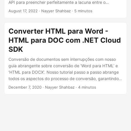
API para preencher perfeitamente a lacuna entre o
conteúdo baseado na web e o mundo da criação
August 17, 2022
· Nayyer Shahbaz · 5 minutos
profissional de documentos.
Converter HTML para Word -
HTML para DOC com .NET Cloud
SDK
Conversão de documentos sem interrupções com nosso
guia abrangente sobre conversão de ‘Word para HTML’ e
‘HTML para DOCX’. Nosso tutorial passo a passo abrange
todos os aspectos do processo de conversão, garantindo
que você tenha as ferramentas para executar conversões
December 7, 2020
· Nayyer Shahbaz · 4 minutos
de ‘HTML para DOC’ e ‘HTML para Word’ com precisão.