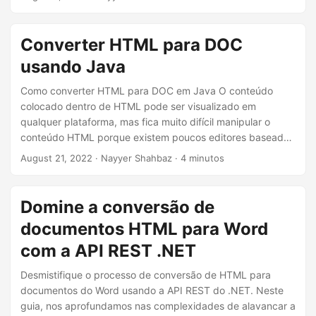
ã
o
Converter HTML para DOC
usando Java
Como converter HTML para DOC em Java O conteúdo
colocado dentro de HTML pode ser visualizado em
qualquer plataforma, mas fica muito difícil manipular o
conteúdo HTML porque existem poucos editores baseados
em interface do usuário para arquivos HTML. Portanto,
August 21, 2022
· Nayyer Shahbaz · 4 minutos
uma das abordagens convenientes é converter HTML para
o formato DOC e usar o editor de documentos do Word
para atualizar o conteúdo. Neste artigo, vamos discutir os
Domine a conversão de
detalhes de como desenvolver um conversor de HTML
documentos HTML para Word
para DOC usando Java.
com a API REST .NET
Desmistifique o processo de conversão de HTML para
documentos do Word usando a API REST do .NET. Neste
guia, nos aprofundamos nas complexidades de alavancar a