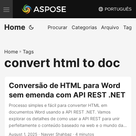
PORTUGUÊS
A
l
Home
t
Procurar
Categorias
Arquivo
Tag
e
r
Home
»
Tags
n
convert html to doc
a
r
n
Conversão de HTML para Word
a
sem emenda com API REST .NET
v
e
Processo simples e fácil para converter HTML em
g
documentos Word usando a API REST .NET. Vamos
explorar os detalhes de como usar a API REST para unir
a
perfeitamente o conteúdo baseado na web e o mundo da
ç
criação de documentos profissionais.
August 1, 2025
· Nayyer Shahbaz · 4 minutos