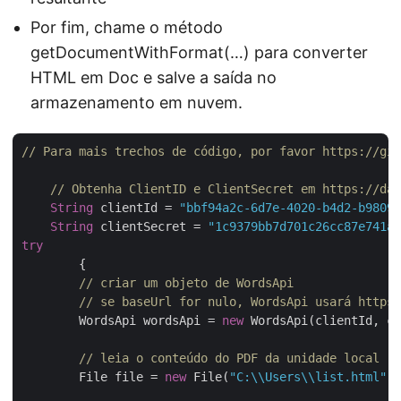
Por fim, chame o método
getDocumentWithFormat(…) para converter
HTML em Doc e salve a saída no
armazenamento em nuvem.
// Para mais trechos de código, por favor https://git
// Obtenha ClientID e ClientSecret em https://das
String
 clientId = 
"bbf94a2c-6d7e-4020-b4d2-b98097
String
 clientSecret = 
"1c9379bb7d701c26cc87e741a2
try
	{

// criar um objeto de WordsApi
// se baseUrl for nulo, WordsApi usará https:
        WordsApi wordsApi = 
new
 WordsApi(clientId, cl
// leia o conteúdo do PDF da unidade local
        File file = 
new
 File(
"C:\\Users\\list.html"
);
