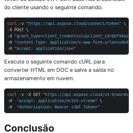
do cliente usando o seguinte comando.
curl
 -v 
"https://api.aspose.cloud/connect/token"
 \

-X POST \

-d 
"grant_type=client_credentials&client_id=bbf94a2c-
-H 
"Content-Type: application/x-www-form-urlencoded"
 
-H 
"Accept: application/json"
Execute o seguinte comando cURL para
converter HTML em DOC e salve a saída no
armazenamento em nuvem.
curl
 -v -X GET 
"https://api.aspose.cloud/v4.0/words/l
-H  
"accept: application/octet-stream"
 \

-H  
"Authorization: Bearer <JWT Token>"
Conclusão