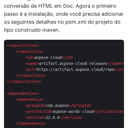
conversão de HTML em Doc. Agora o primeiro
passo é a instalação, onde você precisa adicionar
os seguintes detalhes no pom.xml do projeto do
tipo construído maven.
<
repositories
>
<
repository
>
<
id
>
aspose-cloud
</
id
>
<
name
>
artifact.aspose-cloud-releases
</
name
>
<
url
>
https://artifact.aspose.cloud/repo
</
url
>
</
repository
>
</
repositories
>
<
dependencies
>
<
dependency
>
<
groupId
>
com.aspose
</
groupId
>
<
artifactId
>
aspose-words-cloud
</
artifactId
>
<
version
>
22.8.0
</
version
>
</
dependency
>