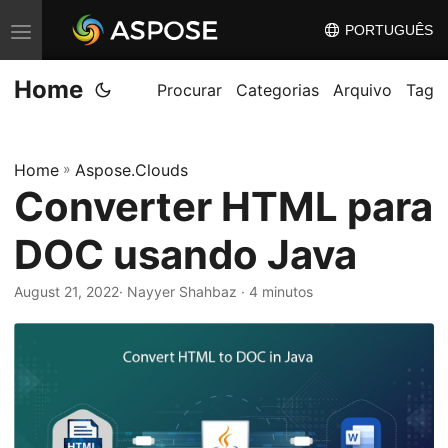
PORTUGUÊS
A
l
Home
t
Procurar
Categorias
Arquivo
Tag
e
r
Home
»
Aspose.Clouds
n
Converter HTML para
a
r
DOC usando Java
n
a
August 21, 2022
· Nayyer Shahbaz · 4 minutos
v
e
g
a
ç