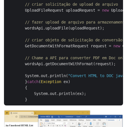
// criar solicitação de upload de arquivo
        UploadFileRequest uploadRequest = 
new
 UploadF
// fazer upload de arquivo para armazenamento
        wordsApi.uploadFile(uploadRequest);

// criar objeto de solicitação de conversão d
        GetDocumentWithFormatRequest request = 
new
 Ge
// Chame a API para converter PDF em Doc onli
        wordsApi.getDocumentWithFormat(request);

        System.out.println(
"Convert HTML to DOC java 
	}
catch
(
Exception
 ex)

	{

	    System.out.println(ex);
