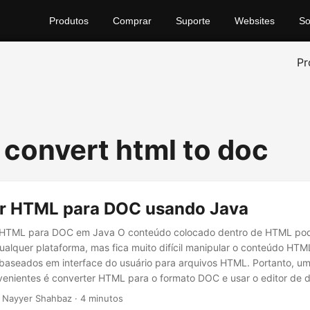
Produtos
Comprar
Suporte
Websites
So
Pr
 convert html to doc
r HTML para DOC usando Java
 HTML para DOC em Java O conteúdo colocado dentro de HTML pod
ualquer plataforma, mas fica muito difícil manipular o conteúdo HT
baseados em interface do usuário para arquivos HTML. Portanto, u
enientes é converter HTML para o formato DOC e usar o editor de
zar o conteúdo. Neste artigo, vamos discutir os detalhes de como d
 Nayyer Shahbaz · 4 minutos
TML para DOC usando Java.