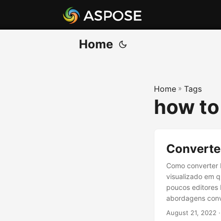
Home
Home
»
Tags
how to
Converte
Como converter
visualizado em q
poucos editores 
abordagens conv
Word para atuali
August 21, 2022
·
conversor de H