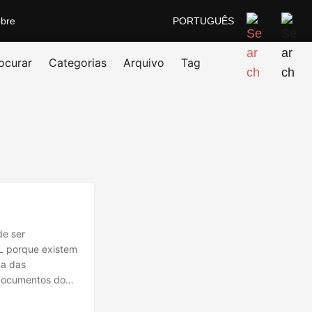
bre
PORTUGUÊS
ocurar
Categorias
Arquivo
Tag
e ser
ML porque existem
ma das
 documentos do
esenvolver um