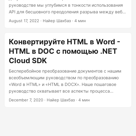
руководстве мы углубимся в тонкости использования
API для бесшовного преодоления разрыва между веб-
контентом и миром профессионального создания
August 17, 2022
· Найер Шахбаз · 4 мин
документов.
Конвертируйте HTML в Word -
HTML в DOC с помощью .NET
Cloud SDK
Бесперебойное преобразование документов с нашим
всеобъемлющим руководством по преобразованию
«Word в HTML» и «HTML в DOCX». Наше пошаговое
руководство охватывает все аспекты процесса
преобразования, гарантируя, что у вас есть
December 7, 2020
· Найер Шахбаз · 4 мин
инструменты для точного выполнения преобразований
«HTML в DOC» и «HTML в Word».