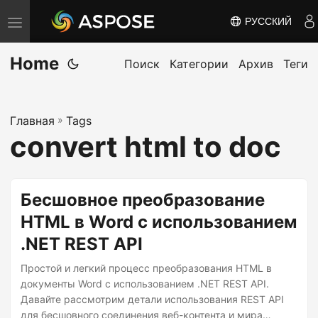
РУССКИЙ
П
е
Home
р
Поиск
Категории
Архив
Теги
е
к
Главная
»
Tags
л
convert html to doc
ю
ч
и
Бесшовное преобразование
т
HTML в Word с использованием
ь
.NET REST API
н
а
Простой и легкий процесс преобразования HTML в
в
документы Word с использованием .NET REST API.
Давайте рассмотрим детали использования REST API
и
для бесшовного соединения веб-контента и мира