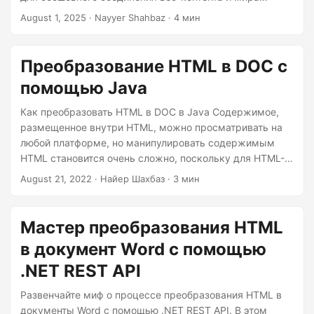
г
профессионального создания документов.
August 1, 2025
· Nayyer Shahbaz · 4 мин
а
ц
и
Преобразование HTML в DOC с
ю
помощью Java
Как преобразовать HTML в DOC в Java Содержимое,
размещенное внутри HTML, можно просматривать на
любой платформе, но манипулировать содержимым
HTML становится очень сложно, поскольку для HTML-
файлов существует мало редакторов на основе
August 21, 2022
· Найер Шахбаз · 3 мин
пользовательского интерфейса. Поэтому одним из
удобных подходов является преобразование HTML в
формат DOC и использование редактора документов
Мастер преобразования HTML
Word для обновления содержимого. В этой статье мы
в документ Word с помощью
подробно обсудим, как разработать конвертер HTML в
DOC с использованием Java. API преобразования HTML
.NET REST API
в DOC Преобразование HTML в Word на Java
Развенчайте миф о процессе преобразования HTML в
Преобразование HTML в DOC с помощью команд cURL
документы Word с помощью .NET REST API. В этом
API преобразования HTML в DOC Aspose.