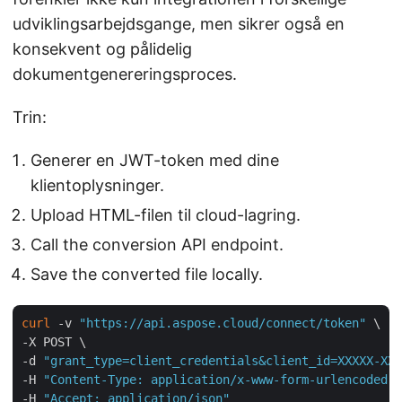
udviklingsarbejdsgange, men sikrer også en
konsekvent og pålidelig
dokumentgenereringsproces.
Trin:
Generer en JWT-token med dine
klientoplysninger.
Upload HTML-filen til cloud-lagring.
Call the conversion API endpoint.
Save the converted file locally.
curl
 -v 
"https://api.aspose.cloud/connect/token"
 \

-X POST \

-d 
"grant_type=client_credentials&client_id=XXXXX-XXX
-H 
"Content-Type: application/x-www-form-urlencoded"
 
-H 
"Accept: application/json"