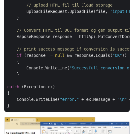
// upload HTML fil til Cloud storage
        uploadFileRequest.UploadFile(file, 
"inputHTML
    }

// Convert HTML til DOC format og gem output til 
    AsposeResponse response = htmlApi.PutConvertDocum
// print success message if conversion is success
if
 (response != 
null
 && response.Equals(
"OK"
))

    {

        Console.WriteLine(
"Successfull conversion of 
    }

catch
 (Exception ex)

{

    Console.WriteLine(
"error:"
 + ex.Message + 
"\n"
 + 