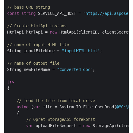
// base URL string
const
string
 SERVICE_API_HOST = 
"https://api.aspose.c
// Create HtmlApi instans
HtmlApi htmlApi = 
new
 HtmlApi(clientID, clientSecret,
// name of input HTML file
String inputFileName = 
"inputHTML.html"
;

// name of output file
String newFileName = 
"Converted.doc"
;

try
{

// load the file from local drive
using
 (
var
 file = System.IO.File.OpenRead(
@"C:\Us
    {

// Opret StorageApi-forekomst
var
 uploadFileRequest = 
new
 StorageApi(client