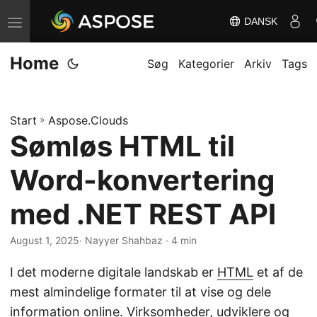
DANSK
S
k
Home
i
Søg
Kategorier
Arkiv
Tags
f
t
Start
»
Aspose.Clouds
n
Sømløs HTML til
a
v
Word-konvertering
i
g
med .NET REST API
a
August 1, 2025
· Nayyer Shahbaz · 4 min
t
i
I det moderne digitale landskab er
HTML
et af de
o
mest almindelige formater til at vise og dele
n
information online. Virksomheder, udviklere og