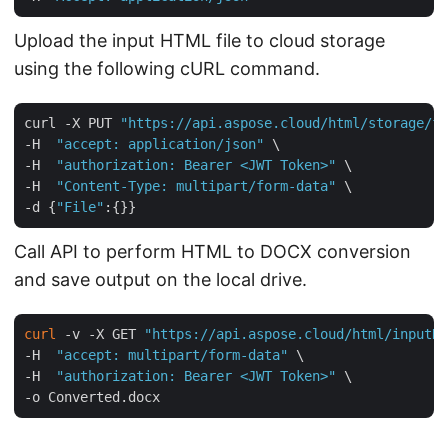
Upload the input HTML file to cloud storage
using the following cURL command.
curl -X PUT 
"https://api.aspose.cloud/html/storage/fi
-H  
"accept: application/json"
 \

-H  
"authorization: Bearer <JWT Token>"
 \

-H  
"Content-Type: multipart/form-data"
 \

-d {
"File"
Call API to perform HTML to DOCX conversion
and save output on the local drive.
curl
 -v -X GET 
"https://api.aspose.cloud/html/inputHT
-H  
"accept: multipart/form-data"
 \

-H  
"authorization: Bearer <JWT Token>"
 \
