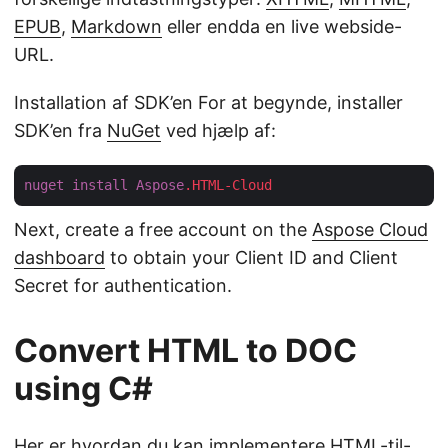
EPUB
,
Markdown
eller endda en live webside-
URL.
Installation af SDK’en For at begynde, installer
SDK’en fra
NuGet
ved hjælp af:
nuget
install
Aspose
.HTML-Cloud
Next, create a free account on the
Aspose Cloud
dashboard
to obtain your Client ID and Client
Secret for authentication.
Convert HTML to DOC
using C#
Her er hvordan du kan implementere HTML-til-