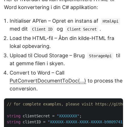
Word konvertering i din C# applikation:
Initialiser API’en – Opret en instans af
HtmlApi
med dit
og
.
Client ID
Client Secret
Load the HTML-fil – Åbn din kilde-HTML fra
lokal opbevaring.
Upload til Cloud Storage – Brug
til
StorageApi
at gemme filen i skyen.
Convert to Word – Call
PutConvertDocumentToDoc(…)
to process the
conversion.
// for complete examples, please visit https://github
string
 clientSecret = 
"XXXXXXXX"
string
 clientID = 
"XXXXXX-XXXXX-XXXX-XXXXX-b980974137