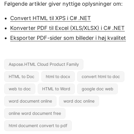
Følgende artikler giver nyttige oplysninger om:
Convert HTML til XPS i C# .NET
Konverter PDF til Excel (XLS/XLSX) i C# .NET
Eksporter PDF-sider som billeder i høj kvalitet
Aspose.HTML Cloud Product Family
HTML to Doc
html to docx
convert html to doc
web to doc
HTML to Word
google doc web
word document online
word doc online
online word document free
html document convert to pdf