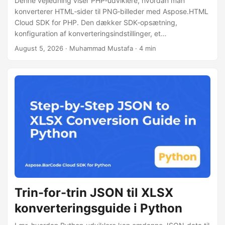
Denne vejledning viser PHP‑udviklere, hvordan man
konverterer HTML‑sider til PNG‑billeder med Aspose.HTML
Cloud SDK for PHP. Den dækker SDK‑opsætning,
konfiguration af konverteringsindstillinger, et
kodeeksempel og cURL REST‑opkald til server‑side
August 5, 2026
· Muhammad Mustafa · 4 min
screenshot‑generering.
Trin-for-trin JSON til XLSX
konverteringsguide i Python