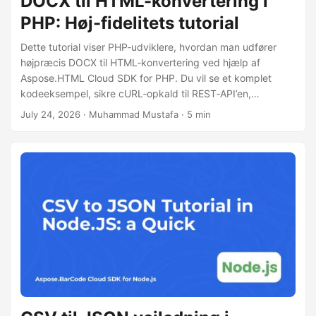
DOCX til HTML-konvertering i
PHP: Høj-fidelitets tutorial
Dette tutorial viser PHP‑udviklere, hvordan man udfører
højpræcis DOCX til HTML‑konvertering ved hjælp af
Aspose.HTML Cloud SDK for PHP. Du vil se et komplet
kodeeksempel, sikre cURL‑opkald til REST‑API’en,
installationstrin og tips til håndtering af store dokumenter.
July 24, 2026
· Muhammad Mustafa · 5 min