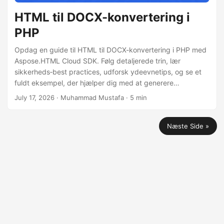
HTML til DOCX-konvertering i
PHP
Opdag en guide til HTML til DOCX-konvertering i PHP med
Aspose.HTML Cloud SDK. Følg detaljerede trin, lær
sikkerheds‑best practices, udforsk ydeevnetips, og se et
fuldt eksempel, der hjælper dig med at generere
høj‑kvalitets Word-dokumenter fra HTML effektivt.
July 17, 2026
· Muhammad Mustafa · 5 min
Næste Side »