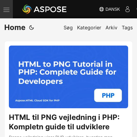
DANSK
S
k
Home
i
Søg
Kategorier
Arkiv
Tags
f
t
n
a
v
i
g
a
t
i
HTML til PNG vejledning i PHP:
o
Kompletn guide til udviklere
n