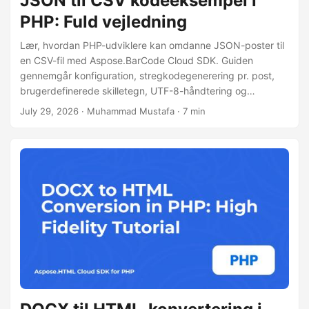
JSON til CSV kodeeksempel i
PHP: Fuld vejledning
Lær, hvordan PHP-udviklere kan omdanne JSON-poster til
en CSV-fil med Aspose.BarCode Cloud SDK. Guiden
gennemgår konfiguration, stregkodegenerering pr. post,
brugerdefinerede skilletegn, UTF-8-håndtering og
ydeevnetips. Fuld kode og cURL-eksempel medfølger.
July 29, 2026
· Muhammad Mustafa · 7 min