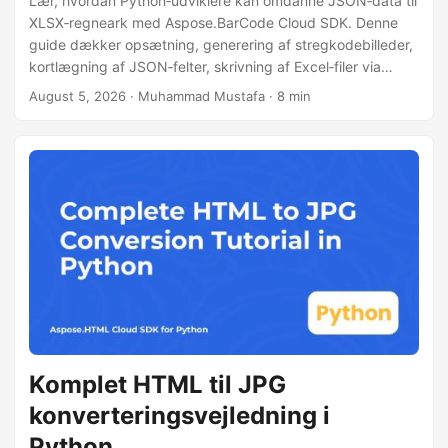
Lær, hvordan Python‑udviklere kan omdanne JSON‑data til
XLSX‑regneark med Aspose.BarCode Cloud SDK. Denne
guide dækker opsætning, generering af stregkodebilleder,
kortlægning af JSON‑felter, skrivning af Excel‑filer via
OpenPyXL samt ydeevnetips til store datasæt.
August 5, 2026
· Muhammad Mustafa · 8 min
Komplet HTML til JPG
konverteringsvejledning i
Python