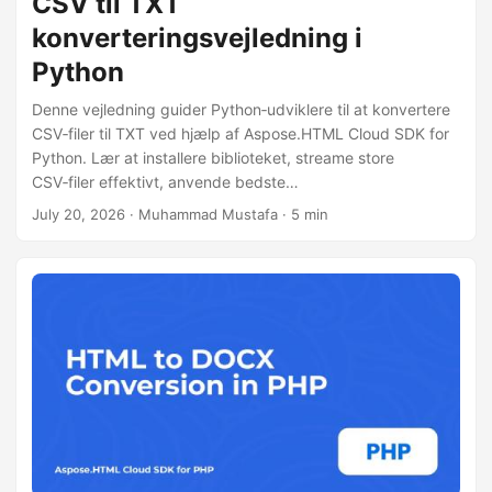
CSV til TXT
konverteringsvejledning i
Python
Denne vejledning guider Python‑udviklere til at konvertere
CSV‑filer til TXT ved hjælp af Aspose.HTML Cloud SDK for
Python. Lær at installere biblioteket, streame store
CSV‑filer effektivt, anvende bedste
praksis‑performance‑justeringer og køre et komplet
July 20, 2026
· Muhammad Mustafa · 5 min
kodeeksempel uden Pandas.