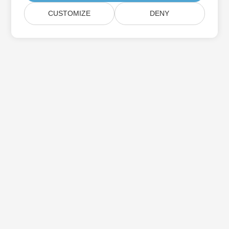
CUSTOMIZE
DENY
Hjem
Produkter
Nye Udgivelser
Prisfastsættelse
Dokumenter