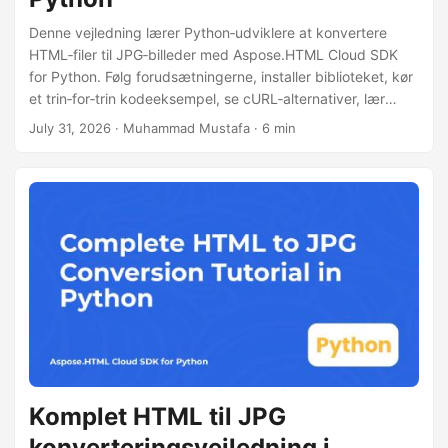
Denne vejledning lærer Python‑udviklere at konvertere
HTML‑filer til JPG‑billeder med Aspose.HTML Cloud SDK
for Python. Følg forudsætningerne, installer biblioteket, kør
et trin‑for‑trin kodeeksempel, se cURL‑alternativer, lær
performance‑tips, licensinformation.
July 31, 2026
· Muhammad Mustafa · 6 min
Komplet HTML til JPG
konverteringsvejledning i