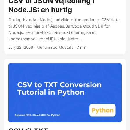
CSV til JSON vejledning i
Node.JS: en hurtig
Opdag hvordan Node.js‑udviklere kan omdanne CSV‑data
til JSON ved hjælp af Aspose.BarCode Cloud SDK for
Node.js. Følg trin‑for‑trin‑instruktionerne, se et
kodeeksempel, lær cURL‑kald, juster
konfigurationsindstillinger og håndter implementeringen af
July 22, 2026
· Muhammad Mustafa · 7 min
CSV‑til‑JSON‑behandlingen.