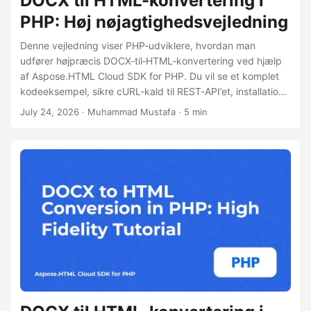
DOCX til HTML-konvertering i
PHP: Høj nøjagtighedsvejledning
Denne vejledning viser PHP‑udviklere, hvordan man
udfører højpræcis DOCX‑til‑HTML‑konvertering ved hjælp
af Aspose.HTML Cloud SDK for PHP. Du vil se et komplet
kodeeksempel, sikre cURL‑kald til REST‑API’et, installations
trin og tips til håndtering af store dokumenter.
July 24, 2026
· Muhammad Mustafa · 5 min