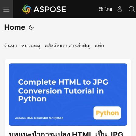
ไทย
T
o
Home
g
g
l
ค้นหา
หมวดหมู่
คลังเก็บเอกสารสำคัญ
แท็ก
e
n
a
v
i
g
a
t
i
o
บทแนะนำการแปลง HTML เป็น JPG