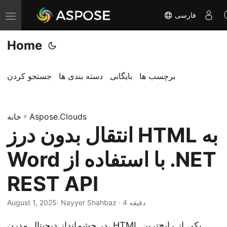
فارسی
T
o
Home
g
g
l
برچسب ها
بایگانی
دسته بندی ها
جستجو کردن
e
n
Aspose.Clouds
»
a
خانه
انتقال بدون درز HTML به
v
i
Word با استفاده از .NET
g
a
REST API
t
i
· Nayyer Shahbaz · 4 دقیقه
August 1, 2025
o
یکی از رایج‌ترین
HTML
در چشم‌انداز دیجیتال مدرن،