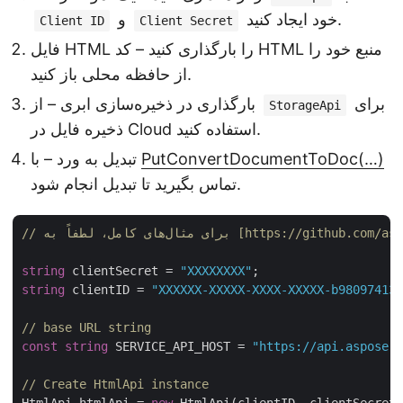
خود ایجاد کنید.
و
Client ID
Client Secret
فایل HTML را بارگذاری کنید – کد HTML منبع خود را
از حافظه محلی باز کنید.
برای
بارگذاری در ذخیره‌سازی ابری – از
StorageApi
ذخیره فایل در Cloud استفاده کنید.
PutConvertDocumentToDoc(…)
تبدیل به ورد – با
تماس بگیرید تا تبدیل انجام شود.
string
 clientSecret = 
"XXXXXXXX"
string
 clientID = 
"XXXXXX-XXXXX-XXXX-XXXXX-b980974137
// base URL string
const
string
 SERVICE_API_HOST = 
"https://api.aspose.c
// Create HtmlApi instance