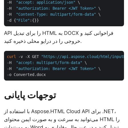
-H  
"accept: application/json"
 \

-H  
"authorization: Bearer <JWT Token>"
 \

-H  
"Content-Type: multipart/form-data"
 \

-d {
"File"
API را برای تبدیل HTML به DOCX فراخوانی کنید و
خروجی را در درایو محلی ذخیره کنید.
curl
 -v -X GET 
"https://api.aspose.cloud/html/inputHT
-H  
"accept: multipart/form-data"
 \

-H  
"authorization: Bearer <JWT Token>"
 \

توجهات پایانی
با استفاده از Aspose.HTML Cloud API برای .NET،
می‌توانید به سرعت و به صورت ایمن محتوای HTML را
به مستندات Word تبدیل کنید و در عین حال وفاداری به