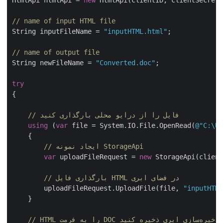
HtmlApi htmlApi = 
new
 HtmlApi(clientID, clientSecret,
// name of input HTML file
String inputFileName = 
"inputHTML.html"
;

// name of output file
String newFileName = 
"Converted.doc"
;

try
{

// فایل را از درایو محلی بارگذاری کنید
using
 (
var
 file = System.IO.File.OpenRead(
@"C:\Us
    {

// ایجاد نمونه StorageApi
var
 uploadFileRequest = 
new
 StorageApi(client
// بارگذاری فایل HTML در فضای ابری
        uploadFileRequest.UploadFile(file, 
"inputHTML
    }
