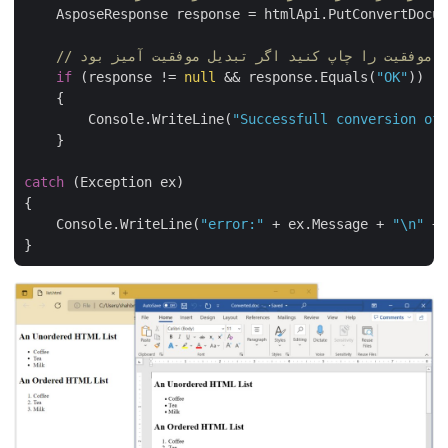
    AsposeResponse response = htmlApi.PutConvertDocum
یام موفقیت را چاپ کنید اگر تبدیل موفقیت آمیز بود
if
 (response != 
null
 && response.Equals(
"OK"
))

    {

        Console.WriteLine(
"Successfull conversion of 
    }

catch
 (Exception ex)

{

    Console.WriteLine(
"error:"
 + ex.Message + 
"\n"
 + 