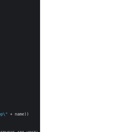
op\"
 + name))
