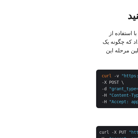
 به راحتی با استفاده از
 داد که چگونه یک
 درخواست cURL تبدیل کنید. اولین مرحله این
curl
 -v 
"https
 -X POST \

 -d 
"grant_type
 -H 
"Content-Ty
 -H 
"Accept: ap
curl -X PUT 
"ht