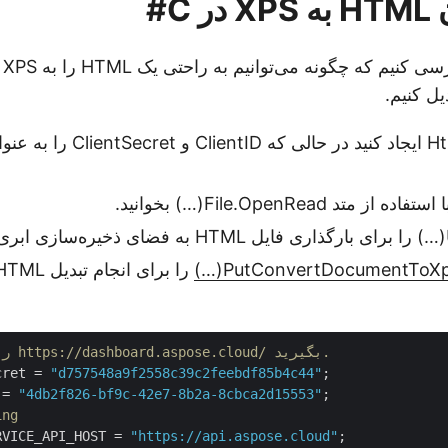
 C#
بیا
یک نمونه HtmlApi ایجاد کنید در حالی ک
PutConvertDocumentToXps(
// ClientID را از https://dashboard.aspose.cloud/ بگیرید.
cret = 
"d757548a9f2558c39c2feebdf85b4c44"
 = 
"4db2f826-bf9c-42e7-8b2a-8cbca2d15553"
ing
RVICE_API_HOST = 
"https://api.aspose.cloud"
;
