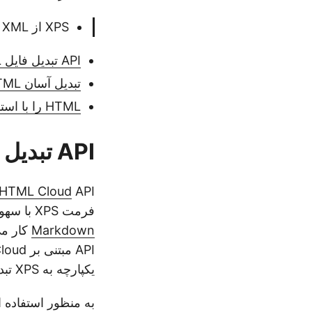
XPS از XML برای حفظ ساختار، نمای ظاهری و اطلاعات چاپ یک سند استفاده می‌کند.
API تبدیل فایل HTML
تبدیل آسان HTML به XPS در C#
HTML را با استفاده از cURL به XPS تبدیل کنید.
API تبدیل فایل HTML
.HTML Cloud
فرمت XPS با سهولت ارائه می‌دهد. چه با HTML استاندارد،
Markdown
یکپارچه به XPS تبدیل شود و طرح، ساختار و سبک محتوای اصلی را حفظ کند.
به منظور استفاده از API در برنامه .NET، ما به طو