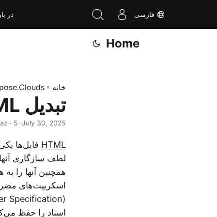
فارسی
در بار
Home
خانه
»
pose.Clouds
تبدیل HTML به XPS در C# .NET
July 30, 2025
· Nayyer Shahbaz · 5 دقیقه
HTML
فایل‌ها یکی
لطف سازگاری آنها ب
اسکریپت‌های مضر تب
اسناد را حفظ می‌کند