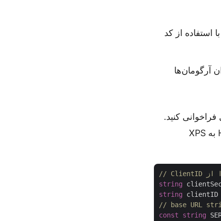
یید جزئیات را بررسی کنیم که چگونه می‌توانیم به راحتی یک HTML را به XPS با استفاده از کد
ه ClientID و ClientSecret را به عنوان آرگومان‌ها
را برای انجام تبدیل HTML به XPS
string
 clientSe
string
 clientID
// base URL str
const
string
 SE