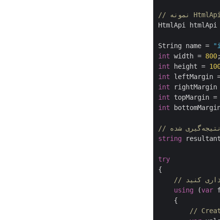
HtmlApi htmlApi
String name = 
"
int
 width = 
800
int
 height = 
10
int
 leftMargin 
int
 rightMargin
int
 topMargin =
int
 bottomMargi
گیری شده
string
 resultan
try
{

ذاری کنید
using
 (
var
 
    {

// Crea