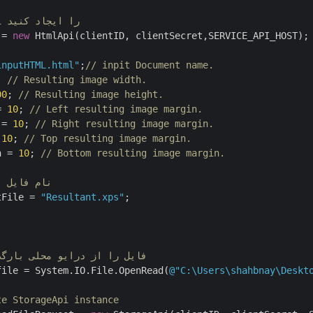
// نمونه HtmlApi را ایجاد کنید
 = 
new
 HtmlApi(clientID, clientSecret,SERVICE_API_HOST);

inputHTML.html"
;
// inpit Document name.
; 
// Resulting image width.
00
; 
// Resulting image height.
= 
10
; 
// Left resulting image margin.
 = 
10
; 
// Right resulting image margin.
 
10
; 
// Top resulting image margin.
n = 
10
; 
// Bottom resulting image margin.
// نام فایل نتیجه‌
tFile = 
"Resultant.xps"
;

// فایل را از درایو محلی بارگ
file = System.IO.File.OpenRead(
@"C:\Users\shahbnay\Deskt
te StorageApi instance