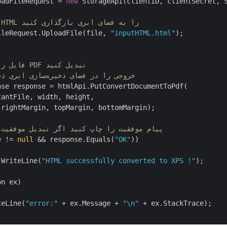
oadFileRequest = 
new
 StorageApi(clientID, clientSecret, S
// فایل HTML را به فضای ابری بارگذاری کنید
ileRequest.UploadFile(file, 
"inputHTML.html"
);

// فایل را به فرمت PDF تبدیل کنید
// خروجی را در فضای ذخیره‌سازی ابری ذخیره کنید
se response = htmlApi.PutConvertDocumentToPdf(

antFile, width, height,

rightMargin, topMargin, bottomMargin);

// پیام موفقیت را چاپ کنید اگر تبدیل موفقیت
e != 
null
 && response.Equals(
"OK"
))

.WriteLine(
"HTML successfully converted to XPS !"
);

n ex)

teLine(
"error:"
 + ex.Message + 
"\n"
 + ex.StackTrace);
