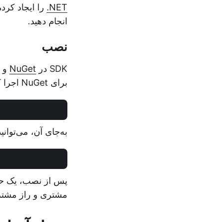
.NET
انجام دهید.
نصب
SDK در
NuGet
و
برای NuGet اجرا کنید
به‌جای آن، می‌توانید نصب SDK را از طریق کنسول مدیر ب
پس از نصب، یک حس
مشتری و راز مشتری