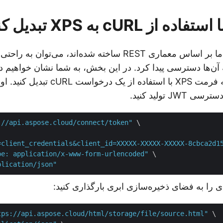
از آنجا که API‌های ما بر اساس معماری REST ساخته شده‌اند، می‌توان
ورات cURL به آن‌ها دسترسی پیدا کرد. در این بخش، به شما نشان خواهیم
صفحه HTML را به فرمت XPS با استفاده از یک
 تولید کنید.
://api.aspose.cloud/connect/token"
 \

=client_credentials&client_id=XXXXX-XXXXX-XXXXX-8cbca2d1
pe: application/x-www-form-urlencoded"
 \

plication/json"
tps://api.aspose.cloud/html/storage/file/source.html"
 \
