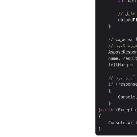
var
 upl
        uploadF
    }

    AsposeRespon
    name, result
    leftMargin, 
 آمیز بود
if
 (respons
    {

        Console
    }

}
catch
 (Exceptio
{

    Console.Wri