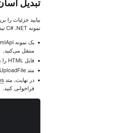
تبدیل آسان HTML به XPS در
نمونه C# .NET تبدیل کنیم.
منتقل می‌کنید.
فایل HTML را با استفاده از متد File.OpenRead(…) بخوانید.
متد UploadFile(…) را برای بارگذاری فایل HTML به فضای ذخیره‌سازی ابری فراخوانی کنید.
در نهایت، متد
…)
فراخوانی کنید.