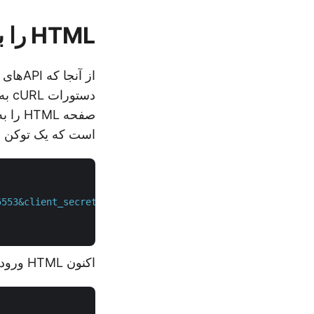
HTML را با استفاده از cURL به XPS تبدیل کنید
دست
است که یک توکن دسترسی JWT
5553&client_secret=XXXXXXXXXXXX"
 \

اکنون HTML ورودی را به فضای ذخیره‌سازی ابری بارگذاری کنید: