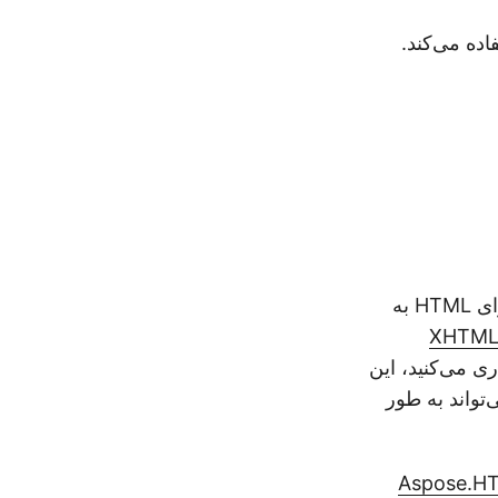
API یک راه حل قدرتمند و انعطاف پذیر برای تبدیل محتوای HTML به
XHTM
وب زنده را از طریق URL آن بارگذاری می‌کنید، این
می‌تواند به طور
Aspose.HT