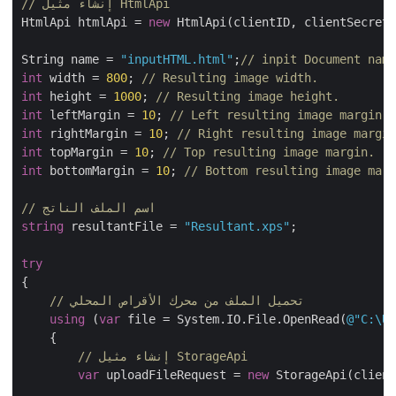
// إنشاء مثيل HtmlApi
HtmlApi htmlApi = 
new
 HtmlApi(clientID, clientSecret
String name = 
"inputHTML.html"
;
// inpit Document na
int
 width = 
800
; 
// Resulting image width.
int
 height = 
1000
; 
// Resulting image height.
int
 leftMargin = 
10
; 
// Left resulting image margin
int
 rightMargin = 
10
; 
// Right resulting image marg
int
 topMargin = 
10
; 
// Top resulting image margin.
int
 bottomMargin = 
10
; 
// Bottom resulting image ma
// اسم الملف الناتج
string
 resultantFile = 
"Resultant.xps"
;

try
{

// تحميل الملف من محرك الأقراص المحلي
using
 (
var
 file = System.IO.File.OpenRead(
@"C:\
    {

// إنشاء مثيل StorageApi
var
 uploadFileRequest = 
new
 StorageApi(clien