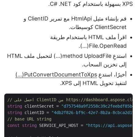
XPS بسهولة باستخدام كود C# .NET.
قم بإنشاء مثيل HtmlApi مع تمرير ClientID و
ClientSecret كوسيطات.
اقرأ ملف HTML باستخدام طريقة
File.OpenRead(…).
استدعِ method UploadFile(…) لتحميل ملف HTML
إلى تخزين السحاب.
أخيرًا، استدعِ
PutConvertDocumentToXps(…)
لتنفيذ تحويل HTML إلى XPS.
ل على ClientID من https://dashboard.aspose.cloud/
string
 clientSecret = 
"d757548a9f2558c39c2feebdf85b
string
 clientID = 
"4db2f826-bf9c-42e7-8b2a-8cbca2d1
// base URL string
const
string
 SERVICE_API_HOST = 
"https://api.aspose