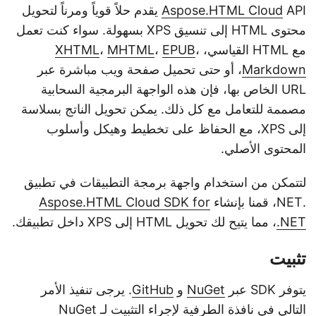
Aspose.HTML Cloud
API يقدم حلاً قوياً ومرناً لتحويل
محتوى HTML إلى تنسيق XPS بسهولة. سواء كنت تعمل
مع HTML القياسي،
،
EPUB
،
MHTML
،
XHTML
Markdown
، أو حتى تحميل صفحة ويب مباشرة عبر
URL الخاص بها، فإن هذه الواجهة البرمجية السحابية
مصممة للتعامل مع كل ذلك. يمكن تحويل الناتج بسلاسة
إلى XPS، مع الحفاظ على تخطيط وهيكل وأسلوب
المحتوى الأصلي.
لتتمكن من استخدام واجهة برمجة التطبيقات في تطبيق
.NET، قمنا بإنشاء
Aspose.HTML Cloud SDK for
.NET
، مما يتيح لك تحويل HTML إلى XPS داخل تطبيقك.
تثبيت
يتوفر SDK عبر
NuGet
و
GitHub
. يرجى تنفيذ الأمر
التالي في نافذة الطرفية لإجراء التثبيت لـ NuGet