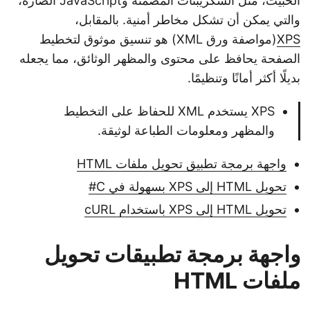
الخبيث، مثل السكريبتات المضمنة وJavaScript الضارة،
n
والتي يمكن أن تشكل مخاطر أمنية. بالمقابل،
XPS
(مواصفة ورق XML) هو تنسيق موثوق لتخطيط
الصفحة يحافظ على محتوى والمظهر الوثائق، مما يجعله
بديلًا أكثر أمانًا وتنظيمًا.
XPS يستخدم XML للحفاظ على التخطيط
والمظهر ومعلومات الطباعة لوثيقة.
واجهة برمجة تطبيق تحويل ملفات HTML
تحويل HTML إلى XPS بسهولة في C#
تحويل HTML إلى XPS باستخدام cURL
واجهة برمجة تطبيقات تحويل
ملفات HTML