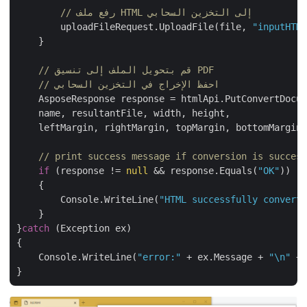
// رفع ملف HTML إلى التخزين السحابي
        uploadFileRequest.UploadFile(file, 
"inputHT
    }

// قم بتحويل الملف إلى تنسيق PDF
// احفظ الإخراج في التخزين السحابي
    AsposeResponse response = htmlApi.PutConvertDocu
    name, resultantFile, width, height,

    leftMargin, rightMargin, topMargin, bottomMargin
// print success message if conversion is succe
if
 (response != 
null
 && response.Equals(
"OK"
))

    {

        Console.WriteLine(
"HTML successfully conver
    }

}
catch
 (Exception ex)

{

    Console.WriteLine(
"error:"
 + ex.Message + 
"\n"
 