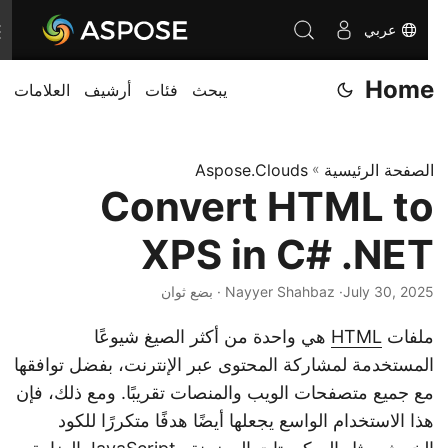
عربي
T
o
Home
يبحث
فئات
أرشيف
العلامات
g
g
l
الصفحة الرئيسية
»
Aspose.Clouds
e
Convert HTML to
n
a
XPS in C# .NET
v
i
July 30, 2025
· Nayyer Shahbaz · بضع ثوان
g
ملفات
HTML
هي واحدة من أكثر الصيغ شيوعًا
a
المستخدمة لمشاركة المحتوى عبر الإنترنت، بفضل توافقها
t
مع جميع متصفحات الويب والمنصات تقريبًا. ومع ذلك، فإن
i
هذا الاستخدام الواسع يجعلها أيضًا هدفًا متكررًا للكود
o