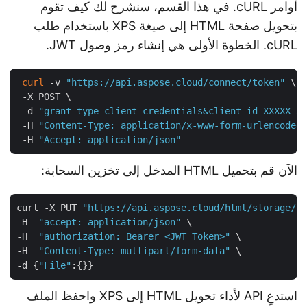
أوامر cURL. في هذا القسم، سنشرح لك كيف تقوم
بتحويل صفحة HTML إلى صيغة XPS باستخدام طلب
cURL. الخطوة الأولى هي إنشاء رمز وصول JWT.
curl
 -v 
"https://api.aspose.cloud/connect/token"
 \

 -X POST \

 -d 
"grant_type=client_credentials&client_id=XXXXX-
 -H 
"Content-Type: application/x-www-form-urlencode
 -H 
"Accept: application/json"
الآن قم بتحميل HTML المدخل إلى تخزين السحابة:
curl -X PUT 
"https://api.aspose.cloud/html/storage/
-H  
"accept: application/json"
 \

-H  
"authorization: Bearer <JWT Token>"
 \

-H  
"Content-Type: multipart/form-data"
 \

-d {
"File"
استدعِ API لأداء تحويل HTML إلى XPS واحفظ الملف