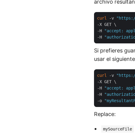
archivo resulta
curl
 -v 
"https:
-X GET \

-H 
"accept: app
-H 
"authorizati
Si prefieres gua
usar el siguien
curl
 -v 
"https:
-X GET \

-H 
"accept: app
-H 
"authorizati
-o 
"myResultant
Replace:
mySourceFile