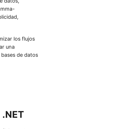
e datos,
omma-
licidad,
izar los flujos
zar una
, bases de datos
 .NET