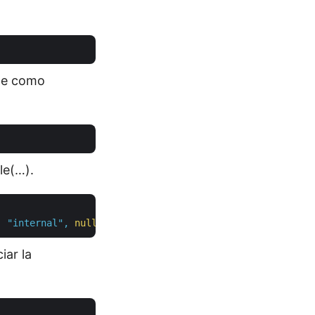
nte como
le(…).
,
"internal"
,
null
);
iar la