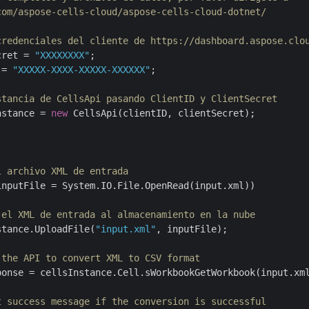
com/aspose-cells-cloud/aspose-cells-cloud-dotnet/
credenciales del cliente de https://dashboard.aspose.clo
cret = 
"XXXXXXXX"
 = 
"XXXXX-XXXX-XXXXX-XXXXXX"
;

stancia de CellsApi pasando ClientID y ClientSecret
nstance = 
new
 CellsApi(clientID, clientSecret);

l archivo XML de entrada
inputFile = System.IO.File.OpenRead(input.xml))

 el XML de entrada al almacenamiento en la nube
stance.UploadFile(
"input.xml"
, inputFile);

 the API to convert XML to CSV format
ponse = cellsInstance.Cell.sWorkbookGetWorkbook(input.xm
t success message if the conversion is successful