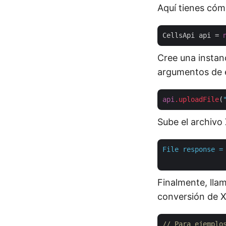
Aquí tienes cóm
CellsApi api = 
Cree una instan
argumentos de 
api
.uploadFile
(
Sube el archivo
File
response
=
Finalmente, lla
conversión de 
// Para ejemplo