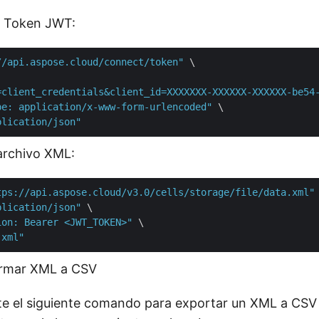
r Token JWT:
//api.aspose.cloud/connect/token"
 \

=client_credentials&client_id=XXXXXXX-XXXXXX-XXXXXX-be54
pe: application/x-www-form-urlencoded"
 \

plication/json"
archivo XML:
tps://api.aspose.cloud/v3.0/cells/storage/file/data.xml"
 
plication/json"
 \

ion: Bearer <JWT_TOKEN>"
 \

.xml"
ormar XML a CSV
ute el siguiente comando para exportar un XML a CSV 