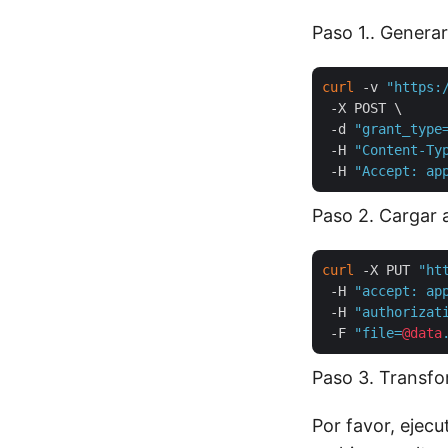
Paso 1.. Genera
curl
 -v 
"https:
 -X POST \

 -d 
"grant_type
 -H 
"Content-Ty
 -H 
"Accept: ap
Paso 2. Cargar 
curl
 -X PUT 
"ht
 -H 
"accept: ap
 -H 
"authorizat
 -F 
"file=
@data
Paso 3. Transf
Por favor, ejec