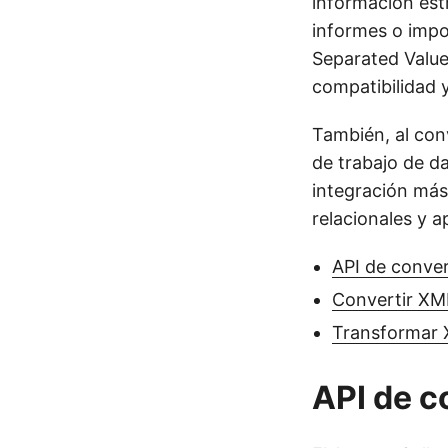
información est
informes o impo
Separated Value
compatibilidad 
También, al conv
de trabajo de da
integración más
relacionales y a
API de conve
Convertir XM
Transformar
API de c