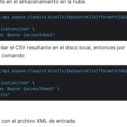
nte en el almacenamiento en la nube.
//api.aspose.cloud/v3.0/cells/{mySourceFile}?format=CSV&
lication/json"
 \

on: Bearer {accessToken}"
rdar el CSV resultante en el disco local, entonces por
te comando:
//api.aspose.cloud/v3.0/cells/{mySourceFile}?format=CSV&
lication/json"
 \

on: Bearer {accessToken}"
 \

File"
con el archivo XML de entrada