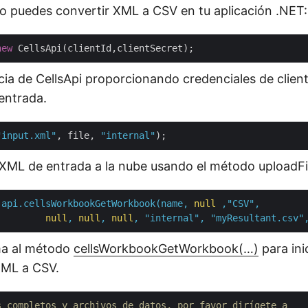
o puedes convertir XML a CSV en tu aplicación .NET:
new
cia de CellsApi proporcionando credenciales de clie
entrada.
"input.xml"
, file, 
"internal"
 XML de entrada a la nube usando el método uploadFi
api.cellsWorkbookGetWorkbook(name,
null
,"CSV",
null
,
null
,
null
,
"internal"
,
"myResultant.csv"
ma al método
cellsWorkbookGetWorkbook(…)
para inic
XML a CSV.
s completos y archivos de datos, por favor dirígete a 