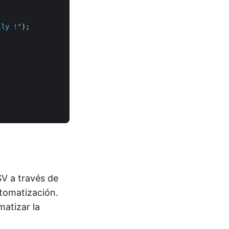
lly !"
);

L
V a través de
automatización.
atizar la