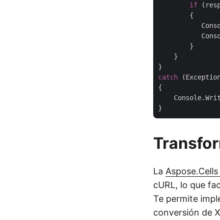
if
 (res
        {

           Cons
           Conso
        }

    }

catch
 (Exception
{

    Console.Wri
Transfo
La
Aspose.Cells
cURL, lo que fac
Te permite impl
conversión de X