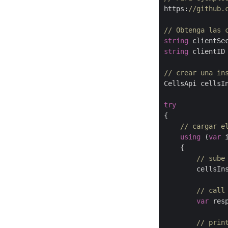
https:
//github.
// Obtenga las 
string
 clientSe
string
 clientID
// crear una in
CellsApi cellsI
try
{

// cargar e
using
 (
var
 
    {

// sube
        cellsIn
// call
var
 res
// prin