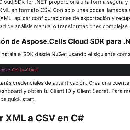
 Cloud SDK for .NET
proporciona una forma segura y e
XML en formato CSV. Con solo unas pocas llamadas a
 XML, aplicar configuraciones de exportación y recupe
ad de análisis manual o transformaciones complejas.
ión de Aspose.Cells Cloud SDK para .
instala el SDK desde NuGet usando el siguiente com
spose
.Cells-Cloud
arás credenciales de autenticación. Crea una cuenta 
ashboard
y obtén tu Client ID y Client Secret. Para má
o de
quick start
.
r XML a CSV en C#