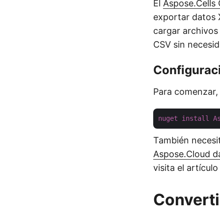
El
Aspose.Cells
exportar datos 
cargar archivos
CSV sin necesid
Configurac
Para comenzar, 
nuget
install
A
También necesit
Aspose.Cloud d
visita el artícul
Converti