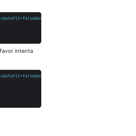
isAutoFit=false&onlySaveTable=false&outPath={myResultant
 favor intenta
isAutoFit=false&onlySaveTable=false"
 \
