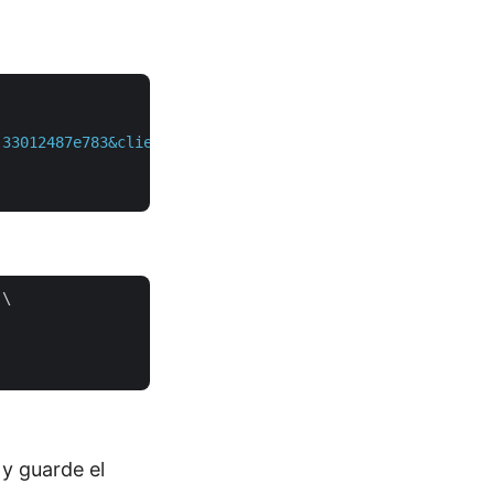
-33012487e783&client_secret=c71cfe618cc6c0944f8f96bdef98
\

y guarde el