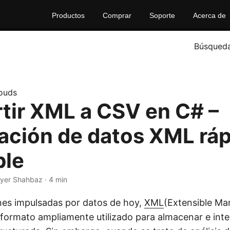
Productos
Comprar
Soporte
Acerca de
Búsqued
ouds
tir XML a CSV en C# –
ación de datos XML ráp
ble
yer Shahbaz · 4 min
ones impulsadas por datos de hoy,
XML
(Extensible Ma
 formato ampliamente utilizado para almacenar e int