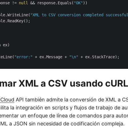
ponse != 
null
 && response.Equals(
"OK"
))

ole.WriteLine(
"XML to CSV conversion completed successfu
le.ReadKey();

 ex)

teLine(
"error:"
 + ex.Message + 
"\n"
 + ex.StackTrace);

rmar XML a CSV usando cUR
 Cloud
API también admite la conversión de XML a CS
ilita la integración en scripts y flujos de trabajo de 
ementar un enfoque de línea de comandos para autom
ML a JSON sin necesidad de codificación compleja.