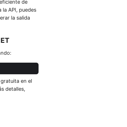
ficiente de
 la API, puedes
rar la salida
NET
ando:
gratuita en el
s detalles,