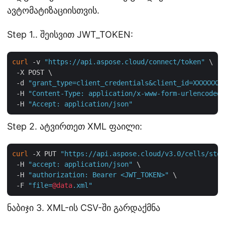
ავტომატიზაციისთვის.
Step 1.. შეისვით JWT_TOKEN:
curl
 -v 
"https://api.aspose.cloud/connect/token"
 \

 -X POST \

 -d 
"grant_type=client_credentials&client_id=XXXXXXX-
 -H 
"Content-Type: application/x-www-form-urlencoded"
 -H 
"Accept: application/json"
Step 2. ატვირთეთ XML ფაილი:
curl
 -X PUT 
"https://api.aspose.cloud/v3.0/cells/stor
 -H 
"accept: application/json"
 \

 -H 
"authorization: Bearer <JWT_TOKEN>"
 \

 -F 
"file=
@data
.xml"
ნაბიჯი 3. XML-ის CSV-ში გარდაქმნა