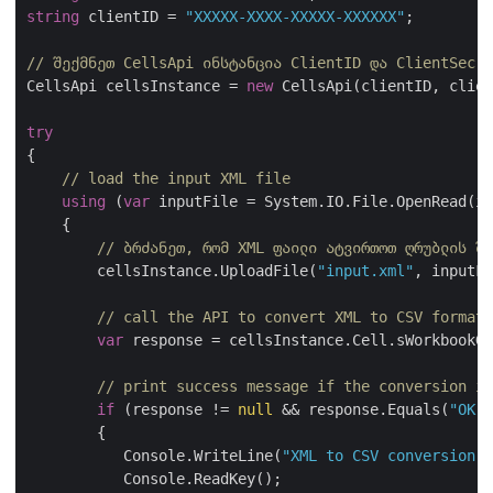
string
 clientID = 
"XXXXX-XXXX-XXXXX-XXXXXX"
;

// შექმნეთ CellsApi ინსტანცია ClientID და ClientSecre
CellsApi cellsInstance = 
new
 CellsApi(clientID, clien
try
{

// load the input XML file
using
 (
var
 inputFile = System.IO.File.OpenRead(in
    {

// ბრძანეთ, რომ XML ფაილი ატვირთოთ ღრუბლის შე
        cellsInstance.UploadFile(
"input.xml"
, inputFi
// call the API to convert XML to CSV format
var
 response = cellsInstance.Cell.sWorkbookGe
// print success message if the conversion is
if
 (response != 
null
 && response.Equals(
"OK"
)
        {

           Console.WriteLine(
"XML to CSV conversion c
           Console.ReadKey();
