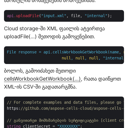
სართულის მონაცემების მოპოვებისას.
api
.uploadFile
(
"input.xml"
, file, 
"internal"
Cloud storage-ში XML ფაილის ატვირთვა
uploadFile(…) მეთოდის გამოყენებით.
File
response
=
api.cellsWorkbookGetWorkbook(name,
nu
null
,
null
,
null
,
"internal"
,
ბოლოს, გამოიძახეთ მეთოდი
cellsWorkbookGetWorkbook(…)
, რათა დაიწყოთ
XML-ის CSV-ში გადათარგმნა.
// For complete examples and data files, please go to
https:
//github.com/aspose-cells-cloud/aspose-cells-cl
// განვითარეთ მომხმარებლის სერტიფიკატები [client cred
string
 clientSecret = 
"XXXXXXXX"