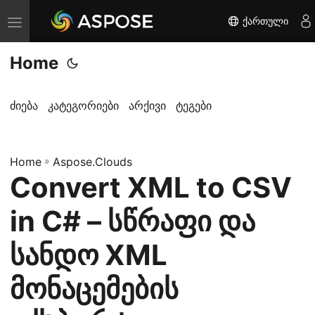
ქართული
T
o
Home
g
g
l
ძიება
კატეგორიები
არქივი
ტეგები
e
n
Home
a
»
Aspose.Clouds
Convert XML to CSV
v
i
in C# – სწრაფი და
g
a
სანდო XML
t
მონაცემების
i
o