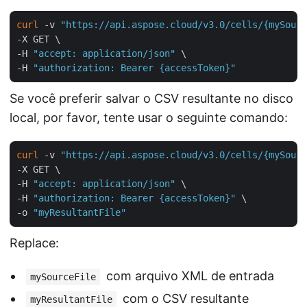
curl
 -v 
"https://api.aspose.cloud/v3.0/cells/{mySourc
-X GET \

-H 
"accept: application/json"
 \

-H 
"authorization: Bearer {accessToken}"
Se você preferir salvar o CSV resultante no disco
local, por favor, tente usar o seguinte comando:
curl
 -v 
"https://api.aspose.cloud/v3.0/cells/{mySourc
-X GET \

-H 
"accept: application/json"
 \

-H 
"authorization: Bearer {accessToken}"
 \

-o 
"myResultantFile"
Replace:
com arquivo XML de entrada
mySourceFile
com o CSV resultante
myResultantFile