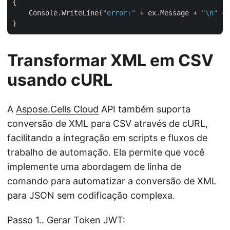
{

    Console.WriteLine(
"error:"
 + ex.Message + 
"\n"
 + 
Transformar XML em CSV
usando cURL
A
Aspose.Cells Cloud
API também suporta
conversão de XML para CSV através de cURL,
facilitando a integração em scripts e fluxos de
trabalho de automação. Ela permite que você
implemente uma abordagem de linha de
comando para automatizar a conversão de XML
para JSON sem codificação complexa.
Passo 1.. Gerar Token JWT: