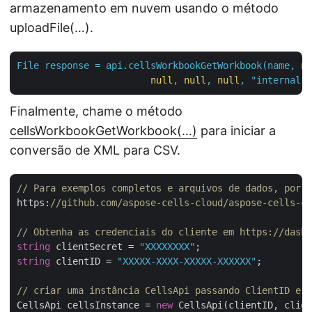
armazenamento em nuvem usando o método
uploadFile(…).
File
response
=
api.cellsWorkbookGetWorkbook(name,
nu
null
,
null
,
null
,
"internal"
,
Finalmente, chame o método
cellsWorkbookGetWorkbook(…)
para iniciar a
conversão de XML para CSV.
// Para exemplos completos e arquivos de dados, por f
https:
//github.com/aspose-cells-cloud/aspose-cells-cl
// Obtenha as credenciais do cliente em https://dashb
string
 clientSecret = 
"XXXXXXXX"
string
 clientID = 
"XXXXX-XXXX-XXXXX-XXXXXX"
;

// criar uma instância CellsApi passando ClientID e C
CellsApi cellsInstance = 
new
 CellsApi(clientID, clien