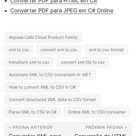
Converter PDF para HTML em C#
Converter PDF para JPEG em C# Online
Aspose.Cells Cloud Product Family
xml to csv
convert xml to csv
xml to csv format
transform xml to csv
convert xml file to csv
Automate XML to CSV conversion in .NET
How to convert XML to CSV in C#
Convert structured XML data to CSV format
Parse XML to CSV in C#
Online XML to CSV converter
« PÁGINA ANTERIOR
PRÓXIMA PÁGINA »