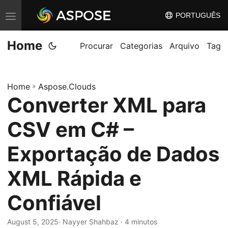
PORTUGUÊS
A
l
Home
t
Procurar
Categorias
Arquivo
Tag
e
r
Home
»
Aspose.Clouds
n
Converter XML para
a
r
CSV em C# –
n
a
Exportação de Dados
v
XML Rápida e
e
g
Confiável
a
ç
August 5, 2025
· Nayyer Shahbaz · 4 minutos