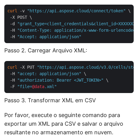
curl
 -v 
"https://api.aspose.cloud/connect/token"
 \

 -X POST \

 -d 
"grant_type=client_credentials&client_id=XXXXXXX-
 -H 
"Content-Type: application/x-www-form-urlencoded"
 -H 
"Accept: application/json"
Passo 2. Carregar Arquivo XML:
curl
 -X PUT 
"https://api.aspose.cloud/v3.0/cells/stor
 -H 
"accept: application/json"
 \

 -H 
"authorization: Bearer <JWT_TOKEN>"
 \

 -F 
"file=
@data
.xml"
Passo 3. Transformar XML em CSV
Por favor, execute o seguinte comando para
exportar um XML para CSV e salvar o arquivo
resultante no armazenamento em nuvem.