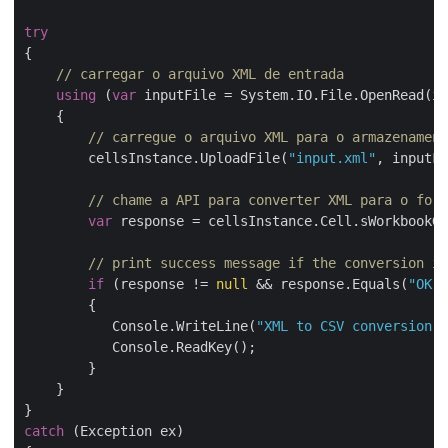
try
{

// carregar o arquivo XML de entrada
using
 (
var
 inputFile = System.IO.File.OpenRead(in
    {

// carregue o arquivo XML para o armazenament
        cellsInstance.UploadFile(
"input.xml"
, inputFi
// chame a API para converter XML para o form
var
 response = cellsInstance.Cell.sWorkbookGe
// print success message if the conversion is
if
 (response != 
null
 && response.Equals(
"OK"
)
        {

           Console.WriteLine(
"XML to CSV conversion c
           Console.ReadKey();

        }

    }

catch
 (Exception ex)
