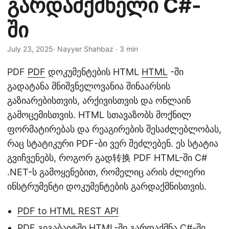
გარდამქმნელი C#-
n
ში
July 23, 2025
· Nayyer Shahbaz · 3 min
PDF
PDF
დოკუმენტების HTML
HTML
-ში
გადატანა მნიშვნელოვანია შინაარსის
გაზიარებისთვის, არქივისთვის და ონლაინ
გამოცემისთვის. HTML სთავაზობს მოქნილ
ფორმატირებას და რეაგირების შესაძლებლობას,
რაც სტატიკური PDF-ბი ვერ შეძლებენ. ეს სტატია
გვიჩვენებს, როგორ გად转换 PDF HTML-ში C#
.NET-ს გამოყენებით, რომელიც არის ძლიერი
ინსტრუმენტი დოკუმენტების გარდაქმნისთვის.
PDF to HTML REST API
PDF გიგაბაიტში HTML-ში გარდაქმნა C#-ში