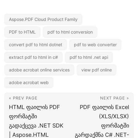
Aspose.PDF Cloud Product Family
PDF to HTML
pdf to html conversion
convert pdf to html dotnet
pdf to web converter
extract pdf to html in c#
pdf to html .net api
adobe acrobat online services
view pdf online
adobe acrobat web
« PREV PAGE
NEXT PAGE »
HTML ფაილის PDF
PDF ფაილის Excel
ფორმატში
(XLS/XLSX)
გადაქცევა .NET SDK
ფორმატში
| Aspose.HTML
გარდაქმნა C# .NET-