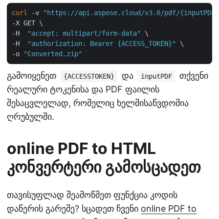
curl
 -v 
"https://api.aspose.cloud/v3.0/pdf/{inputPDF}
-X GET \

-H  
"accept: multipart/form-data"
 \

-H  
"authorization: Bearer {ACCESS_TOKEN}"
 \

-o 
"Converted.zip"
გამოიყენეთ
და
თქვენი
{ACCESSTOKEN}
inputPDF
რეალური ტოკენისა და PDF ფაილის
შესაცვლელად, რომელიც ხელმისაწვდომია
ღრუბულში.
online PDF to HTML
კონვერტერი გამოსცადეთ
თავისუფლად შეამოწმეთ ფუნქცია კოდის
დაწერის გარეშე? სცადეთ ჩვენი
online PDF to