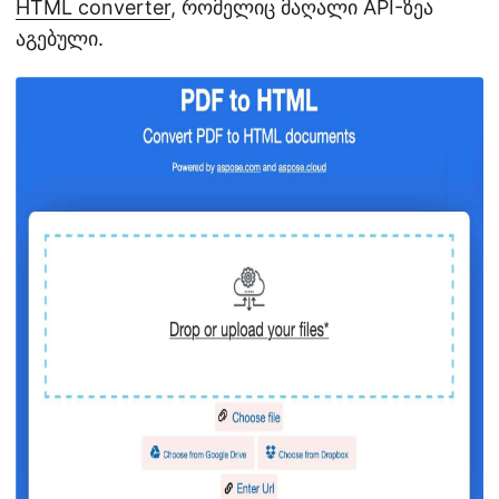
HTML converter
, რომელიც მაღალი API-ზეა
აგებული.