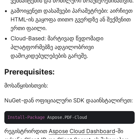
ვებსაიტების და მობილური ბრაუზერებისათვის.
გამოიყენეთ დასაშვები პარამეტრები: აირჩიეთ
HTML-ის გაყოფა თითო გვერდზე ან შექმენით
ერთი ფაილი.
Cloud-Based: მარტივად წვდომადი
პლატფორმებზე ადგილობრივი
დამოკიდებულებების გარეშე.
Prerequisites:
მოსაწყისისთვის:
NuGet-დან ოფიციალური SDK დააინსტალირეთ:
Install
-
Package
რეგისტრირდით
Aspose Cloud Dashboard
-ში