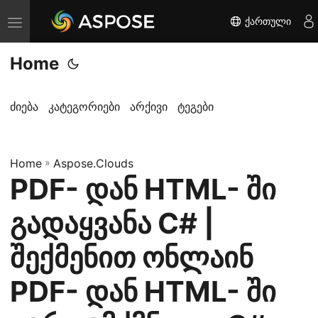
ქართული
T
o
Home
g
g
l
ძიება
კატეგორიები
არქივი
ტეგები
e
n
Home
a
»
Aspose.Clouds
PDF- დან HTML- ში
v
i
გადაყვანა C# |
g
a
შექმენით ონლაინ
t
PDF- დან HTML- ში
i
o