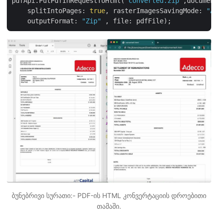
pdfApi.PutPdfInRequestToHtml(
"converted.zip"
,document
    splitIntoPages: 
true
, rasterImagesSavingMode: 
"As
    outputFormat: 
"Zip"
ბუნებრივი სურათი:- PDF-ის HTML კონვერტაციის დროებითი
თამაში.