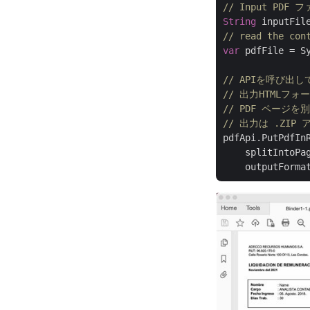
// Input PDF 
String
 inputFil
// read the con
var
 pdfFile = Sy
// APIを呼び出
// 出力HTMLフォ
// PDF ページ
// 出力は .ZI
pdfApi.PutPdfIn
    splitIntoPa
    outputForma