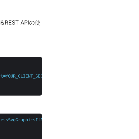
EST APIの使
et=YOUR_CLIENT_SECRET"
 \

ressSvgGraphicsIfAny=false&documentType=Html5&fixedLayou