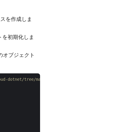
スを作成しま
トを初期化しま
のオブジェクト
oud-dotnet/tree/master/Examples