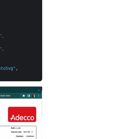
す。
す。
ntoSvg"
, 
