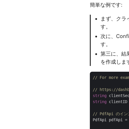
簡単な例です:
まず、クラ
す。
次に、Conf
す。
第三に、結果
を作成しま
// For more exa
// https://d
string
 clientSe
string
 clientID
// PdfApi の
PdfApi pdfApi =