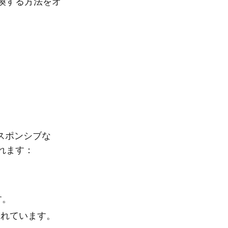
に変換する方法をオ
レスポンシブな
れます：
す。
されています。