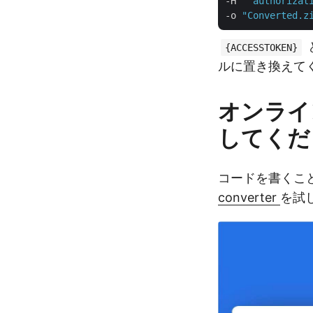
-H  
"authorizat
-o 
"Converted.z
{ACCESSTOKEN}
ルに置き換えて
オンライン
してくだ
コードを書くこ
converter
を試