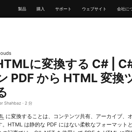
製品
購入
サポート
ウェブサイト
会社に
louds
HTMLに変換する C# | C
 PDF から HTML 変
る
er Shahbaz · 2 分
ML
に変換することは、コンテンツ共有、アーカイブ、
。HTML は静的な PDF にはない柔軟なフォーマット