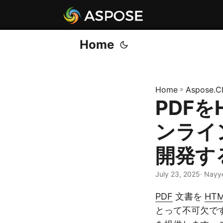
Home
Home
»
Aspose.C
PDFを
ンライン
開発す
July 23, 2025
· Nayy
PDF
文書を
HT
とって不可欠です