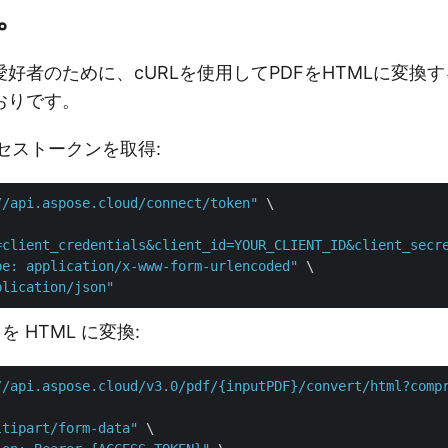
。
好者のために、cURLを使用してPDFをHTMLに変換するR
おりです。
クセストークンを取得:
//api.aspose.cloud/connect/token"
 \

=client_credentials&client_id=YOUR_CLIENT_ID&client_secr
pe: application/x-www-form-urlencoded"
 \

plication/json"
 を HTML に変換:
//api.aspose.cloud/v3.0/pdf/{inputPDF}/convert/html?comp
ltipart/form-data"
 \
