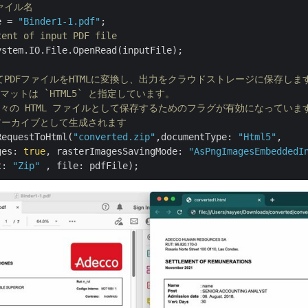
ファイル名
e = 
"Binder1-1.pdf"
tent of input PDF file
stem.IO.File.OpenRead(inputFile);

してPDFファイルをHTMLに変換し、出力をクラウドストレージに保存しま
ーマットは `HTML5` と指定しています。 
を別々の HTML ファイルとして保存するためのフラグが有効になっていま
P アーカイブとして生成されます
RequestToHtml(
"converted.zip"
,documentType: 
"Html5"
, 

ges: 
true
, rasterImagesSavingMode: 
"AsPngImagesEmbeddedI
t: 
"Zip"