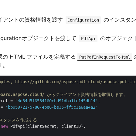
イアントの資格情報を渡す
のインスタン
Configuration
igurationオブジェクトを渡して
のオブジェク
PdfApi
の HTML ファイルを定義する
PutPdfInRequestToHtml
す。
mples, https://github.com/aspose-pdf-cloud/aspose-pdf-cl
ashboard.aspose.cloud/ からクライアント資格情報を取得します。
cret = 
"4d84d5f6584160cbd91dba1fe145db14"
 = 
"bb959721-5780-4be6-be35-ff5c3a6aa4a2"
;

インスタンスを作成する
 
new
 PdfApi(clientSecret, clientID);
