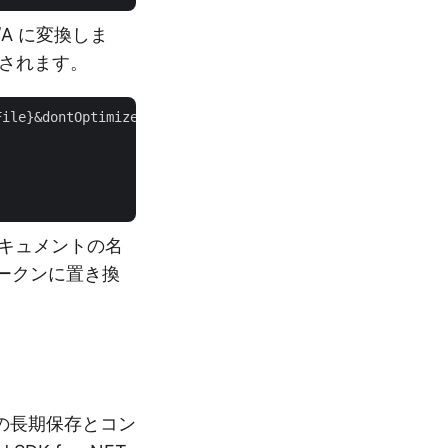
/A に変換しま
存されます。
File}&dontOptimize=
true
" 

 ドキュメントの名
 トークンに置き換
トの長期保存とコン