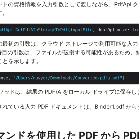
トの資格情報を入力引数として渡しながら、PdfApi 
す。
pdfApi.GetPdfAInStorageToPdf(inputFile,
dontOptimize:
tr
最初の引数は、クラウド ストレージで利用可能な入力 P
番目の引数は、ファイルが破損する可能性があるため、結果の
ことを示します。
onse, 
"/Users/nayyer/Downloads/Converted-pdfa.pdf"
ソッドは、結果の PDF/A をローカル ドライブに保存し
れている入力 PDF ドキュメントは、
Binder1.pdf
から
コマンドを使用した PDF から PD