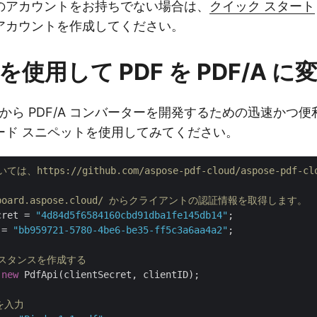
のアカウントをお持ちでない場合は、
クイック スタート
アカウントを作成してください。
T を使用して PDF を PDF/A 
F から PDF/A コンバーターを開発するための迅速かつ
ード スニペットを使用してみてください。
、https://github.com/aspose-pdf-cloud/aspose-pdf-c
ashboard.aspose.cloud/ からクライアントの認証情報を取得します。
cret = 
"4d84d5f6584160cbd91dba1fe145db14"
 = 
"bb959721-5780-4be6-be35-ff5c3a6aa4a2"
;

インスタンスを作成する
 
new
 PdfApi(clientSecret, clientID);

を入力