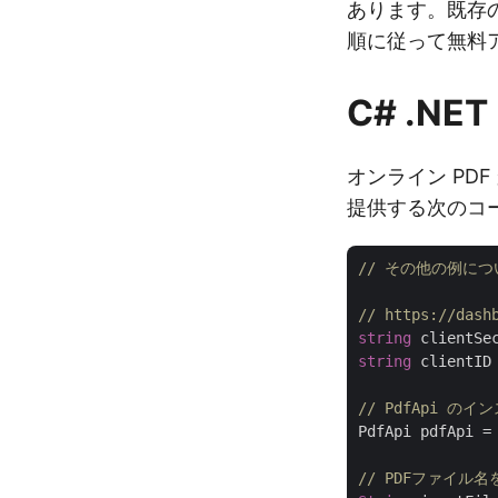
あります。既存
順に従って無料
C# .NE
オンライン PD
提供する次のコ
// その他の例については
// https://d
string
 clientSe
string
 clientID
// PdfApi の
PdfApi pdfApi =
// PDFファイル名