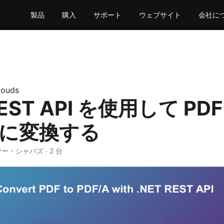
製品
購入
サポート
ウェブサイト
会社に
louds
REST API を使用して PDF
A に変換する
ヤー・シャバズ · 2 分