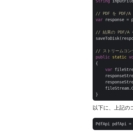
String
 inputFil
// PDF を PD
var
 response = 
// 結果の PDF
saveToDisk(resp
// ストリームコ
public
static
v
{

var
 fileStr
    responseStr
    responseStre
    fileStream.C
以下に、上記の
PdfApi pdfApi =