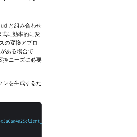
loud と組み合わせ
 形式に効率的に変
スの変換アプロ
要がある場合で
変換ニーズに必要
ークンを生成するた
5c3a6aa4a2&client_secret=4d84d5f6584160cbd91dba1fe145db1