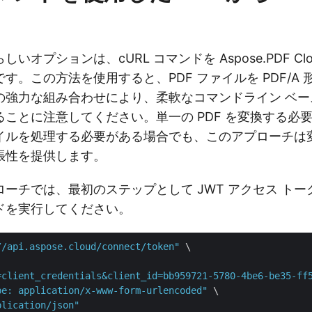
しいオプションは、cURL コマンドを Aspose.PDF C
す。この方法を使用すると、PDF ファイルを PDF/A
の強力な組み合わせにより、柔軟なコマンドライン ベー
ことに注意してください。単一の PDF を変換する必
イルを処理する必要がある場合でも、このアプローチは
張性を提供します。
ーチでは、最初のステップとして JWT アクセス ト
ドを実行してください。
//api.aspose.cloud/connect/token"
 \

=client_credentials&client_id=bb959721-5780-4be6-be35-ff
pe: application/x-www-form-urlencoded"
 \

plication/json"