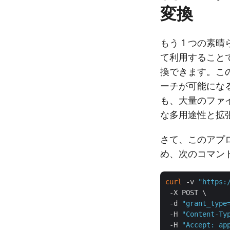
変換
もう 1 つの素晴ら
て利用することで
換できます。こ
ーチが可能になる
も、大量のファ
な多用途性と拡
さて、このアプロ
め、次のコマン
curl
 -v 
"https:
 -X POST \

 -d 
"grant_type
 -H 
"Content-Ty
 -H 
"Accept: ap