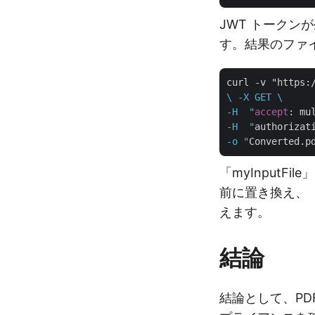
JWT トークンが
す。結果のファ
curl -v "https:
\ -X GET \

-H  "
accept
: mu
-H  "
authorizat
-o "
Converted.p
「myInputF
前に置き換え、「a
えます。
結論
結論として、PD