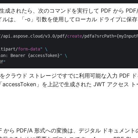
生成されたら、次のコマンドを実行して PDF から PDF
イルは、「-o」引数を使用してローカル ドライブに保
//api.aspose.cloud/v3.0/pdf/
create
/pdfa?srcPath={myInput
ltipart/
form
-
data
" \

ion: Bearer {accessToken}
" \

df
ile」をクラウド ストレージですでに利用可能な入力 PDF
ccessToken」を上記で生成された JWT アクセス
F から PDF/A 形式への変換は、デジタル ドキュメン