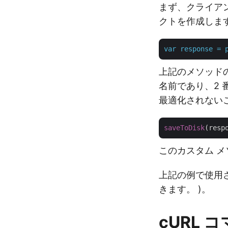
まず、クライアン
クトを作成しま
var
response
=
上記のメソッドの
名前であり、2 
最適化されない
saveToDisk
(resp
このカスタム メ
上記の例で使用さ
きます。 )。
cURL 