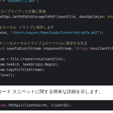
e = 
"Binder1-1.pdf"
;

F/A コンプライアンス文書に変換
pdfApi.GetPdfAInStorageToPdf(inputFile, dontOptimize: 
tr
/A をローカル ドライブに保存します
onse, 
"/Users/nayyer/Downloads/Converted-pdfa.pdf"
);

ンテンツをローカルドライブ上のファイルに保存する方法
oid
 saveToDisk(Stream responseStream, 
String
 resultantFil
eam = File.Create(resultantFile);

eam.Seek(
0
, SeekOrigin.Begin);

am.CopyTo(fileStream);

lose();

コード スニペットに関する簡単な詳細を示します。
 
new