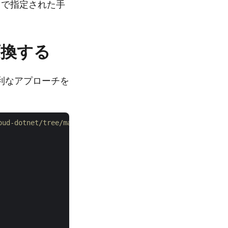
で指定された手
に変換する
便利なアプローチを
loud-dotnet/tree/master/Examples を参照してください。