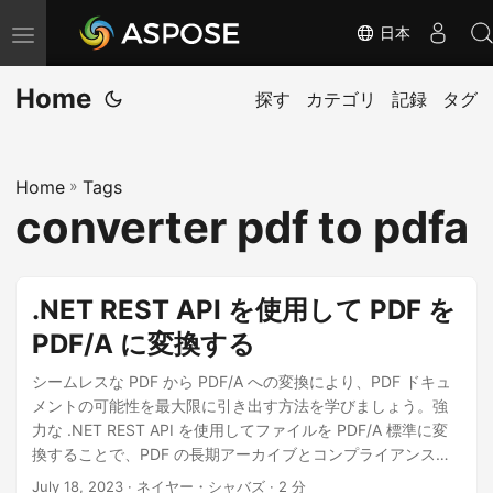
日本
ナ
ビ
Home
ゲ
探す
カテゴリ
記録
タグ
ー
シ
Home
»
Tags
ョ
converter pdf to pdfa
ン
の
切
.NET REST API を使用して PDF を
り
PDF/A に変換する
替
え
シームレスな PDF から PDF/A への変換により、PDF ドキュ
メントの可能性を最大限に引き出す方法を学びましょう。強
力な .NET REST API を使用してファイルを PDF/A 標準に変
換することで、PDF の長期アーカイブとコンプライアンスを
確保します。 Aspose.PDF Cloud SDK for .NET の可能性を最
July 18, 2023
· ネイヤー・シャバズ · 2 分