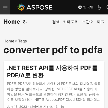
한국인
내
비
Home
게
검색
카테고리
보관소
태그
이
션
Home
»
Tags
전
converter pdf to pdfa
환
.NET REST API를 사용하여 PDF를
PDF/A로 변환
PDF를 PDF/A로 원활하게 변환하여 PDF 문서의 잠재력을 활용
하는 방법을 알아보세요! 강력한 .NET REST API를 사용하여
파일을 PDF/A 표준으로 변환하여 장기간 PDF 보관 및 규정 준
수를 보장합니다. .NET용 Aspose.PDF Cloud SDK의 잠재력을
최대한 발휘하고 PDF 파일을 온라인에서 PDF/A 형식으로 쉽게
July 18, 2023
· 나이에르 샤바즈 · 3 min