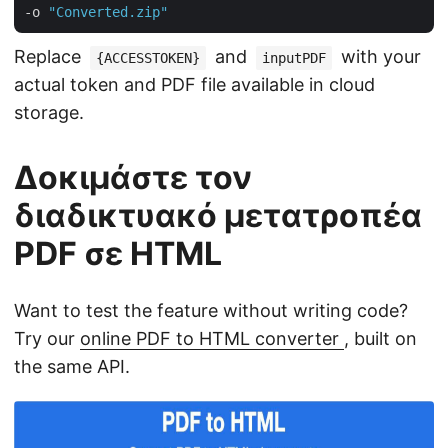
-o 
"Converted.zip"
Replace
and
with your
{ACCESSTOKEN}
inputPDF
actual token and PDF file available in cloud
storage.
Δοκιμάστε τον
διαδικτυακό μετατροπέα
PDF σε HTML
Want to test the feature without writing code?
Try our
online PDF to HTML converter
, built on
the same API.