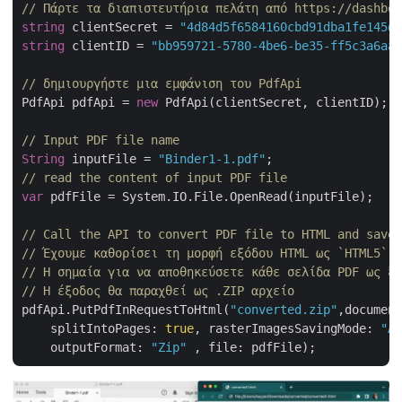
// Πάρτε τα διαπιστευτήρια πελάτη από https://dashboa
string
 clientSecret = 
"4d84d5f6584160cbd91dba1fe145db
string
 clientID = 
"bb959721-5780-4be6-be35-ff5c3a6aa4
// δημιουργήστε μια εμφάνιση του PdfApi
PdfApi pdfApi = 
new
 PdfApi(clientSecret, clientID);

// Input PDF file name
String
 inputFile = 
"Binder1-1.pdf"
// read the content of input PDF file
var
 pdfFile = System.IO.File.OpenRead(inputFile);

// Call the API to convert PDF file to HTML and save 
// Έχουμε καθορίσει τη μορφή εξόδου HTML ως `HTML5` 
// Η σημαία για να αποθηκεύσετε κάθε σελίδα PDF ως ξε
// Η έξοδος θα παραχθεί ως .ZIP αρχείο
pdfApi.PutPdfInRequestToHtml(
"converted.zip"
,document
    splitIntoPages: 
true
, rasterImagesSavingMode: 
"As
    outputFormat: 
"Zip"