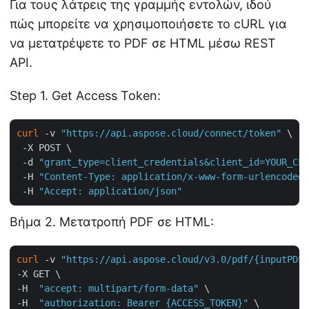
Για τους λάτρεις της γραμμής εντολών, ιδού
πώς μπορείτε να χρησιμοποιήσετε το cURL για
να μετατρέψετε το PDF σε HTML μέσω REST
API.
Step 1. Get Access Token:
curl
 -v 
"https://api.aspose.cloud/connect/token"
 \

 -X POST \

 -d 
"grant_type=client_credentials&client_id=YOUR_CLI
 -H 
"Content-Type: application/x-www-form-urlencoded"
 -H 
"Accept: application/json"
Βήμα 2. Μετατροπή PDF σε HTML:
curl
 -v 
"https://api.aspose.cloud/v3.0/pdf/{inputPDF}
-X GET \

-H  
"accept: multipart/form-data"
 \

-H  
"authorization: Bearer {ACCESS_TOKEN}"
 \
