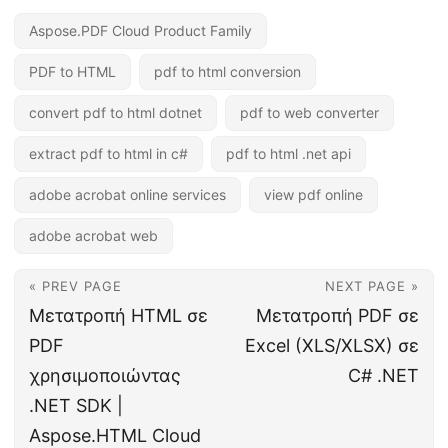
Aspose.PDF Cloud Product Family
PDF to HTML
pdf to html conversion
convert pdf to html dotnet
pdf to web converter
extract pdf to html in c#
pdf to html .net api
adobe acrobat online services
view pdf online
adobe acrobat web
« PREV PAGE
NEXT PAGE »
Μετατροπή HTML σε
Μετατροπή PDF σε
PDF
Excel (XLS/XLSX) σε
χρησιμοποιώντας
C# .NET
.NET SDK |
Aspose.HTML Cloud