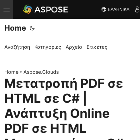
ΕΛΛΗΝΙΚΆ
Ε
ν
Home
α
λ
λ
Αναζήτηση
Κατηγορίες
Αρχείο
Ετικέτες
α
γ
Home
ή
»
Aspose.Clouds
Μετατροπή PDF σε
π
λ
HTML σε C# |
ο
ή
Ανάπτυξη Online
γ
PDF σε HTML
η
σ