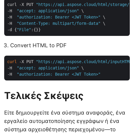
curl -X PUT 
"https://api.aspose.cloud/html/storage/fi
-H  
"accept: application/json"
 \

-H  
"authorization: Bearer <JWT Token>"
 \

-H  
"Content-Type: multipart/form-data"
 \

-d {
"File"
Convert HTML to PDF
curl
 -X PUT 
"https://api.aspose.cloud/html/inputHTML.
-H  
"accept: application/json"
 \

-H  
"authorization: Bearer <JWT Token>"
Τελικές Σκέψεις
Είτε δημιουργείτε ένα σύστημα αναφοράς, ένα
εργαλείο αυτοματοποίησης εγγράφων ή ένα
σύστημα αρχειοθέτησης περιεχομένου—το