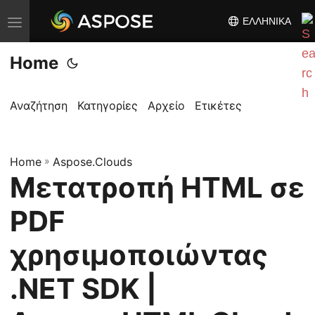
ΕΛΛΗΝΙΚΆ
Ε
ν
Home
α
λ
λ
Αναζήτηση
Κατηγορίες
Αρχείο
Ετικέτες
α
γ
Home
ή
»
Aspose.Clouds
Μετατροπή HTML σε
π
λ
PDF
ο
ή
χρησιμοποιώντας
γ
.NET SDK |
η
σ