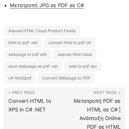
Μετατροπή JPG σε PDF σε C#
Aspose.HTML Cloud Product Family
html to pdf .net
convert html to pdf c#
webpage to pdf sdk
aspose html cloud
save webpage as pdf .net
web to pdf api
c# html2pdf
Convert Webpage to PDF
« PREV PAGE
NEXT PAGE »
Convert HTML to
Μετατροπή PDF σε
XPS in C# .NET
HTML σε C# |
Ανάπτυξη Online
PDF σε HTML