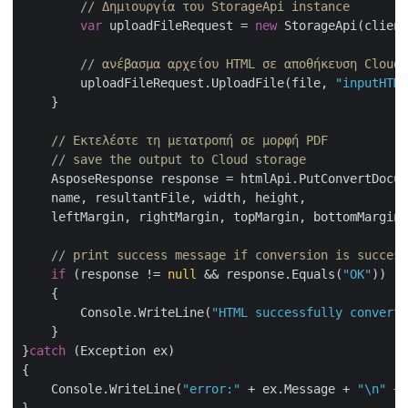
// Δημιουργία του StorageApi instance
var
 uploadFileRequest = 
new
 StorageApi(client
// ανέβασμα αρχείου HTML σε αποθήκευση Cloud
        uploadFileRequest.UploadFile(file, 
"inputHTML
    }

// Εκτελέστε τη μετατροπή σε μορφή PDF
// save the output to Cloud storage
    AsposeResponse response = htmlApi.PutConvertDocum
    name, resultantFile, width, height,

    leftMargin, rightMargin, topMargin, bottomMargin)
// print success message if conversion is success
if
 (response != 
null
 && response.Equals(
"OK"
))

    {

        Console.WriteLine(
"HTML successfully converte
    }

}
catch
 (Exception ex)

{

    Console.WriteLine(
"error:"
 + ex.Message + 
"\n"
 + 