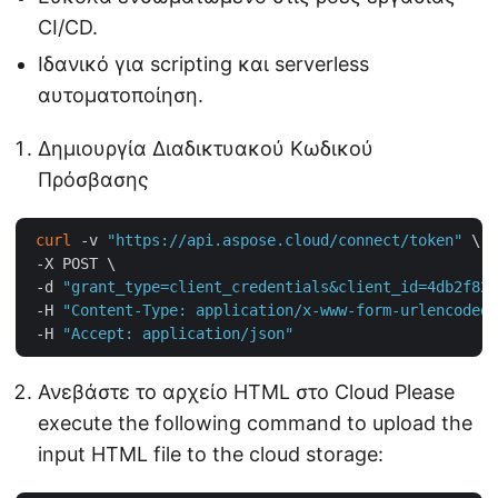
CI/CD.
Ιδανικό για scripting και serverless
αυτοματοποίηση.
Δημιουργία Διαδικτυακού Κωδικού
Πρόσβασης
curl
 -v 
"https://api.aspose.cloud/connect/token"
 \

 -X POST \

 -d 
"grant_type=client_credentials&client_id=4db2f826
 -H 
"Content-Type: application/x-www-form-urlencoded"
 -H 
"Accept: application/json"
Ανεβάστε το αρχείο HTML στο Cloud Please
execute the following command to upload the
input HTML file to the cloud storage: