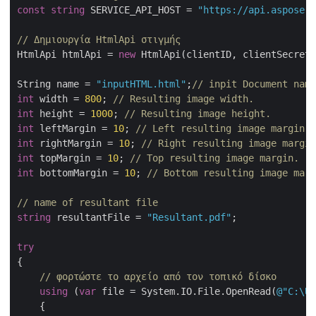
const
string
 SERVICE_API_HOST = 
"https://api.aspose.c
// Δημιουργία HtmlApi στιγμής
HtmlApi htmlApi = 
new
 HtmlApi(clientID, clientSecret,
String name = 
"inputHTML.html"
;
// inpit Document name
int
 width = 
800
; 
// Resulting image width.
int
 height = 
1000
; 
// Resulting image height.
int
 leftMargin = 
10
; 
// Left resulting image margin.
int
 rightMargin = 
10
; 
// Right resulting image margin
int
 topMargin = 
10
; 
// Top resulting image margin.
int
 bottomMargin = 
10
; 
// Bottom resulting image marg
// name of resultant file
string
 resultantFile = 
"Resultant.pdf"
;

try
{

// φορτώστε το αρχείο από τον τοπικό δίσκο
using
 (
var
 file = System.IO.File.OpenRead(
@"C:\Us
    {
