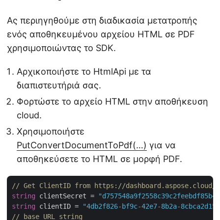
Ας περιηγηθούμε στη διαδικασία μετατροπής
ενός αποθηκευμένου αρχείου HTML σε PDF
χρησιμοποιώντας το SDK.
Αρχικοποιήστε το HtmlApi με τα
διαπιστευτήριά σας.
Φορτώστε το αρχείο HTML στην αποθήκευση
cloud.
Χρησιμοποιήστε
PutConvertDocumentToPdf(…)
για να
αποθηκεύσετε το HTML σε μορφή PDF.
// Get ClientID from https://dashboard.aspose.cloud/
string
 clientSecret = 
"d757548a9f2558c39c2feebdf85b4c
string
 clientID = 
"4db2f826-bf9c-42e7-8b2a-8cbca2d155
// base URL string