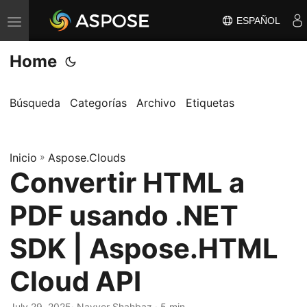
ESPAÑOL
A
l
Home
t
e
r
Búsqueda
Categorías
Archivo
Etiquetas
n
a
Inicio
r
»
Aspose.Clouds
Convertir HTML a
n
a
PDF usando .NET
v
e
SDK | Aspose.HTML
g
Cloud API
a
c
July 29, 2025
· Nayyer Shahbaz · 5 min