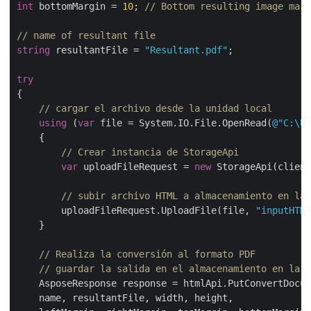
int
 bottomMargin = 
10
; 
// Bottom resulting image marg
// name of resultant file
string
 resultantFile = 
"Resultant.pdf"
;

try
{

// cargar el archivo desde la unidad local
using
 (
var
 file = System.IO.File.OpenRead(
@"C:\Us
    {

// Crear instancia de StorageApi
var
 uploadFileRequest = 
new
 StorageApi(client
// subir archivo HTML a almacenamiento en la 
        uploadFileRequest.UploadFile(file, 
"inputHTML
    }

// Realiza la conversión al formato PDF
// guardar la salida en el almacenamiento en la n
    AsposeResponse response = htmlApi.PutConvertDocum
    name, resultantFile, width, height,
