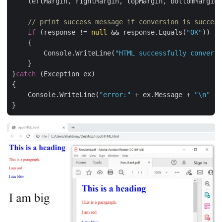
    leftMargin, rightMargin, topMargin, bottomMargin)
// print success message if conversion is success
if
 (response != 
null
 && response.Equals(
"OK"
))

    {

        Console.WriteLine(
"HTML successfully converte
    }

}
catch
 (Exception ex)

{

    Console.WriteLine(
"error:"
 + ex.Message + 
"\n"
 + 