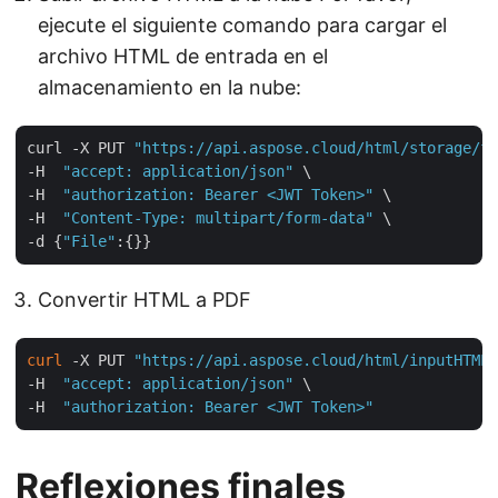
ejecute el siguiente comando para cargar el
archivo HTML de entrada en el
almacenamiento en la nube:
curl -X PUT 
"https://api.aspose.cloud/html/storage/fi
-H  
"accept: application/json"
 \

-H  
"authorization: Bearer <JWT Token>"
 \

-H  
"Content-Type: multipart/form-data"
 \

-d {
"File"
Convertir HTML a PDF
curl
 -X PUT 
"https://api.aspose.cloud/html/inputHTML.
-H  
"accept: application/json"
 \

-H  
"authorization: Bearer <JWT Token>"
Reflexiones finales