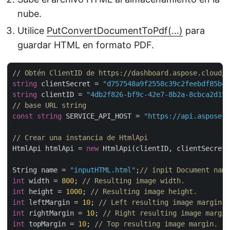
nube.
Utilice
PutConvertDocumentToPdf(…)
para
guardar HTML en formato PDF.
// Obtén ClientID de https://dashboard.aspose.cloud/
string
 clientSecret = 
"d757548a9f2558c39c2feebdf85b4c
string
 clientID = 
"4db2f826-bf9c-42e7-8b2a-8cbca2d155
// base URL string
const
string
 SERVICE_API_HOST = 
"https://api.aspose.c
// Crear una instancia de HtmlApi
HtmlApi htmlApi = 
new
 HtmlApi(clientID, clientSecret,
String name = 
"inputHTML.html"
;
// inpit Document name
int
 width = 
800
; 
// Resulting image width.
int
 height = 
1000
; 
// Resulting image height.
int
 leftMargin = 
10
; 
// Left resulting image margin.
int
 rightMargin = 
10
; 
// Right resulting image margin
int
 topMargin = 
10
; 
// Top resulting image margin.