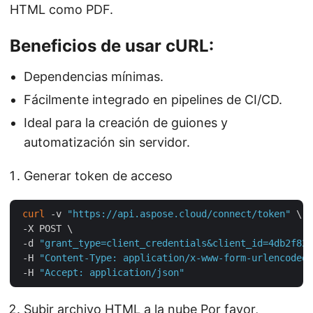
HTML como PDF.
Beneficios de usar cURL:
Dependencias mínimas.
Fácilmente integrado en pipelines de CI/CD.
Ideal para la creación de guiones y
automatización sin servidor.
Generar token de acceso
curl
 -v 
"https://api.aspose.cloud/connect/token"
 \

 -X POST \

 -d 
"grant_type=client_credentials&client_id=4db2f826
 -H 
"Content-Type: application/x-www-form-urlencoded"
 -H 
"Accept: application/json"
Subir archivo HTML a la nube Por favor,