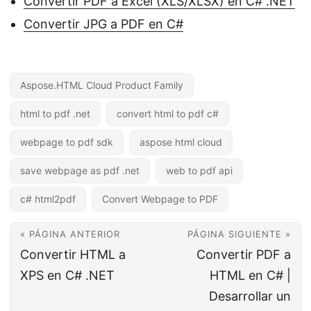
Convertir PDF a Excel (XLS/XLSX) en C# .NET
Convertir JPG a PDF en C#
Aspose.HTML Cloud Product Family
html to pdf .net
convert html to pdf c#
webpage to pdf sdk
aspose html cloud
save webpage as pdf .net
web to pdf api
c# html2pdf
Convert Webpage to PDF
« PÁGINA ANTERIOR
PÁGINA SIGUIENTE »
Convertir HTML a
Convertir PDF a
XPS en C# .NET
HTML en C# |
Desarrollar un