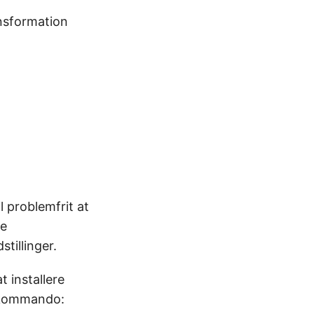
nsformation
l problemfrit at
re
tillinger.
at installere
 kommando: