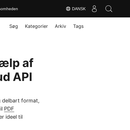
somheden
DANSK
Søg
Kategorier
Arkiv
Tags
ælp af
ud API
 delbart format,
il
PDF
 ideel til