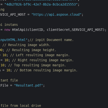
 = 
"4db2f826-bf9c-42e7-8b2a-8cbca2d15553"
ing
RVICE_API_HOST = 
"https://api.aspose.cloud"
;

pi instans
 = 
new
 HtmlApi(clientID, clientSecret,SERVICE_API_HOST);

inputHTML.html"
;
// inpit Document name.
; 
// Resulting image width.
00
; 
// Resulting image height.
= 
10
; 
// Left resulting image margin.
 = 
10
; 
// Right resulting image margin.
 
10
; 
// Top resulting image margin.
n = 
10
; 
// Bottom resulting image margin.
ltant file
tFile = 
"Resultant.pdf"
;

 file from local drive