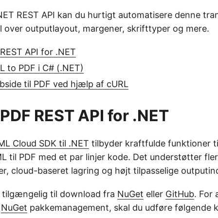
NET REST API kan du hurtigt automatisere denne tra
l over outputlayout, margener, skrifttyper og mere.
 REST API for .NET
 to PDF i C# (.NET)
side til PDF ved hjælp af cURL
 PDF REST API for .NET
L Cloud SDK til .NET
tilbyder kraftfulde funktioner ti
til PDF med et par linjer kode. Det understøtter fle
r, cloud-baseret lagring og højt tilpasselige outputinds
 tilgængelig til download fra
NuGet
eller
GitHub
. For 
m
NuGet
pakkemanagement, skal du udføre følgende