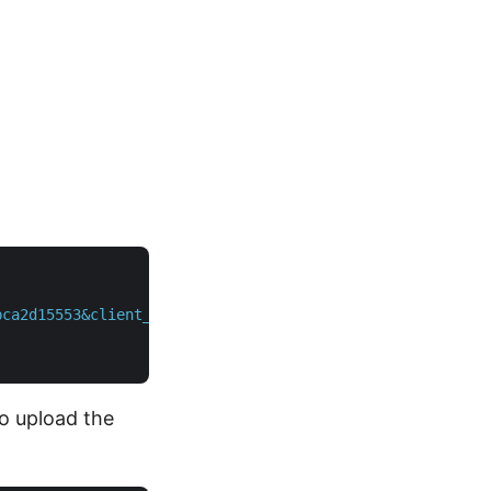
bca2d15553&client_secret=d757548a9f2558c39c2feebdf85b4c4
o upload the