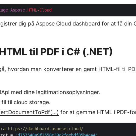
kage
Aspose
.HTML-Cloud
gistrer dig på
Aspose Cloud dashboard
for at få din 
HTML til PDF i C# (.NET)
, hvordan man konverterer en gemt HTML-fil til PD
mlApi med dine legitimationsoplysninger.
il til cloud storage.
vertDocumentToPdf(…)
for at gemme HTML i PDF-fo
fra https://dashboard.aspose.cloud/
cret = 
"d757548a9f2558c39c2feebdf85b4c44"