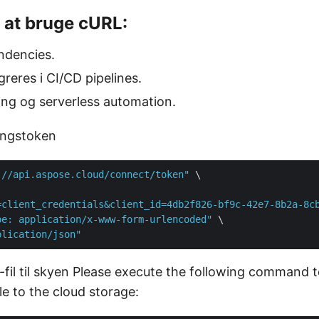
 at bruge cURL:
ndencies.
greres i CI/CD pipelines.
pting og serverless automation.
angstoken
://api.aspose.cloud/connect/token"
 \

=client_credentials&client_id=4db2f826-bf9c-42e7-8b2a-8c
pe: application/x-www-form-urlencoded"
 \

plication/json"
il til skyen Please execute the following command t
le to the cloud storage: