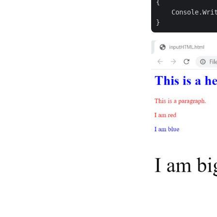
{

    Console.Wri