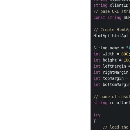
string
 clientID
// base URL str
const
string
 SE
// Create HtmlA
HtmlApi htmlApi
String name = 
"
int
 width = 
800
int
 height = 
10
int
 leftMargin 
int
 rightMargin
int
 topMargin =
int
 bottomMargi
// name of resu
string
 resultan
try
{

// load the