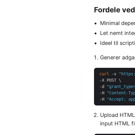
Fordele ved
Minimal depe
Let nemt inte
Ideel til scri
Generer adg
curl
 -v 
"https
 -X POST \

 -d 
"grant_type
 -H 
"Content-Ty
 -H 
"Accept: ap
Upload HTML-f
input HTML fi