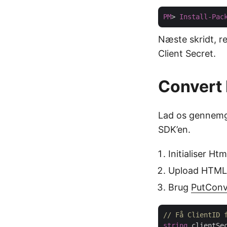
PM
> 
Install-Pac
Næste skridt, re
Client Secret.
Convert 
Lad os gennemgå
SDK’en.
Initialiser Ht
Upload HTML f
Brug
PutCon
// Få ClientID 
string
 clientSe