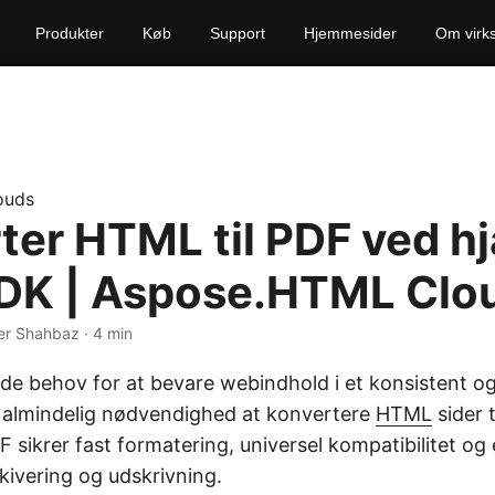
Produkter
Køb
Support
Hjemmesider
Om virk
ouds
ter HTML til PDF ved hj
DK | Aspose.HTML Clo
er Shahbaz · 4 min
e behov for at bevare webindhold i et konsistent og
n almindelig nødvendighed at konvertere
HTML
sider t
sikrer fast formatering, universel kompatibilitet og er
kivering og udskrivning.