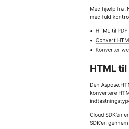
Med hjælp fra .
med fuld kontro
HTML til PDF
Convert HTML
Konverter web
HTML til
Den
Aspose.HTM
konvertere HTML 
indtastningstype
Cloud SDK’en er
SDK’en genne