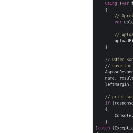
using
 (
var
 
    {

// Opre
var
 upl
// uplo
        uploadF
    }

// Udfør ko
// save the
    AsposeRespon
    name, result
    leftMargin, 
// print su
if
 (respons
    {

        Console
    }

}
catch
 (Exceptio