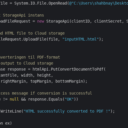
file = System.IO.File.OpenRead(
@"C:\Users\shahbnay\Deskt
t StorageApi instans
oadFileRequest = 
new
 StorageApi(clientID, clientSecret, S
ad HTML file to Cloud storage
ileRequest.UploadFile(file, 
"inputHTML.html"
);

nverteringen til PDF-format
 output to Cloud storage
se response = htmlApi.PutConvertDocumentToPdf(

antFile, width, height,

rightMargin, topMargin, bottomMargin);

ccess message if conversion is successful
e != 
null
 && response.Equals(
"OK"
))

.WriteLine(
"HTML successfully converted to PDF !"
);

n ex)
