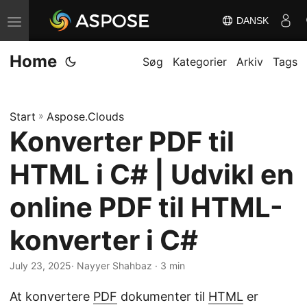
DANSK
S
k
Home
i
Søg
Kategorier
Arkiv
Tags
f
t
Start
»
Aspose.Clouds
n
Konverter PDF til
a
v
HTML i C# | Udvikl en
i
g
online PDF til HTML-
a
konverter i C#
t
i
July 23, 2025
· Nayyer Shahbaz · 3 min
o
n
At konvertere
PDF
dokumenter til
HTML
er