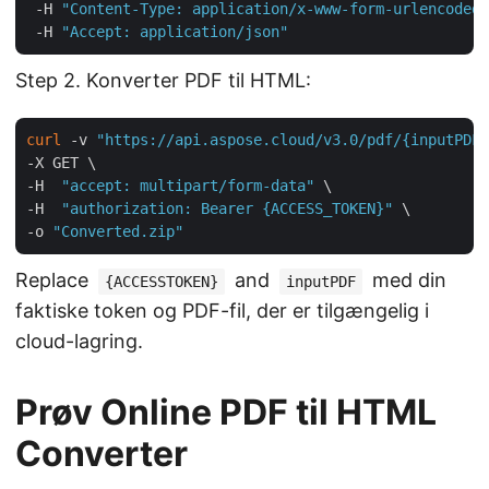
 -H 
"Content-Type: application/x-www-form-urlencoded"
 -H 
"Accept: application/json"
Step 2. Konverter PDF til HTML:
curl
 -v 
"https://api.aspose.cloud/v3.0/pdf/{inputPDF}
-X GET \

-H  
"accept: multipart/form-data"
 \

-H  
"authorization: Bearer {ACCESS_TOKEN}"
 \

-o 
"Converted.zip"
Replace
and
med din
{ACCESSTOKEN}
inputPDF
faktiske token og PDF-fil, der er tilgængelig i
cloud-lagring.
Prøv Online PDF til HTML
Converter