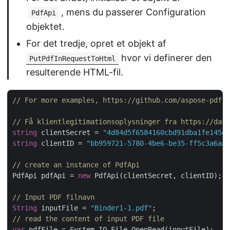
, mens du passerer Configuration
PdfApi
objektet.
For det tredje, opret et objekt af
hvor vi definerer den
PutPdfInRequestToHtml
resulterende HTML-fil.
// For more examples, https://github.com/aspose-pdf-c
// Få klientlegitimationsoplysninger fra https://dash
string
 clientSecret = 
"4d84d5f6584160cbd91dba1fe145db
string
 clientID = 
"bb959721-5780-4be6-be35-ff5c3a6aa4
// create an instance of PdfApi
PdfApi pdfApi = 
new
 PdfApi(clientSecret, clientID);

// Input PDF filnavn
String
 inputFile = 
"Binder1-1.pdf"
// read the content of input PDF file
var
 pdfFile = System.IO.File.OpenRead(inputFile);
