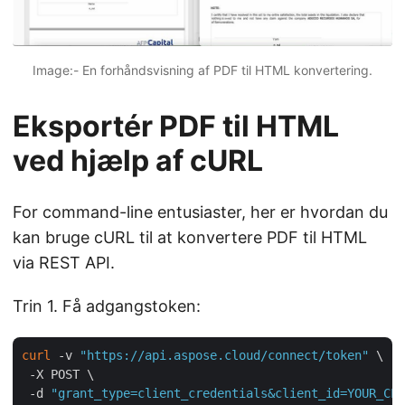
Image:- En forhåndsvisning af PDF til HTML konvertering.
Eksportér PDF til HTML
ved hjælp af cURL
For command-line entusiaster, her er hvordan du
kan bruge cURL til at konvertere PDF til HTML
via REST API.
Trin 1. Få adgangstoken:
curl
 -v 
"https://api.aspose.cloud/connect/token"
 \

 -X POST \

 -d 
"grant_type=client_credentials&client_id=YOUR_CLI