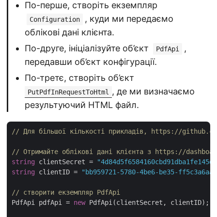
По-перше, створіть екземпляр
, куди ми передаємо
Configuration
облікові дані клієнта.
По-друге, ініціалізуйте об’єкт
,
PdfApi
передавши об’єкт конфігурації.
По-третє, створіть об’єкт
, де ми визначаємо
PutPdfInRequestToHtml
результуючий HTML файл.
// Для більшої кількості прикладів, https://github.co
// Отримайте облікові дані клієнта з https://dashboar
string
 clientSecret = 
"4d84d5f6584160cbd91dba1fe145db
string
 clientID = 
"bb959721-5780-4be6-be35-ff5c3a6aa4
// створити екземпляр PdfApi
PdfApi pdfApi = 
new
 PdfApi(clientSecret, clientID);
