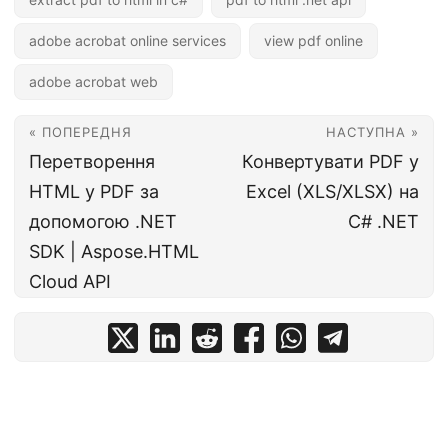
adobe acrobat online services
view pdf online
adobe acrobat web
« ПОПЕРЕДНЯ
НАСТУПНА »
Перетворення
Конвертувати PDF у
HTML у PDF за
Excel (XLS/XLSX) на
допомогою .NET
C# .NET
SDK | Aspose.HTML
Cloud API