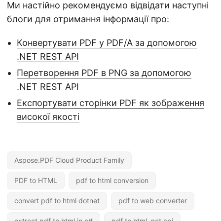
Ми настійно рекомендуємо відвідати наступні
блоги для отримання інформації про:
Конвертувати PDF у PDF/A за допомогою
.NET REST API
Перетворення PDF в PNG за допомогою
.NET REST API
Експортувати сторінки PDF як зображення
високої якості
Aspose.PDF Cloud Product Family
PDF to HTML
pdf to html conversion
convert pdf to html dotnet
pdf to web converter
extract pdf to html in c#
pdf to html .net api