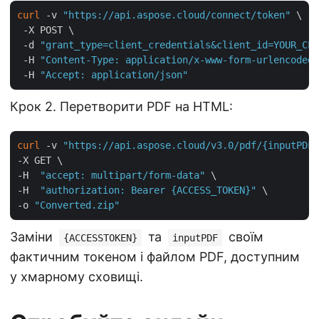
curl
 -v 
"https://api.aspose.cloud/connect/token"
 \

 -X POST \

 -d 
"grant_type=client_credentials&client_id=YOUR_CLI
 -H 
"Content-Type: application/x-www-form-urlencoded"
 -H 
"Accept: application/json"
Крок 2. Перетворити PDF на HTML:
curl
 -v 
"https://api.aspose.cloud/v3.0/pdf/{inputPDF}
-X GET \

-H  
"accept: multipart/form-data"
 \

-H  
"authorization: Bearer {ACCESS_TOKEN}"
 \

-o 
"Converted.zip"
Заміни
та
своїм
{ACCESSTOKEN}
inputPDF
фактичним токеном і файлом PDF, доступним
у хмарному сховищі.