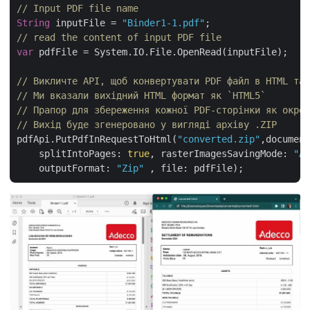
// Input PDF file name
String
 inputFile = 
"Binder1-1.pdf"
// read the content of input PDF file
var
 pdfFile = System.IO.File.OpenRead(inputFile);

// Викличте API, щоб конвертувати PDF файл в HTML та 
// Ми вказали вихідний HTML формат як `HTML5` 
// Прапор для збереження кожної PDF-сторінки як окрем
// Вихід буде згенеровано у вигляді архіву .ZIP
pdfApi.PutPdfInRequestToHtml(
"converted.zip"
,document
    splitIntoPages: 
true
, rasterImagesSavingMode: 
"As
    outputFormat: 
"Zip"