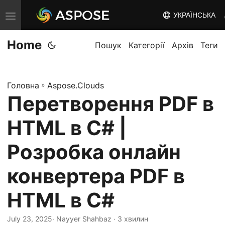
УКРАЇНСЬКА
T
o
Home
g
Пошук
Категорії
Архів
Теги
g
l
Головна
»
Aspose.Clouds
e
Перетворення PDF в
n
a
HTML в C# |
v
i
Розробка онлайн
g
конвертера PDF в
a
t
HTML в C#
i
o
July 23, 2025
· Nayyer Shahbaz · 3 хвилин