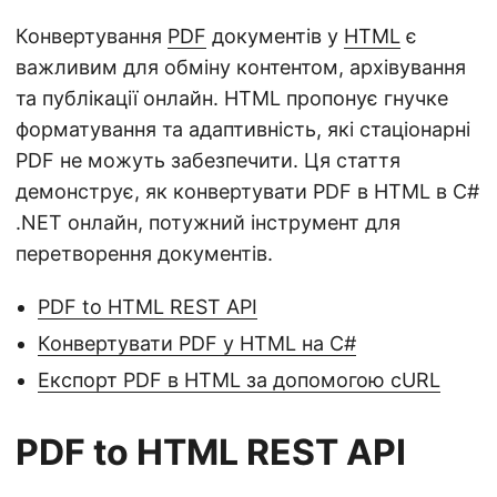
n
Конвертування
PDF
документів у
HTML
є
важливим для обміну контентом, архівування
та публікації онлайн. HTML пропонує гнучке
форматування та адаптивність, які стаціонарні
PDF не можуть забезпечити. Ця стаття
демонструє, як конвертувати PDF в HTML в C#
.NET онлайн, потужний інструмент для
перетворення документів.
PDF to HTML REST API
Конвертувати PDF у HTML на C#
Експорт PDF в HTML за допомогою cURL
PDF to HTML REST API