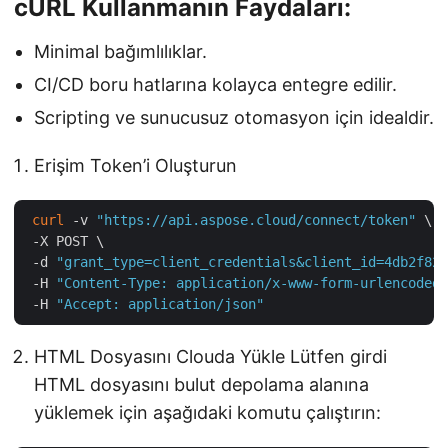
cURL Kullanmanın Faydaları:
Minimal bağımlılıklar.
CI/CD boru hatlarına kolayca entegre edilir.
Scripting ve sunucusuz otomasyon için idealdir.
Erişim Token’i Oluşturun
curl
 -v 
"https://api.aspose.cloud/connect/token"
 \

 -X POST \

 -d 
"grant_type=client_credentials&client_id=4db2f826
 -H 
"Content-Type: application/x-www-form-urlencoded"
 -H 
"Accept: application/json"
HTML Dosyasını Clouda Yükle Lütfen girdi
HTML dosyasını bulut depolama alanına
yüklemek için aşağıdaki komutu çalıştırın: