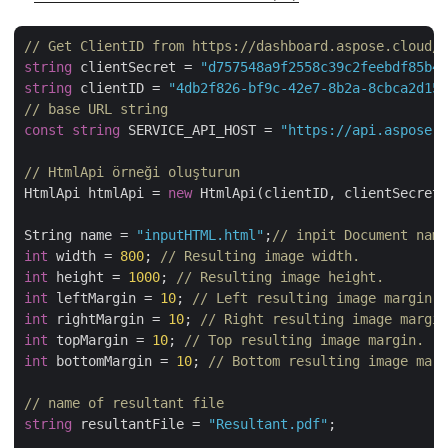
// Get ClientID from https://dashboard.aspose.cloud/
string
 clientSecret = 
"d757548a9f2558c39c2feebdf85b4c
string
 clientID = 
"4db2f826-bf9c-42e7-8b2a-8cbca2d155
// base URL string
const
string
 SERVICE_API_HOST = 
"https://api.aspose.c
// HtmlApi örneği oluşturun
HtmlApi htmlApi = 
new
 HtmlApi(clientID, clientSecret,
String name = 
"inputHTML.html"
;
// inpit Document name
int
 width = 
800
; 
// Resulting image width.
int
 height = 
1000
; 
// Resulting image height.
int
 leftMargin = 
10
; 
// Left resulting image margin.
int
 rightMargin = 
10
; 
// Right resulting image margin
int
 topMargin = 
10
; 
// Top resulting image margin.
int
 bottomMargin = 
10
; 
// Bottom resulting image marg
// name of resultant file
string
 resultantFile = 
"Resultant.pdf"
;
