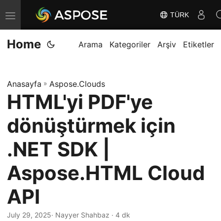
TÜRK
G
e
Home
z
Arama
Kategoriler
Arşiv
Etiketler
i
n
Anasayfa
»
Aspose.Clouds
m
HTML'yi PDF'ye
e
y
dönüştürmek için
i
D
.NET SDK |
e
Aspose.HTML Cloud
ğ
i
API
ş
t
July 29, 2025
· Nayyer Shahbaz · 4 dk