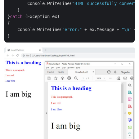
        Console.WriteLine(
"HTML successfully converte
    }

}
catch
 (Exception ex)

{

    Console.WriteLine(
"error:"
 + ex.Message + 
"\n"
 + 