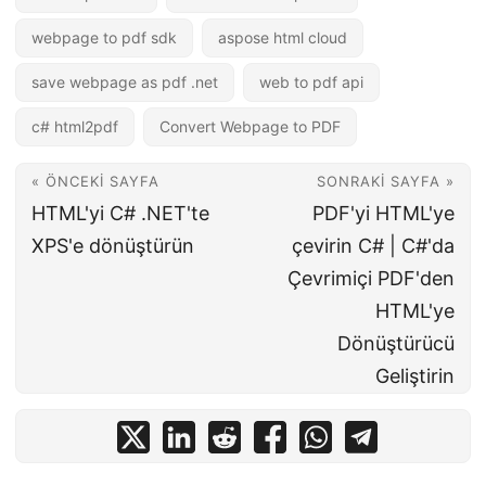
webpage to pdf sdk
aspose html cloud
save webpage as pdf .net
web to pdf api
c# html2pdf
Convert Webpage to PDF
« ÖNCEKI SAYFA
SONRAKI SAYFA »
HTML'yi C# .NET'te
PDF'yi HTML'ye
XPS'e dönüştürün
çevirin C# | C#'da
Çevrimiçi PDF'den
HTML'ye
Dönüştürücü
Geliştirin