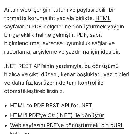
i
Artan web içeriğini tutarlı ve paylaşılabilir bir
r
formatta koruma ihtiyacıyla birlikte,
HTML
sayfalarını
PDF
belgelerine dönüştürmek yaygın
bir gereklilik haline gelmiştir. PDF, sabit
biçimlendirme, evrensel uyumluluk sağlar ve
raporlama, arşivleme ve yazdırma için idealdir.
.NET REST API’sinin yardımıyla, bu dönüşümü
hızlıca ve çıktı düzeni, kenar boşlukları, yazı tipleri
ve daha fazlası üzerinde tam kontrol ile
otomatikleştirebilirsiniz.
HTML to PDF REST API for .NET
HTML’i PDF’ye C# (.NET) ile dönüştür
Web sayfasını PDF’ye dönüştürmek için cURL
kullanın