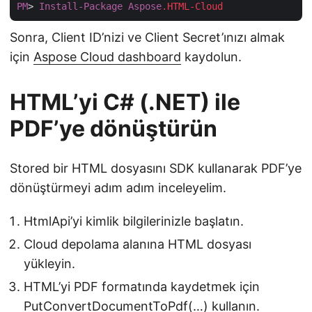
PM
> 
Install-Package
Aspose
.HTML-Cloud
Sonra, Client ID’nizi ve Client Secret’ınızı almak
için
Aspose Cloud dashboard
kaydolun.
HTML’yi C# (.NET) ile
PDF’ye dönüştürün
Stored bir HTML dosyasını SDK kullanarak PDF’ye
dönüştürmeyi adım adım inceleyelim.
HtmlApi’yi kimlik bilgilerinizle başlatın.
Cloud depolama alanına HTML dosyası
yükleyin.
HTML’yi PDF formatında kaydetmek için
PutConvertDocumentToPdf(…)
kullanın.