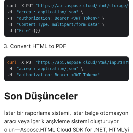
curl -X PUT 
"https://api.aspose.cloud/html/storage/fi
-H  
"accept: application/json"
 \

-H  
"authorization: Bearer <JWT Token>"
 \

-H  
"Content-Type: multipart/form-data"
 \

-d {
"File"
Convert HTML to PDF
curl
 -X PUT 
"https://api.aspose.cloud/html/inputHTML.
-H  
"accept: application/json"
 \

-H  
"authorization: Bearer <JWT Token>"
Son Düşünceler
İster bir raporlama sistemi, ister belge otomasyon
aracı veya içerik arşivleme sistemi oluşturuyor
olun—Aspose.HTML Cloud SDK for .NET, HTML’yi