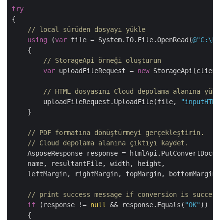
try
{

// local sürüden dosyayı yükle
using
 (
var
 file = System.IO.File.OpenRead(
@"C:\Us
    {

// StorageApi örneği oluşturun
var
 uploadFileRequest = 
new
 StorageApi(client
// HTML dosyasını Cloud depolama alanına yükl
        uploadFileRequest.UploadFile(file, 
"inputHTML
    }

// PDF formatına dönüştürmeyi gerçekleştirin.
// Cloud depolama alanına çıktıyı kaydet.
    AsposeResponse response = htmlApi.PutConvertDocum
    name, resultantFile, width, height,

    leftMargin, rightMargin, topMargin, bottomMargin)
// print success message if conversion is success
if
 (response != 
null
 && response.Equals(
"OK"
))

    {
