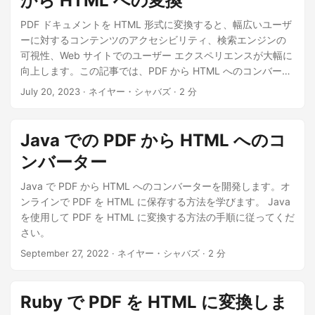
から HTML への変換
PDF ドキュメントを HTML 形式に変換すると、幅広いユーザ
ーに対するコンテンツのアクセシビリティ、検索エンジンの
可視性、Web サイトでのユーザー エクスペリエンスが大幅に
向上します。この記事では、PDF から HTML へのコンバータ
ーをオンラインで効率的に開発し、.NET REST API を使用し
July 20, 2023
· ネイヤー・シャバズ · 2 分
て PDF を HTML に埋め込む方法を検討します。 PDF を
HTML で表示し、Web サイトのコンテンツを最適化して最大
限の効果を得る方法について必要な詳細をすべて学びます。
Java での PDF から HTML へのコ
PDF コンテンツをよりダイナミックで視聴者にとって魅力的
ンバーター
なものにしてみましょう。
Java で PDF から HTML へのコンバーターを開発します。オ
ンラインで PDF を HTML に保存する方法を学びます。 Java
を使用して PDF を HTML に変換する方法の手順に従ってくだ
さい。
September 27, 2022
· ネイヤー・シャバズ · 2 分
Ruby で PDF を HTML に変換しま