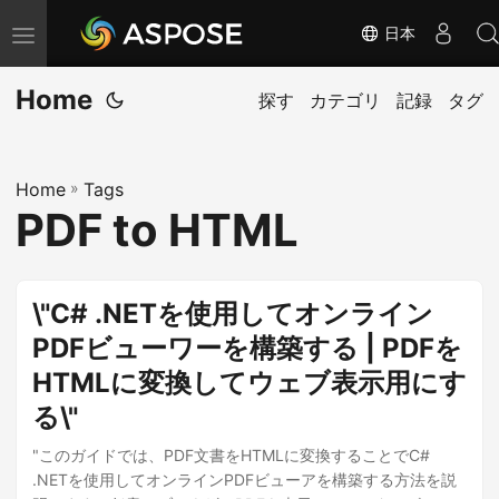
日本
ナ
ビ
Home
ゲ
探す
カテゴリ
記録
タグ
ー
シ
Home
»
Tags
ョ
PDF to HTML
ン
の
切
\"C# .NETを使用してオンライン
り
PDFビューワーを構築する | PDFを
替
HTMLに変換してウェブ表示用にす
え
る\"
"このガイドでは、PDF文書をHTMLに変換することでC#
.NETを使用してオンラインPDFビューアを構築する方法を説