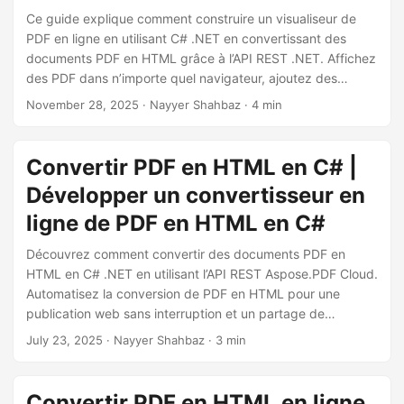
a
Ce guide explique comment construire un visualiseur de
t
PDF en ligne en utilisant C# .NET en convertissant des
i
documents PDF en HTML grâce à l’API REST .NET. Affichez
des PDF dans n’importe quel navigateur, ajoutez des
o
contrôles de visualisation personnalisés et intégrez des
n
November 28, 2025
· Nayyer Shahbaz · 4 min
pages rendues en HTML dans votre propre application
web.
Convertir PDF en HTML en C# |
Développer un convertisseur en
ligne de PDF en HTML en C#
Découvrez comment convertir des documents PDF en
HTML en C# .NET en utilisant l’API REST Aspose.PDF Cloud.
Automatisez la conversion de PDF en HTML pour une
publication web sans interruption et un partage de
contenu.
July 23, 2025
· Nayyer Shahbaz · 3 min
Convertir PDF en HTML en ligne