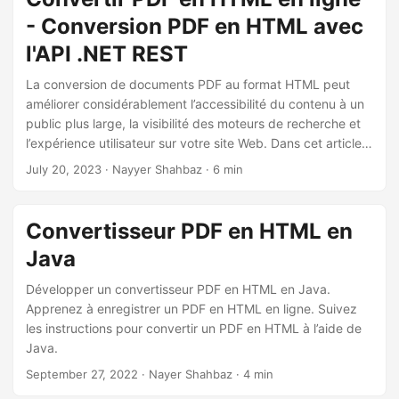
- Conversion PDF en HTML avec
l'API .NET REST
La conversion de documents PDF au format HTML peut
améliorer considérablement l’accessibilité du contenu à un
public plus large, la visibilité des moteurs de recherche et
l’expérience utilisateur sur votre site Web. Dans cet article,
nous explorerons comment développer efficacement un
July 20, 2023
· Nayyer Shahbaz · 6 min
convertisseur PDF en HTML en ligne et intégrer un PDF en
HTML à l’aide de l’API .NET REST. Apprenez tous les détails
nécessaires sur la façon d’afficher un PDF en HTML et
Convertisseur PDF en HTML en
d’optimiser le contenu de votre site Web pour un impact
Java
maximal. Plongeons-nous et rendons votre contenu PDF
plus dynamique et attrayant pour votre public.
Développer un convertisseur PDF en HTML en Java.
Apprenez à enregistrer un PDF en HTML en ligne. Suivez
les instructions pour convertir un PDF en HTML à l’aide de
Java.
September 27, 2022
· Nayer Shahbaz · 4 min