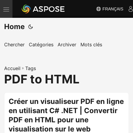
FRANÇAIS
B
a
Home
s
c
u
Chercher
Catégories
Archiver
Mots clés
l
e
Accueil
r
»
Tags
PDF to HTML
l
a
n
Créer un visualiseur PDF en ligne
a
en utilisant C# .NET | Convertir
v
i
PDF en HTML pour une
g
visualisation sur le web