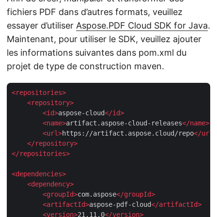
fichiers PDF dans d’autres formats, veuillez
essayer d’utiliser
Aspose.PDF Cloud SDK for Java
.
Maintenant, pour utiliser le SDK, veuillez ajouter
les informations suivantes dans pom.xml du
projet de type de construction maven.
<
repositories
>
<
repository
>
<
id
>
aspose-cloud
</
id
>
<
name
>
artifact.aspose-cloud-releases
</
name
>
<
url
>
https://artifact.aspose.cloud/repo
</
url
>
</
repository
>
</
repositories
>
<
dependencies
>
<
dependency
>
<
groupId
>
com.aspose
</
groupId
>
<
artifactId
>
aspose-pdf-cloud
</
artifactId
>
<
version
>
21.11.0
</
version
>