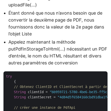
uploadFile(…)
Étant donné que nous n’avons besoin que de
convertir la deuxième page de PDF, nous
fournissons donc la valeur de la 2e page dans
l’objet Liste
Appelez maintenant la méthode
putPdfInStorageToHtml(…) nécessitant un PDF
d’entrée, le nom du HTML résultant et divers
autres paramètres de conversion
try
    {

// Obtenez ClientID et ClientSecret à partir de h
String
 clientId = 
"bb959721-5780-4be6-be35-ff5c3a
String
 clientSecret = 
"4d84d5f6584160cbd91dba1fe1
// créer une instance de PdfApi