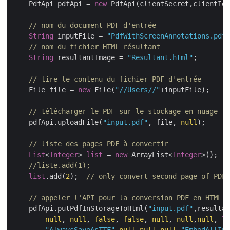
    PdfApi pdfApi = 
new
 PdfApi(clientSecret,clientId)
// nom du document PDF d'entrée 
String
 inputFile = 
"PdfWithScreenAnnotations.pdf"
// nom du fichier HTML résultant
String
 resultantImage = 
"Resultant.html"
;

// lire le contenu du fichier PDF d'entrée
    File file = 
new
 File(
"//Users//"
+inputFile);

// télécharger le PDF sur le stockage en nuage
    pdfApi.uploadFile(
"input.pdf"
, file, 
null
);

// liste des pages PDF à convertir
List
<
Integer
> 
list
 = 
new
 ArrayList<
Integer
>();

//liste.add(1);
list
.add(
2
);  
// only convert second page of PDF
// appeler l'API pour la conversion PDF en HTML
    pdfApi.putPdfInStorageToHtml(
"input.pdf"
,resultan
null
, 
null
, 
false
, 
false
, 
null
, 
null
,
null
, 
li
"AlwaysSaveAsTTF"
,
null
,
null
,
null
,
"EmbedAllInt