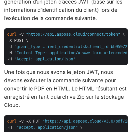
génération d’un jeton d’accès JWT (basé sur les
informations d’identification du client) lors de
l’exécution de la commande suivante.
curl
 -v 
"https://api.aspose.cloud/connect/token"
 \

-X POST \

-d 
"grant_type=client_credentials&client_id=bb959721-
-H 
"Content-Type: application/x-www-form-urlencoded"
 
-H 
"Accept: application/json"
Une fois que nous avons le jeton JWT, nous
devons exécuter la commande suivante pour
convertir le PDF en HTML. Le HTML résultant est
enregistré en tant qu’archive Zip sur le stockage
Cloud.
curl
 -v -X PUT 
"https://api.aspose.cloud/v3.0/pdf/inp
-H  
"accept: application/json"
 \
