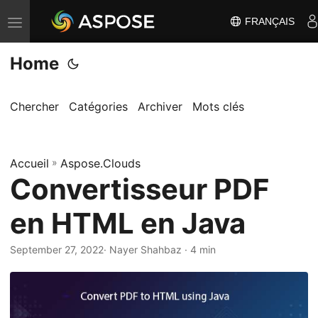
FRANÇAIS
B
a
Home
s
c
u
Chercher
Catégories
Archiver
Mots clés
l
e
Accueil
r
»
Aspose.Clouds
Convertisseur PDF
l
a
en HTML en Java
n
a
September 27, 2022
· Nayer Shahbaz · 4 min
v
i
g