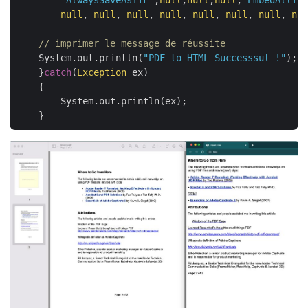
null
, 
null
, 
null
, 
null
, 
null
, 
null
, 
null
, 
nul
// imprimer le message de réussite
    System.out.println(
"PDF to HTML Successsul !"
);

    }
catch
(
Exception
 ex)

    {

	System.out.println(ex);
