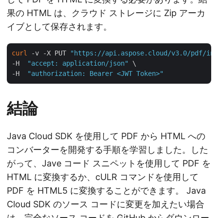
果の HTML は、クラウド ストレージに Zip アーカ
イブとして保存されます。
curl
 -v -X PUT 
"https://api.aspose.cloud/v3.0/pdf/inp
-H  
"accept: application/json"
 \

-H  
"authorization: Bearer <JWT Token>"
結論
Java Cloud SDK を使用して PDF から HTML への
コンバーターを開発する手順を学習しました。した
がって、Jave コード スニペットを使用して PDF を
HTML に変換するか、cULR コマンドを使用して
PDF を HTML5 に変換することができます。 Java
Cloud SDK のソース コードに変更を加えたい場合
は、完全なソース コードを
GitHub
からダウンロー