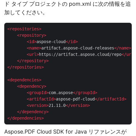
ド タイプ プロジェクトの pom.xml に次の情報を追
加してください。
<
repositories
>
<
repository
>
<
id
>
aspose-cloud
</
id
>
<
name
>
artifact.aspose-cloud-releases
</
name
>
<
url
>
https://artifact.aspose.cloud/repo
</
url
>
</
repository
>
</
repositories
>
<
dependencies
>
<
dependency
>
<
groupId
>
com.aspose
</
groupId
>
<
artifactId
>
aspose-pdf-cloud
</
artifactId
>
<
version
>
21.11.0
</
version
>
</
dependency
>
</
dependencies
>
Aspose.PDF Cloud SDK for Java リファレンスが