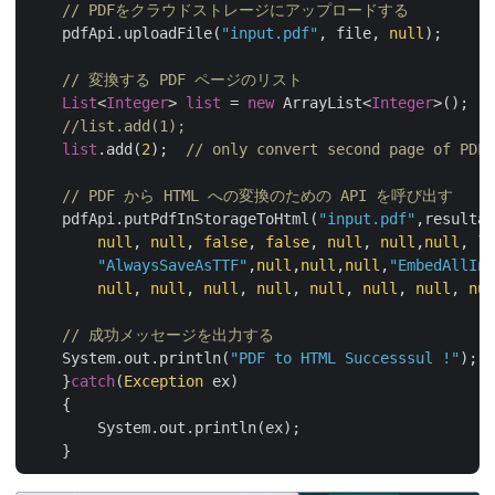
// PDFをクラウドストレージにアップロードする
    pdfApi.uploadFile(
"input.pdf"
, file, 
null
);

// 変換する PDF ページのリスト
List
<
Integer
> 
list
 = 
new
 ArrayList<
Integer
>();

//list.add(1);
list
.add(
2
);  
// only convert second page of PDF
// PDF から HTML への変換のための API を呼び出す
    pdfApi.putPdfInStorageToHtml(
"input.pdf"
,resultan
null
, 
null
, 
false
, 
false
, 
null
, 
null
,
null
, 
li
"AlwaysSaveAsTTF"
,
null
,
null
,
null
,
"EmbedAllInt
null
, 
null
, 
null
, 
null
, 
null
, 
null
, 
null
, 
nul
// 成功メッセージを出力する
    System.out.println(
"PDF to HTML Successsul !"
);

    }
catch
(
Exception
 ex)

    {

	System.out.println(ex);
