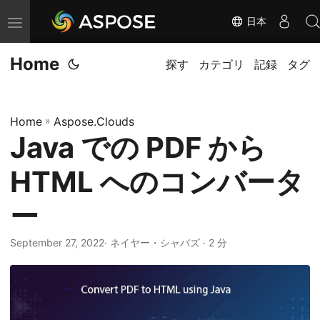
日本
ナ
ビ
Home
ゲ
探す
カテゴリ
記録
タグ
ー
シ
Home
»
Aspose.Clouds
ョ
Java での PDF から
ン
の
HTML へのコンバータ
切
り
ー
替
September 27, 2022
· ネイヤー・シャバズ · 2 分
え