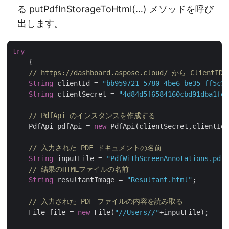
る putPdfInStorageToHtml(…) メソッドを呼び
出します。
try
    {

// https://dashboard.aspose.cloud/ から Client
String
 clientId = 
"bb959721-5780-4be6-be35-ff5c3a
String
 clientSecret = 
"4d84d5f6584160cbd91dba1fe1
// PdfApi のインスタンスを作成する
    PdfApi pdfApi = 
new
 PdfApi(clientSecret,clientId)
// 入力された PDF ドキュメントの名前 
String
 inputFile = 
"PdfWithScreenAnnotations.pdf"
// 結果のHTMLファイルの名前
String
 resultantImage = 
"Resultant.html"
;

// 入力された PDF ファイルの内容を読み取る
    File file = 
new
 File(
"//Users//"
+inputFile);
