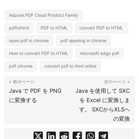
Aspose.PDF Cloud Product Family
pdftohtml
PDF to HTML
convert PDF to HTML
open pdf in chrome
pdf opening in chrome
How to convert PDF to HTML
microsoft edge pdf
pdf chrome
convert pdf to html online
« 前のページ
次のページ »
Java で PDF を PNG
Java を使用して SXC
に変換する
を Excel に変換しま
す。 SXCからXLSへ
の変換