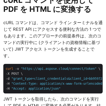
cURL コマンドを使用して
PDF を HTML に変換する
cURL コマンドは、コマンド ライン ターミナルを通
じて REST API にアクセスする便利な方法の 1 つで
もあります。このアプローチの前提条件は、次のコ
マンドの実行中に (クライアントの資格情報に基づ
いて) JWT アクセス トークンを生成することで
す。
curl
 -v 
"https://api.aspose.cloud/connect/token"
 \

-X POST \

-d 
"grant_type=client_credentials&client_id=bb959721-
-H 
"Content-Type: application/x-www-form-urlencoded"
 
-H 
"Accept: application/json"
JWT トークンを取得したら、次のコマンドを実行
して PDF を HTML に変換する必要があります。結