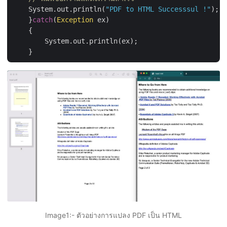
    System.out.println(
"PDF to HTML Successsul !"
);

    }
catch
(
Exception
 ex)

    {

	System.out.println(ex);

Image1:- ตัวอย่างการแปลง PDF เป็น HTML