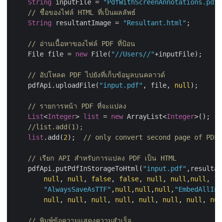
String
 inputFile = 
"PdfWithScreenAnnotations.pdf"
// ชื่อของไฟล์ HTML ที่เป็นผลลัพธ์
String
 resultantImage = 
"Resultant.html"
;

// อ่านเนื้อหาของไฟล์ PDF ที่ป้อน
    File file = 
new
 File(
"//Users//"
+inputFile);

// อัปโหลด PDF ไปยังที่เก็บข้อมูลบนคลาวด์
    pdfApi.uploadFile(
"input.pdf"
, file, 
null
);

// รายการหน้า PDF ที่จะแปลง
List
<
Integer
> 
list
 = 
new
 ArrayList<
Integer
>();

//list.add(1);
list
.add(
2
);  
// only convert second page of PDF
// เรียก API สำหรับการแปลง PDF เป็น HTML
    pdfApi.putPdfInStorageToHtml(
"input.pdf"
,resultan
null
, 
null
, 
false
, 
false
, 
null
, 
null
,
null
, 
li
"AlwaysSaveAsTTF"
,
null
,
null
,
null
,
"EmbedAllInt
null
, 
null
, 
null
, 
null
, 
null
, 
null
, 
null
, 
nul
// พิมพ์ข้อความแสดงความสำเร็จ