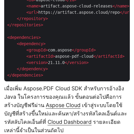
<
name
>
artifact.aspose-cloud-releases
</
name
>
<
url
>
https://artifact.aspose.cloud/repo
</
url
>
</
repository
>
</
repositories
>
<
dependencies
>
<
dependency
>
<
groupId
>
com.aspose
</
groupId
>
<
artifactId
>
aspose-pdf-cloud
</
artifactId
>
<
version
>
21.11.0
</
version
>
</
dependency
>
</
dependencies
>
เมื่อเพิ่ม Aspose.PDF Cloud SDK สำหรับการอ้างอิง
Java ในโครงการของคุณแล้ว ขั้นตอนต่อไปคือการ
สร้างบัญชีฟรีผ่าน
Aspose Cloud
เข้าสู่ระบบโดยใช้
บัญชีที่สร้างขึ้นใหม่และค้นหา/สร้างรหัสไคลเอ็นต์และ
รหัสลับไคลเอ็นต์ที่
Cloud Dashboard
รายละเอียด
เหล่านี้จำเป็นในส่วนถัดไป