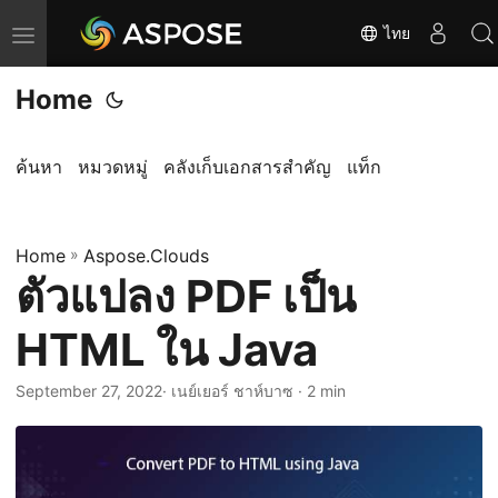
ไทย
T
o
Home
g
g
l
ค้นหา
หมวดหมู่
คลังเก็บเอกสารสำคัญ
แท็ก
e
n
Home
a
»
Aspose.Clouds
ตัวแปลง PDF เป็น
v
i
HTML ใน Java
g
a
September 27, 2022
· เนย์เยอร์ ชาห์บาซ · 2 min
t
i
o