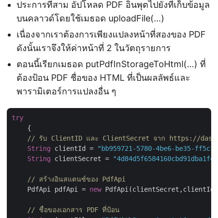
ประการที่สาม อัปโหลด PDF อินพุตไปยังที่เก็บข้อมูล
บนคลาวด์โดยใช้เมธอด uploadFile(…)
เนื่องจากเราต้องการเพียงแปลงหน้าที่สองของ PDF
ดังนั้นเราจึงให้ค่าหน้าที่ 2 ในวัตถุรายการ
ตอนนี้เรียกเมธอด putPdfInStorageToHtml(…) ที่
ต้องป้อน PDF ชื่อของ HTML ที่เป็นผลลัพธ์และ
พารามิเตอร์การแปลงอื่น ๆ
try
    {

// รับ ClientID และ ClientSecret จาก https://dash
String
 clientId = 
"bb959721-5780-4be6-be35-ff5c3a
String
 clientSecret = 
"4d84d5f6584160cbd91dba1fe1
// สร้างอินสแตนซ์ของ PdfApi
    PdfApi pdfApi = 
new
 PdfApi(clientSecret,clientId)
// ชื่อของเอกสาร PDF ที่ป้อน 