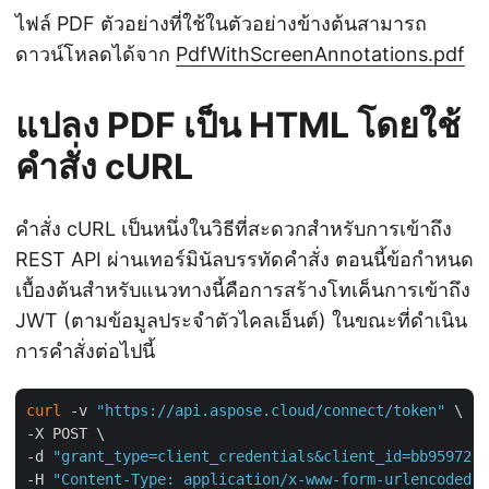
ไฟล์ PDF ตัวอย่างที่ใช้ในตัวอย่างข้างต้นสามารถ
ดาวน์โหลดได้จาก
PdfWithScreenAnnotations.pdf
แปลง PDF เป็น HTML โดยใช้
คำสั่ง cURL
คำสั่ง cURL เป็นหนึ่งในวิธีที่สะดวกสำหรับการเข้าถึง
REST API ผ่านเทอร์มินัลบรรทัดคำสั่ง ตอนนี้ข้อกำหนด
เบื้องต้นสำหรับแนวทางนี้คือการสร้างโทเค็นการเข้าถึง
JWT (ตามข้อมูลประจำตัวไคลเอ็นต์) ในขณะที่ดำเนิน
การคำสั่งต่อไปนี้
curl
 -v 
"https://api.aspose.cloud/connect/token"
 \

-X POST \

-d 
"grant_type=client_credentials&client_id=bb959721-
-H 
"Content-Type: application/x-www-form-urlencoded"
 