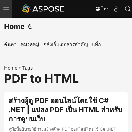
ไทย
T
o
Home
g
g
l
ค้นหา
หมวดหมู่
คลังเก็บเอกสารสำคัญ
แท็ก
e
n
Home
a
»
Tags
PDF to HTML
v
i
g
สร้างผู้ดู PDF ออนไลน์โดยใช้ C#
a
.NET | แปลง PDF เป็น HTML สำหรับ
t
i
การดูบนเว็บ
o
คู่มือนี้อธิบายวิธีการสร้างตัวดู PDF ออนไลน์โดยใช้ C# .NET