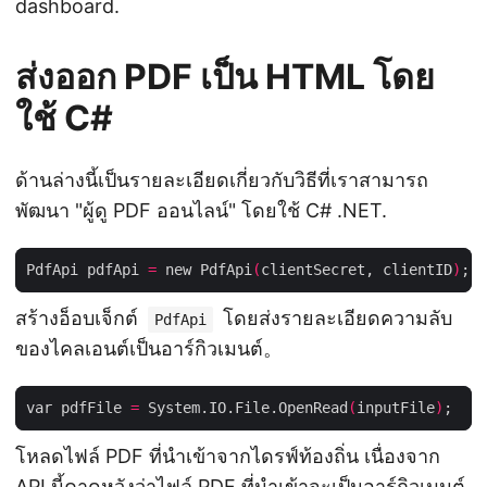
dashboard.
ส่งออก PDF เป็น HTML โดย
ใช้ C#
ด้านล่างนี้เป็นรายละเอียดเกี่ยวกับวิธีที่เราสามารถ
พัฒนา "ผู้ดู PDF ออนไลน์" โดยใช้ C# .NET.
PdfApi pdfApi 
=
 new PdfApi
(
clientSecret, clientID
)
สร้างอ็อบเจ็กต์
โดยส่งรายละเอียดความลับ
PdfApi
ของไคลเอนต์เป็นอาร์กิวเมนต์。
var pdfFile 
=
 System.IO.File.OpenRead
(
inputFile
)
โหลดไฟล์ PDF ที่นำเข้าจากไดรฟ์ท้องถิ่น เนื่องจาก
API นี้คาดหวังว่าไฟล์ PDF ที่นำเข้าจะเป็นอาร์กิวเมนต์