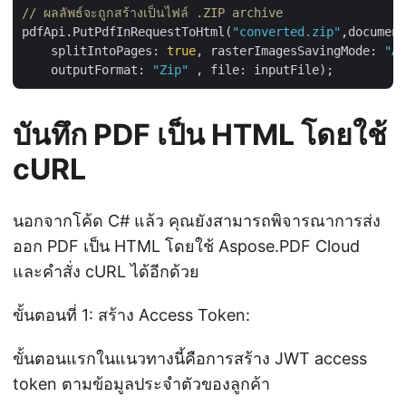
// ผลลัพธ์จะถูกสร้างเป็นไฟล์ .ZIP archive
pdfApi.PutPdfInRequestToHtml(
"converted.zip"
,document
    splitIntoPages: 
true
, rasterImagesSavingMode: 
"As
    outputFormat: 
"Zip"
บันทึก PDF เป็น HTML โดยใช้
cURL
นอกจากโค้ด C# แล้ว คุณยังสามารถพิจารณาการส่ง
ออก PDF เป็น HTML โดยใช้ Aspose.PDF Cloud
และคำสั่ง cURL ได้อีกด้วย
ขั้นตอนที่ 1: สร้าง Access Token:
ขั้นตอนแรกในแนวทางนี้คือการสร้าง JWT access
token ตามข้อมูลประจำตัวของลูกค้า