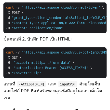
curl
 -v 
"https://api.aspose.cloud/connect/token"
 \

-X POST \

-d 
"grant_type=client_credentials&client_id=YOUR_CLIE
-H 
"Content-Type: application/x-www-form-urlencoded"
 
-H 
"Accept: application/json"
ขั้นตอนที่ 2. บันทึก PDF เป็น HTML:
curl
 -v 
"https://api.aspose.cloud/v3.0/pdf/{inputPDF}
-X GET \

-H  
"accept: multipart/form-data"
 \

-H  
"authorization: Bearer {ACCESS_TOKEN}"
 \

-o 
"Converted.zip"
แทนที่
และ
ด้วยโทเค็น
{ACCESSTOKEN}
inputPDF
และไฟล์ PDF ที่แท้จริงของคุณซึ่งมีอยู่ในคลาวด์สโต
เรจ