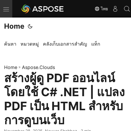
ไทย
T
o
Home
g
g
l
ค้นหา
หมวดหมู่
คลังเก็บเอกสารสำคัญ
แท็ก
e
n
Home
a
»
Aspose.Clouds
สร้างผู้ดู PDF ออนไลน์
v
i
โดยใช้ C# .NET | แปลง
g
a
PDF เป็น HTML สำหรับ
t
การดูบนเว็บ
i
o
November 28, 2025
· Nayyer Shahbaz · 2 min