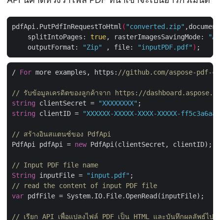
pdfApi.PutPdfInRequestToHtml
(
"converted.zip"
,document
    splitIntoPages: 
true
, rasterImagesSavingMode: 
"As
    outputFormat: 
"Zip"
 , file: 
"inputPDF.pdf"
)
/ 
For
 more examples, https:
//github.com/aspose-pdf-cl
// รับข้อมูลเครดิตของลูกค้าจาก https://dashboard.aspose.c
string
 clientSecret = 
"XXXXXXXX"
string
 clientID = 
"XXXXXX-XXXXX-XXXX-XXXXX-ff5c3a6aa4
// สร้างอินสแตนซ์ของ PdfApi
PdfApi pdfApi = 
new
 PdfApi(clientSecret, clientID);

// Input PDF file name
String
 inputFile = 
"input.pdf"
// read the content of input PDF file
var
 pdfFile = System.IO.File.OpenRead(inputFile);

// เรียก API เพื่อแปลงไฟล์ PDF เป็น HTML และบันทึกผลลัพธ์ไปย