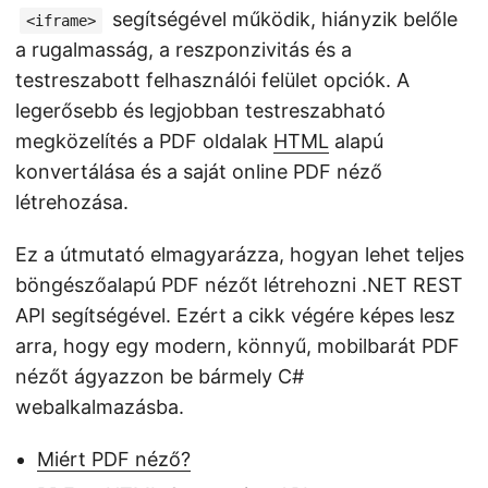
segítségével működik, hiányzik belőle
<iframe>
a rugalmasság, a reszponzivitás és a
testreszabott felhasználói felület opciók. A
legerősebb és legjobban testreszabható
megközelítés a PDF oldalak
HTML
alapú
konvertálása és a saját online PDF néző
létrehozása.
Ez a útmutató elmagyarázza, hogyan lehet teljes
böngészőalapú PDF nézőt létrehozni .NET REST
API segítségével. Ezért a cikk végére képes lesz
arra, hogy egy modern, könnyű, mobilbarát PDF
nézőt ágyazzon be bármely C#
webalkalmazásba.
Miért PDF néző?