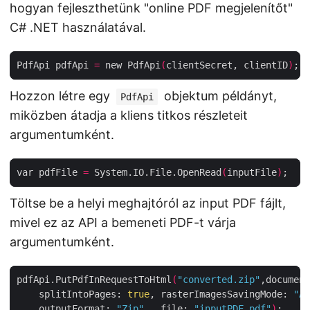
hogyan fejleszthetünk "online PDF megjelenítőt"
C# .NET használatával.
PdfApi pdfApi 
=
 new PdfApi
(
clientSecret, clientID
)
Hozzon létre egy
objektum példányt,
PdfApi
miközben átadja a kliens titkos részleteit
argumentumként.
var pdfFile 
=
 System.IO.File.OpenRead
(
inputFile
)
Töltse be a helyi meghajtóról az input PDF fájlt,
mivel ez az API a bemeneti PDF-t várja
argumentumként.
pdfApi.PutPdfInRequestToHtml
(
"converted.zip"
,document
    splitIntoPages: 
true
, rasterImagesSavingMode: 
"As
    outputFormat: 
"Zip"
 , file: 
"inputPDF.pdf"
)