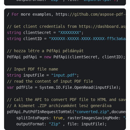
/ 
For
 more examples, https:
//github.com/aspose-pdf-cl
// Get client credentials from https://dashboard.aspo
string
 clientSecret = 
"XXXXXXXX"
string
 clientID = 
"XXXXXX-XXXXX-XXXX-XXXXX-ff5c3a6aa4
// hozza létre a PdfApi példányát
PdfApi pdfApi = 
new
 PdfApi(clientSecret, clientID);

// Input PDF file name
String
 inputFile = 
"input.pdf"
// read the content of input PDF file
var
 pdfFile = System.IO.File.OpenRead(inputFile);

// Call the API to convert PDF file to HTML and save 
// A kimenet .ZIP archívumként lesz generálva
pdfApi.PutPdfInRequestToHtml(
"converted.zip"
,document
    splitIntoPages: 
true
, rasterImagesSavingMode: 
"As
    outputFormat: 
"Zip"