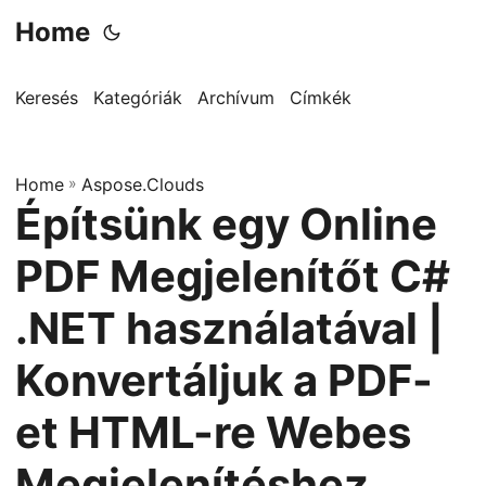
Home
Keresés
Kategóriák
Archívum
Címkék
Home
»
Aspose.Clouds
Építsünk egy Online
PDF Megjelenítőt C#
.NET használatával |
Konvertáljuk a PDF-
et HTML-re Webes
Megjelenítéshez