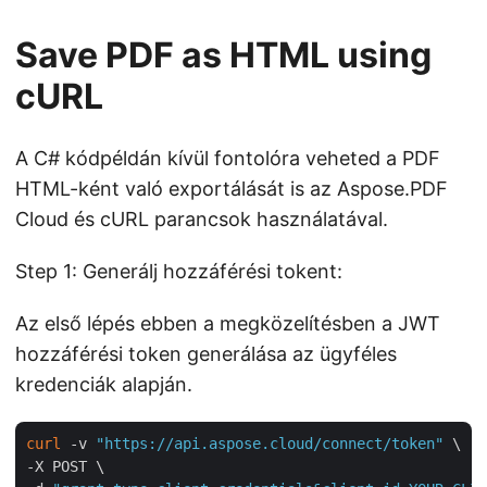
Save PDF as HTML using
cURL
A C# kódpéldán kívül fontolóra veheted a PDF
HTML-ként való exportálását is az Aspose.PDF
Cloud és cURL parancsok használatával.
Step 1: Generálj hozzáférési tokent:
Az első lépés ebben a megközelítésben a JWT
hozzáférési token generálása az ügyféles
kredenciák alapján.
curl
 -v 
"https://api.aspose.cloud/connect/token"
 \

-X POST \
