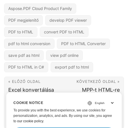
Aspose.PDF Cloud Product Family
PDF megjelenítő
develop PDF viewer
PDF to HTML
convert PDF to HTML
pdf to html conversion
PDF to HTML Converter
save pdf as html
view pdf online
PDF to HTML in C#
export pdf to html
« ELŐZŐ OLDAL
KÖVETKEZŐ OLDAL »
Excel konvertálása
MPP-t HTML-re
Word-be Java-ban –
konvertálni .NET-
COOKIE NOTICE
Ingyenes XLS to
ben | MS Project
To provide you with the best experience, we use cookies for
DOC konverter
MPP exportálása
personalization, analytics, and ads. By using our site, you agree
to
our cookie policy
.
HTML-be online