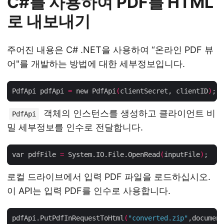
C#를 사용하여 PDF를 HTML
로 내보내기
주어진 내용은 C# .NET을 사용하여 “온라인 PDF 뷰
어"를 개발하는 방법에 대한 세부정보입니다.
PdfApi pdfApi 
=
 new PdfApi
(
clientSecret, clientID
)
객체의 인스턴스를 생성하고 클라이언트 비
PdfApi
밀 세부정보를 인수로 전달합니다.
var pdfFile 
=
 System.IO.File.OpenRead
(
inputFile
)
로컬 드라이브에서 입력 PDF 파일을 로드하십시오.
이 API는 입력 PDF를 인수로 사용합니다.
pdfApi.PutPdfInRequestToHtml
(
"converted.zip"
,document