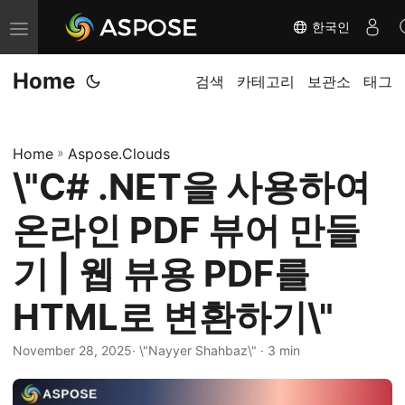
한국인
내
비
Home
게
검색
카테고리
보관소
태그
이
션
Home
»
Aspose.Clouds
전
\"C# .NET을 사용하여
환
온라인 PDF 뷰어 만들
기 | 웹 뷰용 PDF를
HTML로 변환하기\"
November 28, 2025
· \"Nayyer Shahbaz\" · 3 min