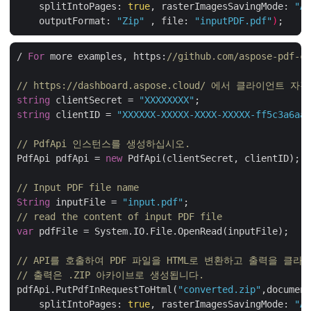
    splitIntoPages: 
true
, rasterImagesSavingMode: 
"As
    outputFormat: 
"Zip"
 , file: 
"inputPDF.pdf"
)
/ 
For
 more examples, https:
//github.com/aspose-pdf-cl
// https://dashboard.aspose.cloud/ 에서 클라이언트
string
 clientSecret = 
"XXXXXXXX"
string
 clientID = 
"XXXXXX-XXXXX-XXXX-XXXXX-ff5c3a6aa4
// PdfApi 인스턴스를 생성하십시오.
PdfApi pdfApi = 
new
 PdfApi(clientSecret, clientID);

// Input PDF file name
String
 inputFile = 
"input.pdf"
// read the content of input PDF file
var
 pdfFile = System.IO.File.OpenRead(inputFile);

// API를 호출하여 PDF 파일을 HTML로 변환하고 출력을 클
// 출력은 .ZIP 아카이브로 생성됩니다.
pdfApi.PutPdfInRequestToHtml(
"converted.zip"
,document
    splitIntoPages: 
true
, rasterImagesSavingMode: 
"As