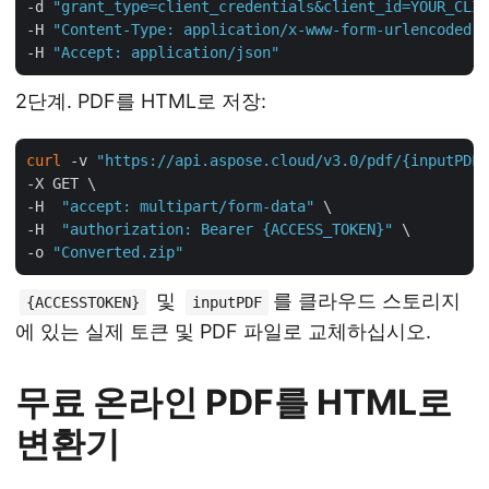
-d 
"grant_type=client_credentials&client_id=YOUR_CLIE
-H 
"Content-Type: application/x-www-form-urlencoded"
 
-H 
"Accept: application/json"
2단계. PDF를 HTML로 저장:
curl
 -v 
"https://api.aspose.cloud/v3.0/pdf/{inputPDF}
-X GET \

-H  
"accept: multipart/form-data"
 \

-H  
"authorization: Bearer {ACCESS_TOKEN}"
 \

-o 
"Converted.zip"
및
를 클라우드 스토리지
{ACCESSTOKEN}
inputPDF
에 있는 실제 토큰 및 PDF 파일로 교체하십시오.
무료 온라인 PDF를 HTML로
변환기