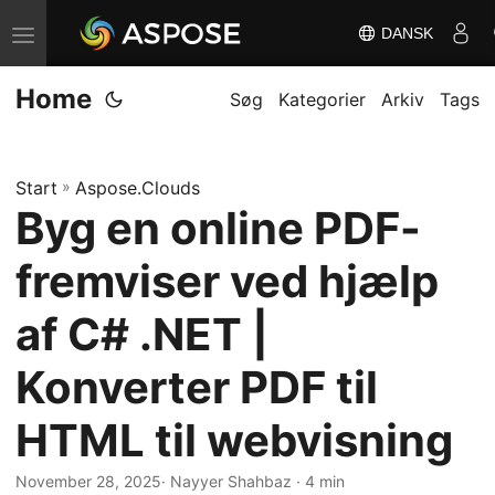
DANSK
S
k
Home
i
Søg
Kategorier
Arkiv
Tags
f
t
Start
»
Aspose.Clouds
n
Byg en online PDF-
a
v
fremviser ved hjælp
i
g
af C# .NET |
a
Konverter PDF til
t
i
HTML til webvisning
o
n
November 28, 2025
· Nayyer Shahbaz · 4 min