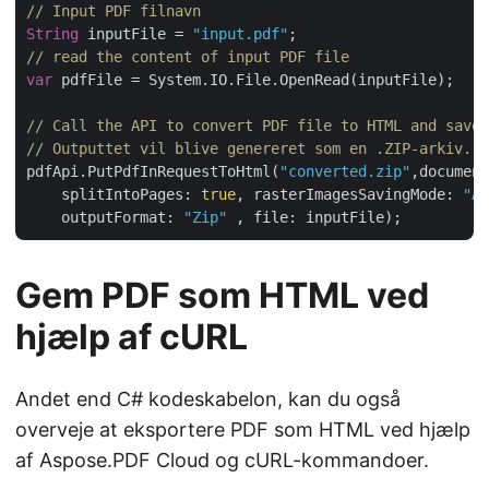
// Input PDF filnavn
String
 inputFile = 
"input.pdf"
// read the content of input PDF file
var
 pdfFile = System.IO.File.OpenRead(inputFile);

// Call the API to convert PDF file to HTML and save 
// Outputtet vil blive genereret som en .ZIP-arkiv.
pdfApi.PutPdfInRequestToHtml(
"converted.zip"
,document
    splitIntoPages: 
true
, rasterImagesSavingMode: 
"As
    outputFormat: 
"Zip"
Gem PDF som HTML ved
hjælp af cURL
Andet end C# kodeskabelon, kan du også
overveje at eksportere PDF som HTML ved hjælp
af Aspose.PDF Cloud og cURL-kommandoer.