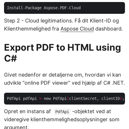
Step 2 - Cloud legitimations. Få dit Klient-ID og
Klienthemmelighed fra
Aspose Cloud
dashboard.
Export PDF to HTML using
C#
Givet nedenfor er detaljerne om, hvordan vi kan
udvikle “online PDF viewer” ved hjælp af C# .NET.
PdfApi pdfApi 
=
 new PdfApi
(
clientSecret, clientID
)
Opret en instans af
-objektet ved at
PdfApi
videregive klienthemmelighedsoplysninger som
argument.