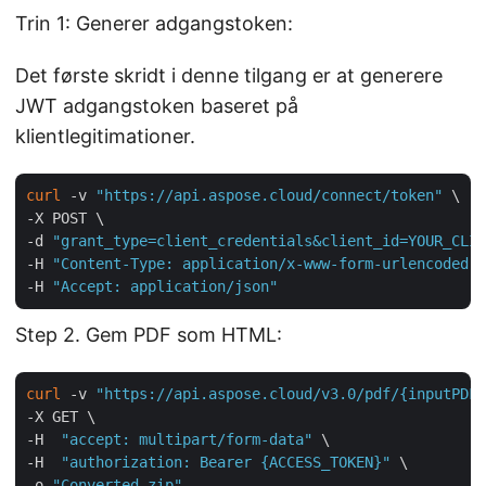
Trin 1: Generer adgangstoken:
Det første skridt i denne tilgang er at generere
JWT adgangstoken baseret på
klientlegitimationer.
curl
 -v 
"https://api.aspose.cloud/connect/token"
 \

-X POST \

-d 
"grant_type=client_credentials&client_id=YOUR_CLIE
-H 
"Content-Type: application/x-www-form-urlencoded"
 
-H 
"Accept: application/json"
Step 2. Gem PDF som HTML:
curl
 -v 
"https://api.aspose.cloud/v3.0/pdf/{inputPDF}
-X GET \

-H  
"accept: multipart/form-data"
 \

-H  
"authorization: Bearer {ACCESS_TOKEN}"
 \

-o 
"Converted.zip"