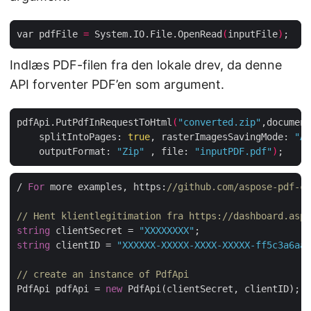
var pdfFile 
=
 System.IO.File.OpenRead
(
inputFile
)
Indlæs PDF-filen fra den lokale drev, da denne
API forventer PDF’en som argument.
pdfApi.PutPdfInRequestToHtml
(
"converted.zip"
,document
    splitIntoPages: 
true
, rasterImagesSavingMode: 
"As
    outputFormat: 
"Zip"
 , file: 
"inputPDF.pdf"
)
/ 
For
 more examples, https:
//github.com/aspose-pdf-cl
// Hent klientlegitimation fra https://dashboard.aspo
string
 clientSecret = 
"XXXXXXXX"
string
 clientID = 
"XXXXXX-XXXXX-XXXX-XXXXX-ff5c3a6aa4
// create an instance of PdfApi
PdfApi pdfApi = 
new
 PdfApi(clientSecret, clientID);
