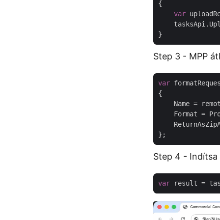
var
 uploadR
Step 3 - MPP át
var
 formatReque
    ReturnAsZip
Step 4 - Indíts
var