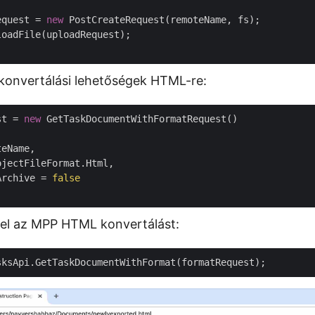
equest = 
new
konvertálási lehetőségek HTML-re:
st = 
new
Archive = 
false
a el az MPP HTML konvertálást: