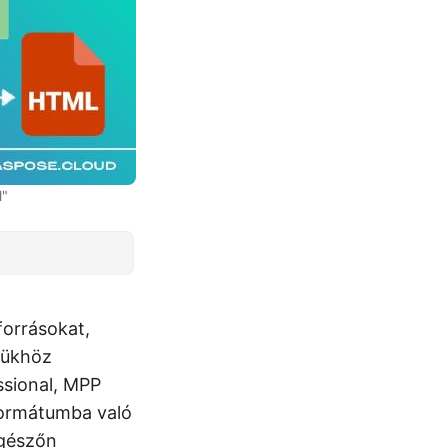
l"
forrásokat,
sükhöz
ssional, MPP
ormátumba való
ngészőn