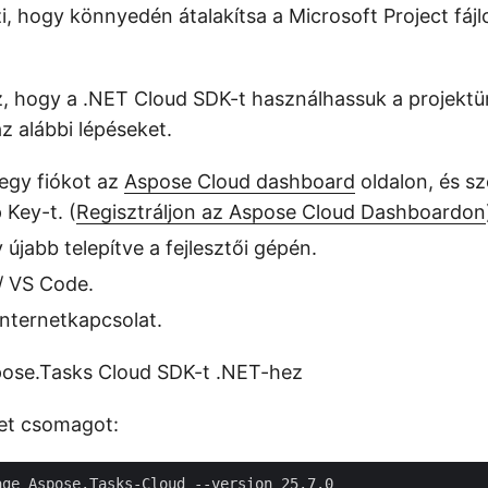
zi, hogy könnyedén átalakítsa a Microsoft Project fá
, hogy a .NET Cloud SDK-t használhassuk a projekt
z alábbi lépéseket.
egy fiókot az
Aspose Cloud dashboard
oldalon, és s
 Key-t. (
Regisztráljon az Aspose Cloud Dashboardon
 újabb telepítve a fejlesztői gépén.
 / VS Code.
nternetkapcsolat.
pose.Tasks Cloud SDK-t .NET-hez
Get csomagot: