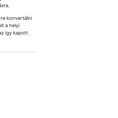
ásra.
re konvertálni
t a helyi
az így kapott