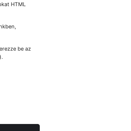
jlokat HTML
ünkben,
zerezze be az
).