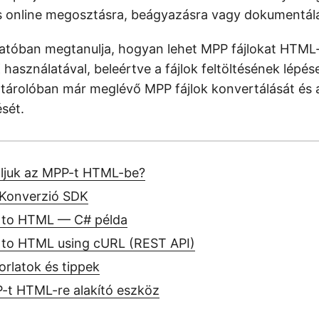
lis online megosztásra, beágyazásra vagy dokumentál
tóban megtanulja, hogyan lehet MPP fájlokat HTML-
asználatával, beleértve a fájlok feltöltésének lépései
ő tárolóban már meglévő MPP fájlok konvertálását és 
ését.
áljuk az MPP-t HTML-be?
Konverzió SDK
 to HTML — C# példa
to HTML using cURL (REST API)
rlatok és tippek
-t HTML-re alakító eszköz