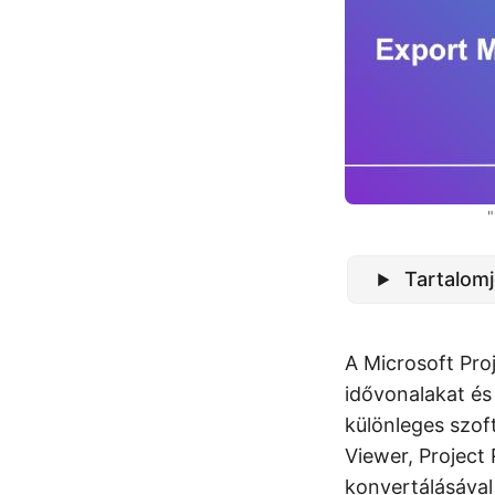
"
Tartalom
A Microsoft Proj
idővonalakat é
különleges szof
Viewer, Project
konvertálásával