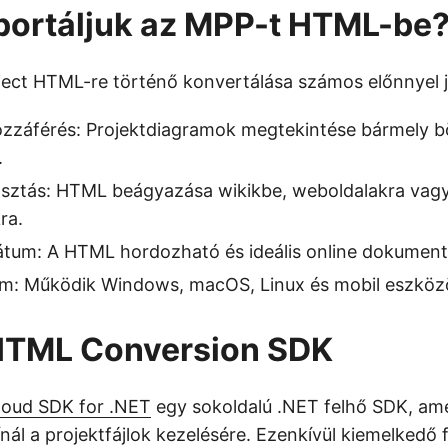
portáljuk az MPP-t HTML-be
ject HTML-re történő konvertálása számos előnnyel j
hozzáférés: Projektdiagramok megtekintése bármely
.
ztás: HTML beágyazása wikikbe, weboldalakra vagy
ra.
tum: A HTML hordozható és ideális online dokument
rm: Működik Windows, macOS, Linux és mobil eszköz
HTML Conversion SDK
loud SDK for .NET
egy sokoldalú .NET felhő SDK, ame
ál a projektfájlok kezelésére. Ezenkívül kiemelkedő f