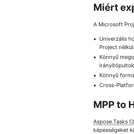
Miért ex
A Microsoft Pro
Univerzális 
Project nélkül
Könnyű megos
irányítópultok
Könnyű formá
Cross-Platfo
MPP to 
Aspose.Tasks C
képességeket kín