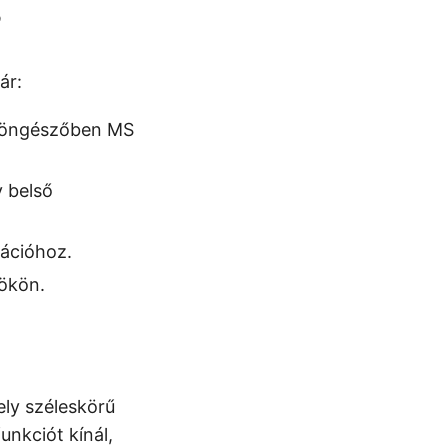
?
ár:
 böngészőben MS
 belső
ációhoz.
ökön.
ly széleskörű
unkciót kínál,