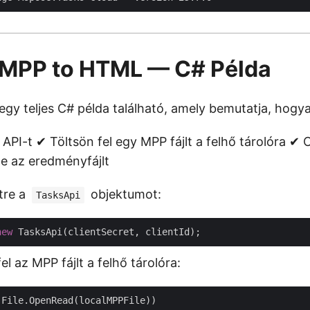
 MPP to HTML — C# Példa
gy teljes C# példa található, amely bemutatja, hogya
az API-t ✔ Töltsön fel egy MPP fájlt a felhő tárolóra ✔ 
e az eredményfájlt
tre a
objektumot:
TasksApi
new
el az MPP fájlt a felhő tárolóra: