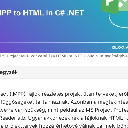
MS Project MPP konvertálása HTML-re .NET Cloud SDK segítségéve
jegyzék
ect (
.MPP
) fájlok részletes projekt ütemterveket, erő
s függőségeket tartalmaznak. Azonban a megtekinté
tverre van szükség, mint például az MS Project Profe
 Reader stb. Ugyanakkor ezeknek a fájloknak
HTML
f
 a projekttervek hozzáférhetővé válnak bármely bö