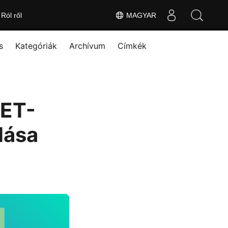
Ról ről
MAGYAR
s
Kategóriák
Archívum
Címkék
NET-
lása