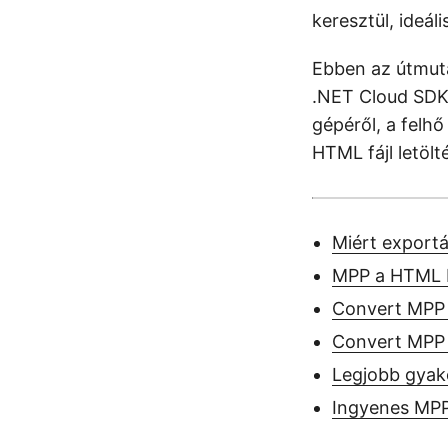
keresztül, ideá
Ebben az útmuta
.NET Cloud SDK h
gépéről, a felh
HTML fájl letölt
Miért export
MPP a HTML 
Convert MPP
Convert MPP 
Legjobb gyako
Ingyenes MPP