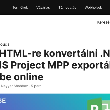
Termékek
Vásárlás
Támogatás
Webhelyek
Keresé
louds
HTML-re konvertálni .
MS Project MPP exportá
e online
· Nayyer Shahbaz · 5 perc