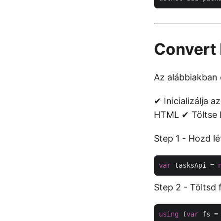
Convert
Az alábbiakban e
✔ Inicializálja 
HTML ✔ Töltse l
Step 1 - Hozd lé
var
 tasksApi = 
Step 2 - Töltsd f
using
 (
var