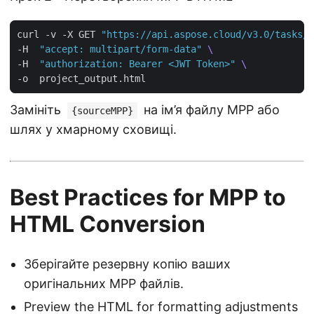
curl -v -X GET 
"https://api.aspose.cloud/v3.0/tasks/{
-H  
"accept: multipart/form-data"
-H  
"authorization: Bearer <JWT Token>"
Замініть
на ім’я файлу MPP або
{sourceMPP}
шлях у хмарному сховищі.
Best Practices for MPP to
HTML Conversion
Зберігайте резервну копію ваших
оригінальних MPP файлів.
Preview the HTML for formatting adjustments