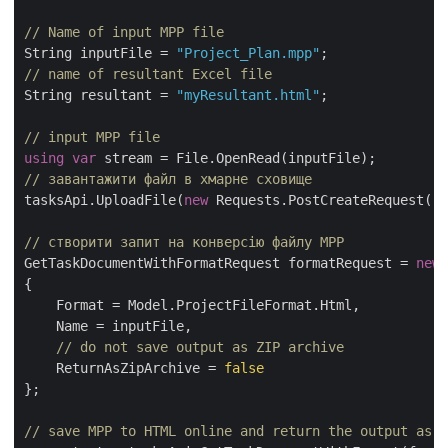
// Name of input MPP file
String inputFile = 
"Project_Plan.mpp"
// name of resultant Excel file
String resultant = 
"myResultant.html"
;

// input MPP file
using
var
// завантажити файл в хмарне сховище
tasksApi.UploadFile(
new
 Requests.PostCreateRequest(
"i
// створити запит на конверсію файлу MPP
GetTaskDocumentWithFormatRequest formatRequest = 
new
 
{

    Format = Model.ProjectFileFormat.Html,

    Name = inputFile,

// do not save output as ZIP archive
    ReturnAsZipArchive = 
false
};

// save MPP to HTML online and return the output as s