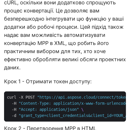
cURL, оскільки вони додатково спрощують
процес конвертації. Це дозволяє вам
безперешкодно інтегрувати цю функцію у ваші
додатки або робочі процеси. Цей підхід також
надає вам можливість автоматизувати
конвертацію MPP в XML, що робить його
практичним вибором для тих, хто хоче
ефективно обробляти великі обсяги проектних
даних.
Крок 1 - Отримати токен доступу:
curl -X POST 
"https://api.aspose.cloud/connect/token"
  -H 
"Content-Type: application/x-www-form-urlencoded
  -H 
"Accept: application/json"
  -d 
"grant_type=client_credentials&client_id=YOUR_AP
Крок 2 - Перетворення MPP в HTML