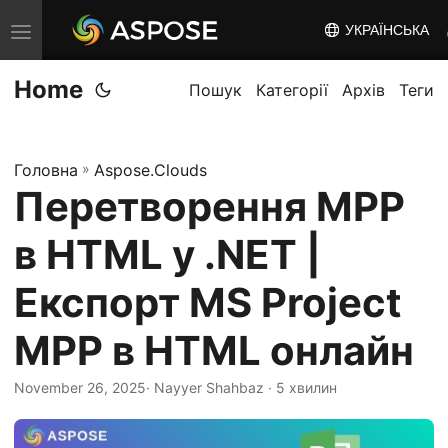
УКРАЇНСЬКА
T
o
Home
g
Пошук
Категорії
Архів
Теги
g
l
Головна
»
Aspose.Clouds
e
Перетворення MPP
n
a
в HTML у .NET |
v
i
Експорт MS Project
g
MPP в HTML онлайн
a
t
November 26, 2025
· Nayyer Shahbaz · 5 хвилин
i
o