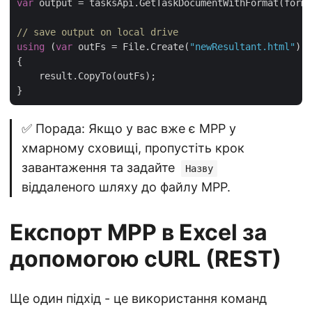
var
 output = tasksApi.GetTaskDocumentWithFormat(forma
// save output on local drive
using
 (
var
 outFs = File.Create(
"newResultant.html"
))

{

    result.CopyTo(outFs);

✅ Порада: Якщо у вас вже є MPP у
хмарному сховищі, пропустіть крок
завантаження та задайте
Назву
віддаленого шляху до файлу MPP.
Експорт MPP в Excel за
допомогою cURL (REST)
Ще один підхід - це використання команд