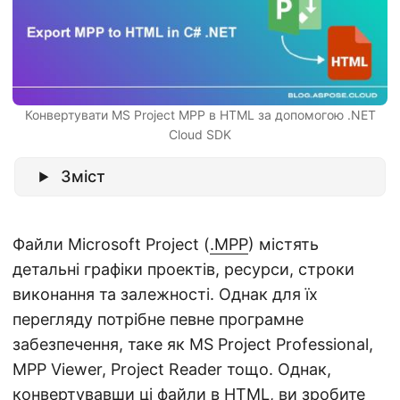
n
Конвертувати MS Project MPP в HTML за допомогою .NET
Cloud SDK
Зміст
Файли Microsoft Project (
.MPP
) містять
детальні графіки проектів, ресурси, строки
виконання та залежності. Однак для їх
перегляду потрібне певне програмне
забезпечення, таке як MS Project Professional,
MPP Viewer, Project Reader тощо. Однак,
конвертувавши ці файли в
HTML
, ви зробите