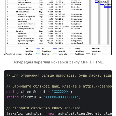
Попередній перегляд конверсії файлу MPP в HTML.
// Для отримання більше прикладів, будь ласка, відвід
// Отримайте облікові дані клієнта з https://dashboar
string
 clientSecret = 
"XXXXXXX"
string
 clientID = 
"XXXXX-XXXXXXXXX"
;

// створити екземпляр класу TasksApi
TasksApi tasksApi = 
new
 TasksApi(clientSecret, client