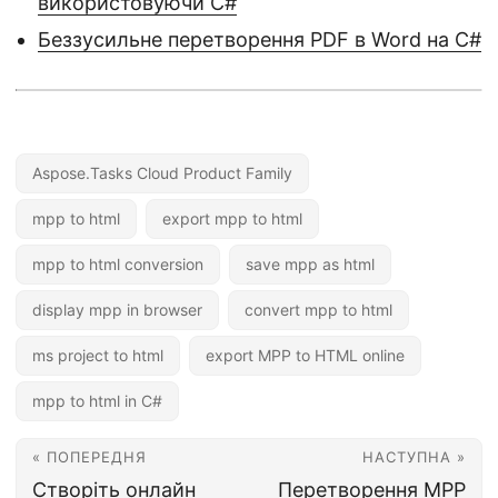
використовуючи C#
Беззусильне перетворення PDF в Word на C#
Aspose.Tasks Cloud Product Family
mpp to html
export mpp to html
mpp to html conversion
save mpp as html
display mpp in browser
convert mpp to html
ms project to html
export MPP to HTML online
mpp to html in C#
« ПОПЕРЕДНЯ
НАСТУПНА »
Створіть онлайн
Перетворення MPP