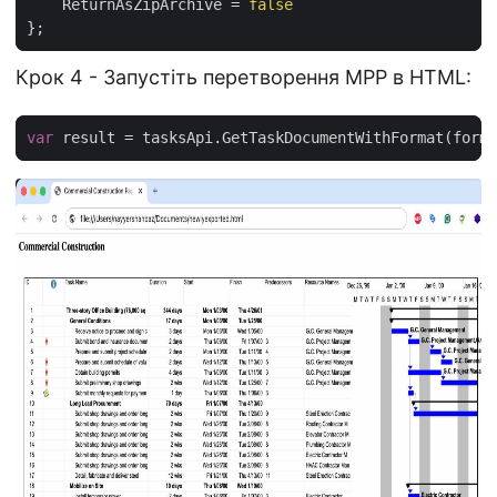
    ReturnAsZipArchive = 
false
Крок 4 - Запустіть перетворення MPP в HTML:
var