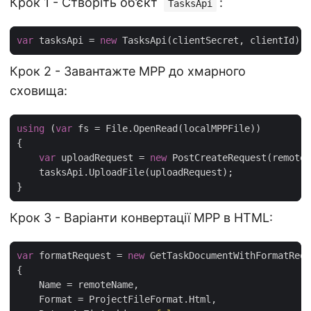
Крок 1 - Створіть об’єкт
:
TasksApi
var
 tasksApi = 
new
Крок 2 - Завантажте MPP до хмарного
сховища:
using
 (
var
var
 uploadRequest = 
new
Крок 3 - Варіанти конвертації MPP в HTML:
var
 formatRequest = 
new