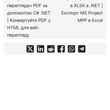
переглядач PDF за
в XLSX в .NET |
допомогою C# .NET
Експорт MS Project
| Конвертуйте PDF у
MPP в Excel
HTML для веб-
перегляду