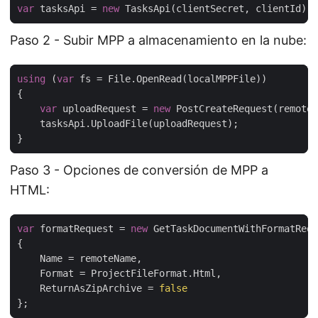
var
 tasksApi = 
new
Paso 2 - Subir MPP a almacenamiento en la nube:
using
 (
var
var
 uploadRequest = 
new
Paso 3 - Opciones de conversión de MPP a
HTML:
var
 formatRequest = 
new
    ReturnAsZipArchive = 
false