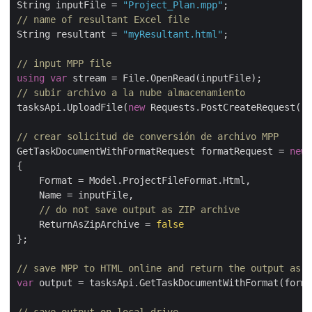
String inputFile = 
"Project_Plan.mpp"
// name of resultant Excel file
String resultant = 
"myResultant.html"
;

// input MPP file
using
var
// subir archivo a la nube almacenamiento
tasksApi.UploadFile(
new
 Requests.PostCreateRequest(
"i
// crear solicitud de conversión de archivo MPP
GetTaskDocumentWithFormatRequest formatRequest = 
new
 
{

    Format = Model.ProjectFileFormat.Html,

    Name = inputFile,

// do not save output as ZIP archive
    ReturnAsZipArchive = 
false
};

// save MPP to HTML online and return the output as s
var
 output = tasksApi.GetTaskDocumentWithFormat(forma