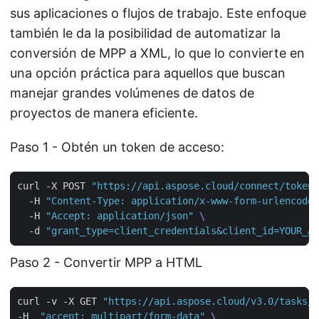
sus aplicaciones o flujos de trabajo. Este enfoque
también le da la posibilidad de automatizar la
conversión de MPP a XML, lo que lo convierte en
una opción práctica para aquellos que buscan
manejar grandes volúmenes de datos de
proyectos de manera eficiente.
Paso 1 - Obtén un token de acceso:
curl -X POST 
"https://api.aspose.cloud/connect/token"
  -H 
"Content-Type: application/x-www-form-urlencoded
  -H 
"Accept: application/json"
  -d 
"grant_type=client_credentials&client_id=YOUR_AP
Paso 2 - Convertir MPP a HTML
curl -v -X GET 
"https://api.aspose.cloud/v3.0/tasks/{
-H  
"accept: multipart/form-data"