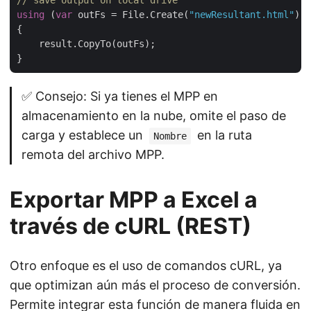
// save output on local drive
using
 (
var
 outFs = File.Create(
"newResultant.html"
))

{

    result.CopyTo(outFs);

✅ Consejo: Si ya tienes el MPP en
almacenamiento en la nube, omite el paso de
carga y establece un
en la ruta
Nombre
remota del archivo MPP.
Exportar MPP a Excel a
través de cURL (REST)
Otro enfoque es el uso de comandos cURL, ya
que optimizan aún más el proceso de conversión.
Permite integrar esta función de manera fluida en