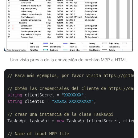
Una vista previa de la conversión de archivo MPP a HTML.
// Para más ejemplos, por favor visita https://github
// Obtén las credenciales del cliente de https://dash
string
 clientSecret = 
"XXXXXXX"
string
 clientID = 
"XXXXX-XXXXXXXXX"
;

// crear una instancia de la clase TasksApi
TasksApi tasksApi = 
new
 TasksApi(clientSecret, client
// Name of input MPP file