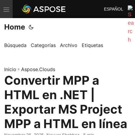
ESPAÑOL
A
l
Home
t
e
r
Búsqueda
Categorías
Archivo
Etiquetas
n
a
Inicio
r
»
Aspose.Clouds
Convertir MPP a
n
a
HTML en .NET |
v
e
Exportar MS Project
g
MPP a HTML en línea
a
c
November 26, 2025
· Nayyer Shahbaz · 5 min