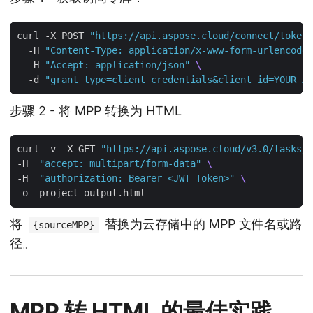
curl -X POST 
"https://api.aspose.cloud/connect/token"
  -H 
"Content-Type: application/x-www-form-urlencoded
  -H 
"Accept: application/json"
  -d 
"grant_type=client_credentials&client_id=YOUR_AP
步骤 2 - 将 MPP 转换为 HTML
curl -v -X GET 
"https://api.aspose.cloud/v3.0/tasks/{
-H  
"accept: multipart/form-data"
-H  
"authorization: Bearer <JWT Token>"
将
替换为云存储中的 MPP 文件名或路
{sourceMPP}
径。
MPP 转 HTML 的最佳实践