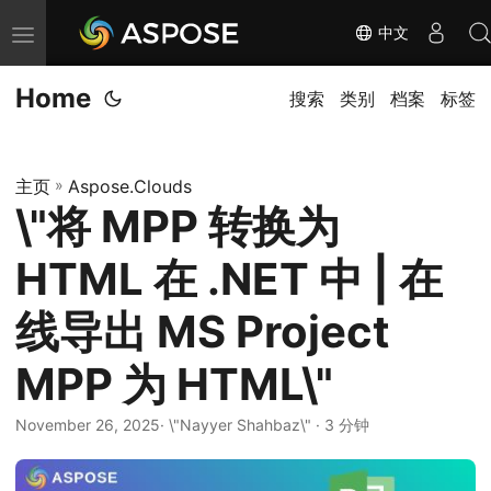
中文
切
换
Home
导
搜索
类别
档案
标签
航
主页
»
Aspose.Clouds
\"将 MPP 转换为
HTML 在 .NET 中 | 在
线导出 MS Project
MPP 为 HTML\"
November 26, 2025
· \"Nayyer Shahbaz\" · 3 分钟