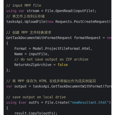
// input MPP file
using
var
// 将文件上传到云存储
tasksApi.UploadFile(
new
 Requests.PostCreateRequest(
"i
// 创建 MPP 文件转换请求
GetTaskDocumentWithFormatRequest formatRequest = 
new
 
{

    Format = Model.ProjectFileFormat.Html,

    Name = inputFile,

// do not save output as ZIP archive
    ReturnAsZipArchive = 
false
};

// 将 MPP 保存为 HTML 在线并将输出作为流实例返回
var
 output = tasksApi.GetTaskDocumentWithFormat(forma
// save output on local drive
using
 (
var
 outFs = File.Create(
"newResultant.html"
))

{

    result.CopyTo(outFs);
