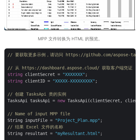
MPP 文件转换为 HTML 的预览。
// 要获取更多示例，请访问 https://github.com/aspose-tasks-
// 从 https://dashboard.aspose.cloud/ 获取客户端凭证
string
 clientSecret = 
"XXXXXXX"
string
 clientID = 
"XXXXX-XXXXXXXXX"
;

// 创建 TasksApi 类的实例
TasksApi tasksApi = 
new
 TasksApi(clientSecret, client
// Name of input MPP file
String inputFile = 
"Project_Plan.mpp"
// 结果 Excel 文件的名称
String resultant = 
"myResultant.html"
;
