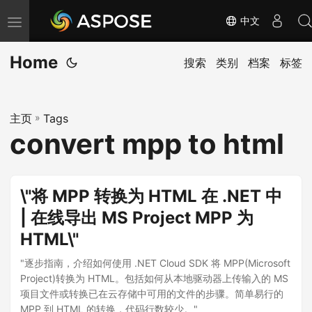
中文
切
换
Home
导
搜索
类别
档案
标签
航
主页
»
Tags
convert mpp to html
\"将 MPP 转换为 HTML 在 .NET 中
| 在线导出 MS Project MPP 为
HTML\"
"逐步指南，介绍如何使用 .NET Cloud SDK 将 MPP(Microsoft
Project)转换为 HTML。包括如何从本地驱动器上传输入的 MS
项目文件或转换已在云存储中可用的文件的步骤。简单易行的
MPP 到 HTML 的转换，代码行数较少。"