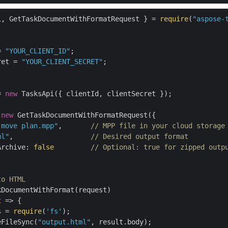
i, GetTaskDocumentWithFormatRequest } = 
require
(
"aspose-
= 
"YOUR_CLIENT_ID"
ret = 
"YOUR_CLIENT_SECRET"
;

= 
new
 TasksApi({ clientId, clientSecret });

 
new
 GetTaskDocumentWithFormatRequest({

 move plan.mpp"
,       
// MPP file in your cloud storage
ml"
,                   
// Desired output format
Archive
: 
false
// Optional: true for zipped outp
to HTML
DocumentWithFormat(request)

t
 =>
 {

s = 
require
(
'fs'
);

eFileSync(
"output.html"
, result.body);
