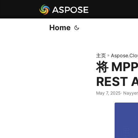
Home
主页
»
Aspose.Clo
将 MPP
REST A
May 7, 2025
· Nayye