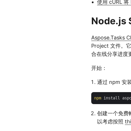
使用 cURL 将
Node.j
Aspose.Tasks C
Project 文
合在线分享进度
开始：
通过 npm 安装
npm
创建一个免费
以考虑按照
th