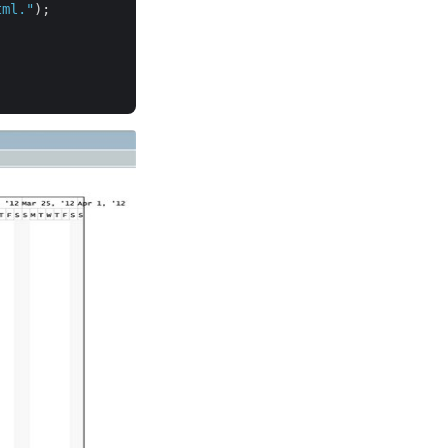
tml."
);
