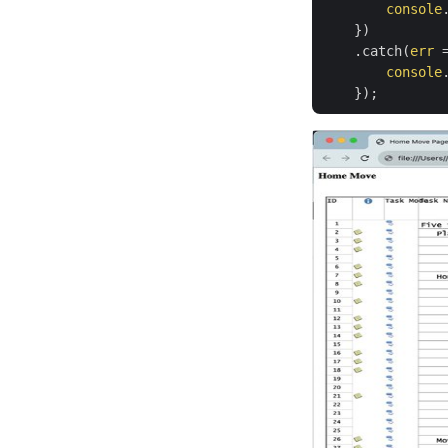
console
    })

    .catch(
err
 
console