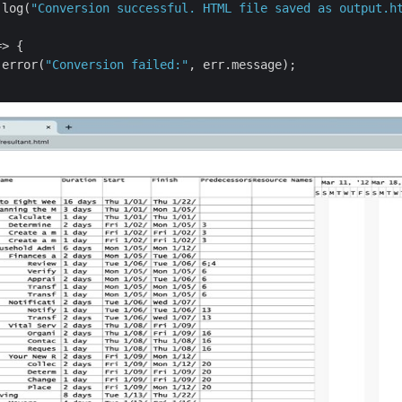
.log(
"Conversion successful. HTML file saved as output.h
=>
 {

.error(
"Conversion failed:"
, err.message);
