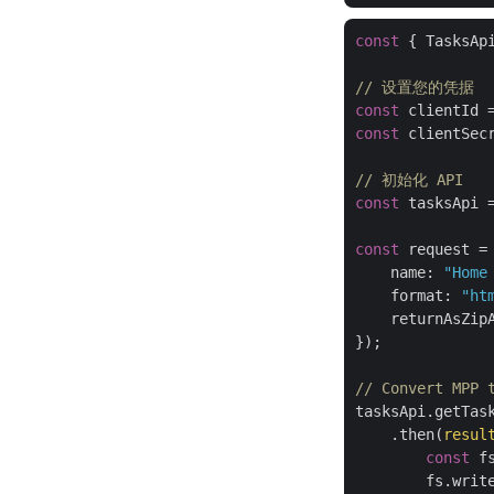
const
 { TasksAp
// 设置您的凭据
const
 clientId 
const
 clientSec
// 初始化 API
const
 tasksApi 
const
 request =
name
: 
"Home
format
: 
"ht
returnAsZip
});

// Convert MPP 
tasksApi.getTask
    .then(
resul
const
 f
        fs.writ