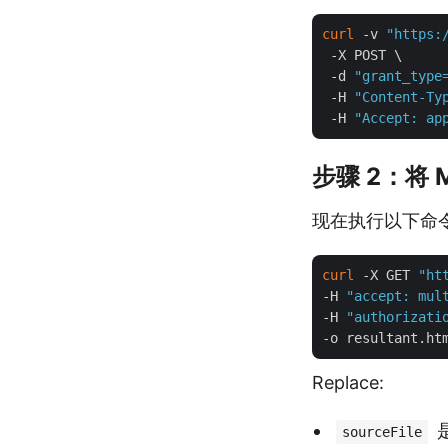
curl
 -v 
"https:
 -X POST \

 -d 
"grant_type
 -H 
"Content-Ty
 -H 
"Accept: ap
步骤 2：将 
现在执行以下命令将 
curl
 -X GET 
"ht
-H 
"accept: mul
-H 
"authorizati
Replace:
是
sourceFile