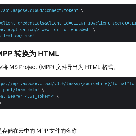
//api.aspose.cloud/connect/token"
 \

=client_credentials&client_id=CLIENT_ID&client_secret=CL
pe: application/x-www-form-urlencoded"
 \

plication/json"
MPP 转换为 HTML
MS Project (MPP) 文件导出为 HTML 格式。
tps://api.aspose.cloud/v3.0/tasks/{sourceFile}/format?fo
tipart/form-data"
 \

on: Bearer <JWT_Token>"
 \

存储在云中的 MPP 文件的名称