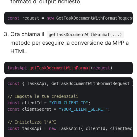
formato di output richiesto.
const
 request = 
new
Ora chiama il
getTaskDocumentWithFormat(...)
metodo per eseguire la conversione da MPP a
HTML.
tasksApi
.getTaskDocumentWithFormat
(
request
const
 { TasksApi, GetTaskDocumentWithFormatRequest } 
// Imposta le tue credenziali
const
 clientId = 
"YOUR_CLIENT_ID"
const
 clientSecret = 
"YOUR_CLIENT_SECRET"
;

// Inizializza l'API
const
 tasksApi = 
new
 TasksApi({ clientId, clientSecre