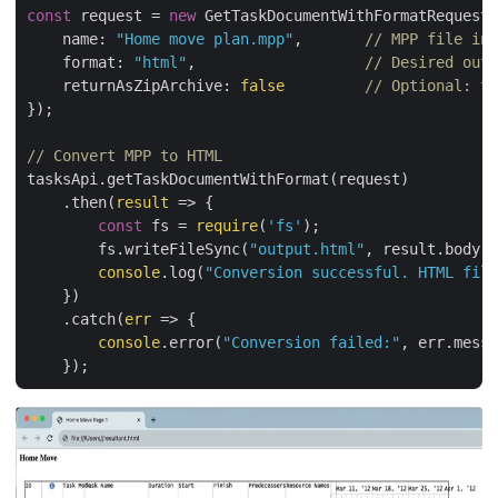
const
 request = 
new
 GetTaskDocumentWithFormatRequest(
name
: 
"Home move plan.mpp"
,       
// MPP file in 
format
: 
"html"
,                   
// Desired outp
returnAsZipArchive
: 
false
// Optional: tr
});

// Convert MPP to HTML
tasksApi.getTaskDocumentWithFormat(request)

    .then(
result
 =>
 {

const
 fs = 
require
(
'fs'
);

        fs.writeFileSync(
"output.html"
, result.body);

console
.log(
"Conversion successful. HTML file
    })

    .catch(
err
 =>
 {

console
.error(
"Conversion failed:"
, err.messa