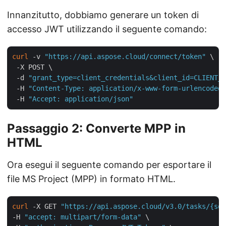
Innanzitutto, dobbiamo generare un token di
accesso JWT utilizzando il seguente comando:
curl
 -v 
"https://api.aspose.cloud/connect/token"
 \

 -X POST \

 -d 
"grant_type=client_credentials&client_id=CLIENT_I
 -H 
"Content-Type: application/x-www-form-urlencoded"
 -H 
"Accept: application/json"
Passaggio 2: Converte MPP in
HTML
Ora esegui il seguente comando per esportare il
file MS Project (MPP) in formato HTML.
curl
 -X GET 
"https://api.aspose.cloud/v3.0/tasks/{sou
-H 
"accept: multipart/form-data"
 \
