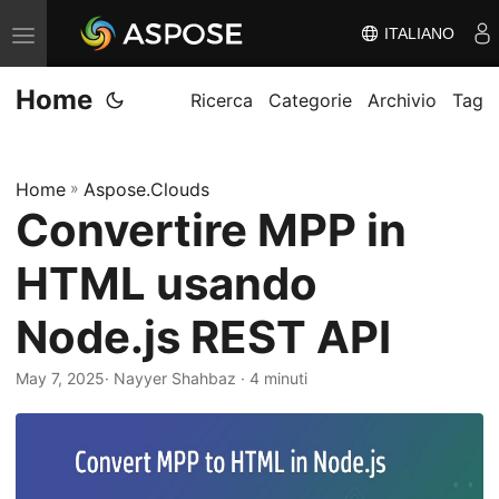
ITALIANO
V
ä
Home
x
Ricerca
Categorie
Archivio
Tag
l
a
Home
»
Aspose.Clouds
n
Convertire MPP in
a
v
HTML usando
i
g
Node.js REST API
e
May 7, 2025
· Nayyer Shahbaz · 4 minuti
r
i
n
g