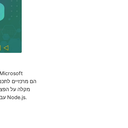
מדריך אותך בהמרת MPP ל- HTML באמצעות Aspose.Tasks Cloud SDK עבור Node.js.