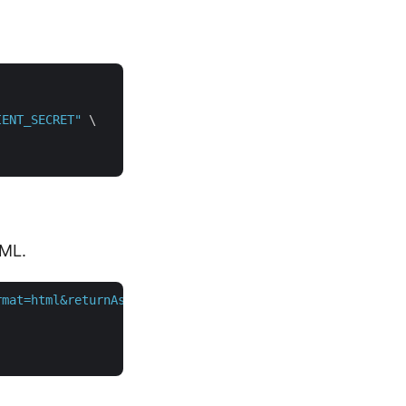
IENT_SECRET"
 \

כעת הקלד את הפקודה הבאה כדי לייצא
rmat=html&returnAsZipArchive=false"
 \
