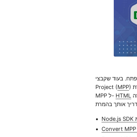
וד שקבצי Microsoft
) הם מרכזיים לתכנון פרויקטים, שיתוף שלהם בין צוותים יכול להיות מגביל. המרת
MPP
Project (
מקלה על הפצה, צפייה ואינטראקציה עם נתוני הפרויקט באינטרנט. מאמר זה
HTML
MPP ל-
Convert MPP 