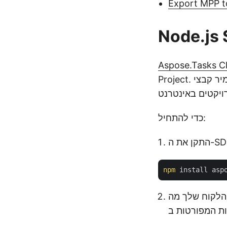
Export MPP t
Aspose.Tasks C
Project. אחת התכונות החזקות שלו היא היכולת להמיר קבצי MPP לדפי HTML אינטראקטיביים
כדי להתחיל:
npm