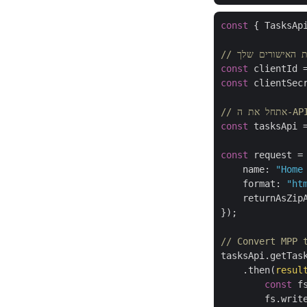
const
 { TasksAp
 את האישורים שלך
const
 clientId 
const
 clientSec
 אתחל את ה-API
const
 tasksApi 
const
 request =
name
: 
"Home
format
: 
"ht
returnAsZip
});

// Convert MPP 
tasksApi.getTask
    .then(
resul
const
 f
        fs.writ