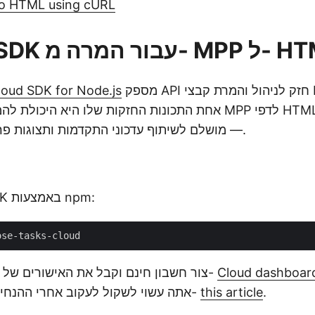
o HTML using cURL
עבור המרה מ- MPP ל- HTML
מספק API חזק לניהול והמרת קבצי Microsoft
loud SDK for Node.js
— מושלם לשיתוף עדכוני התקדמות ותצוגות פרויקטים באינטרנט.
התקן את ה-SDK באמצעות npm:
Cloud dashboar
צור חשבון חינם וקבל את האישורים של הלקוח שלך מה-
.
this article
אתה עשוי לשקול לעקוב אחרי ההנחיות המפורטות ב-