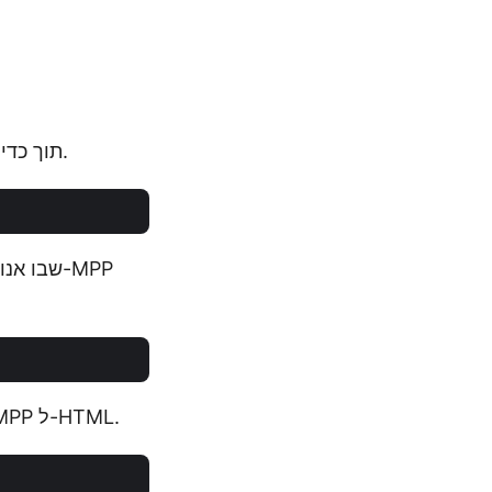
צור אובייקט של מחלקת TasksApi תוך כדי העברת אישורי הלקוח כארגומנטים קלט.
כדי לבצע המרה מ-MPP ל-HTML.