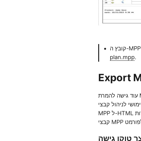
plan.mpp
.
Export 
Microsoft Project ), הוא גם מספק את הגמישות לייצא
MPP ל-HTML באמצעות פקודות cURL. בואו נחקור עוד יותר תכונה זו כדי לפשט את ההמרה של