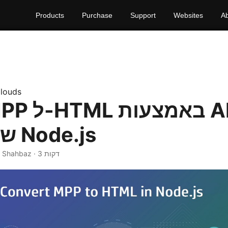
Products
Purchase
Support
Websites
A
louds
REST של Node.js
· Nayyer Shahbaz · 3 דקות