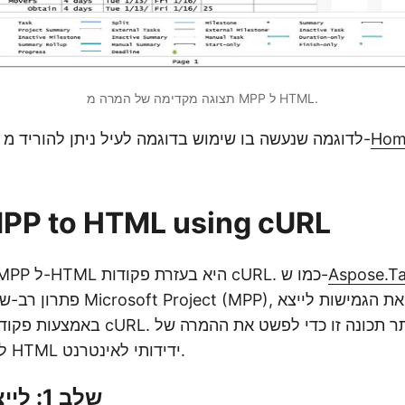
תצוגה מקדימה של המרה מ MPP ל HTML.
Hom
קובץ ה-MPP לדוגמה שנעשה בו שימוש בדוגמה לעיל ניתן להוריד מ-
MPP to HTML using cURL
Aspose.Ta
עוד גישה להמרת MPP ל-HTML היא בעזרת פקודות cURL. כמו ש-
פתרון רב-שימושי לניהול קבצי (MPP
קבצי MPP לפורמט HTML ידידותי לאינטרנט.
שלב 1: לייצר טוקן גישה