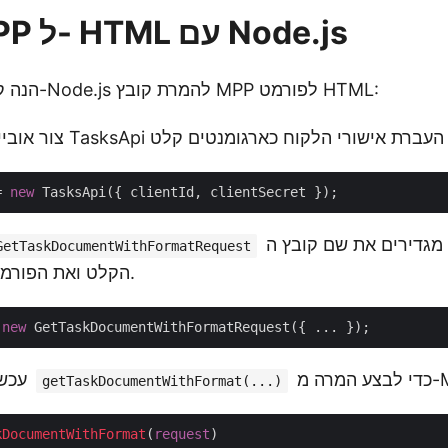
להמיר MPP ל- HTML עם Node.js
הנה קטע קוד לדוגמה ב-Node.js להמרת קובץ MPP לפורמט HTML:
= 
new
שבו אנו מגדירים את שם קובץ ה-MPP
GetTaskDocumentWithFormatRequest
הקלט ואת הפורמט הנדרש לפלט.
 
new
עכשיו קרא למתודה
getTaskDocumentWithFormat(...)
kDocumentWithFormat
(
request