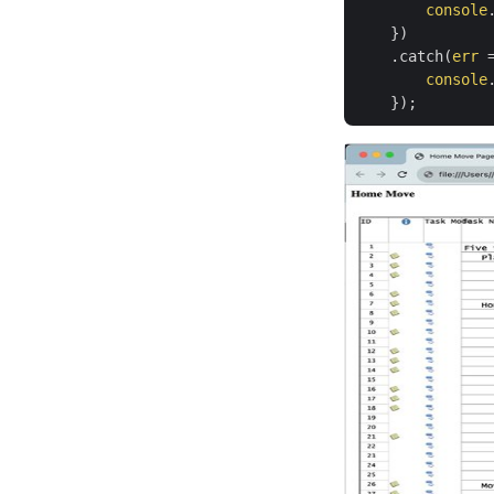
console
    })

    .catch(
err
 
console