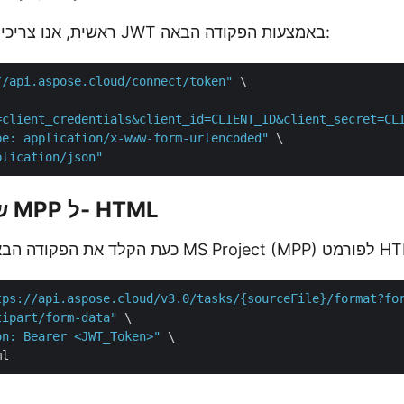
ראשית, אנו צריכים ליצור טוקן גישה JWT באמצעות הפקודה הבאה:
//api.aspose.cloud/connect/token"
 \

=client_credentials&client_id=CLIENT_ID&client_secret=CL
pe: application/x-www-form-urlencoded"
 \

plication/json"
שלב 2: המרת MPP ל- HTML
 קובץ MS Project (MPP) לפורמט HTML.
tps://api.aspose.cloud/v3.0/tasks/{sourceFile}/format?fo
tipart/form-data"
 \

on: Bearer <JWT_Token>"
 \
