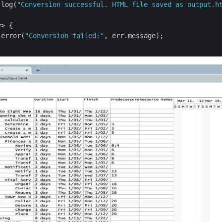
.log(
"Conversion successful. HTML file saved as output.h
=>
 {

.error(
"Conversion failed:"
, err.message);
