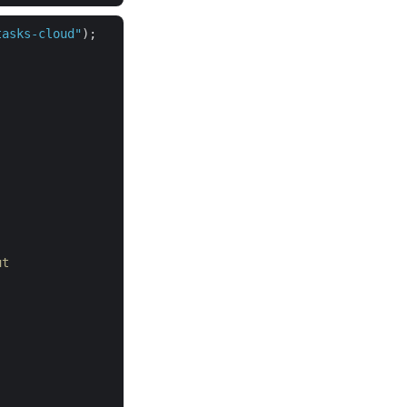
tasks-cloud"
);

ut