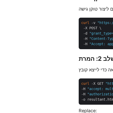
curl
 -v 
"https:
 -X POST \

 -d 
"grant_type
 -H 
"Content-Ty
 -H 
"Accept: ap
curl
 -X GET 
"ht
-H 
"accept: mul
-H 
"authorizati
Replace: