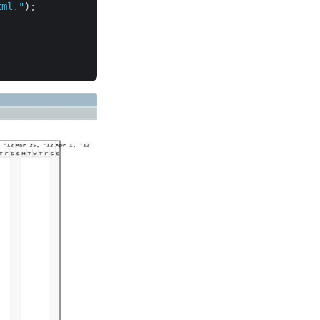
tml."
);
