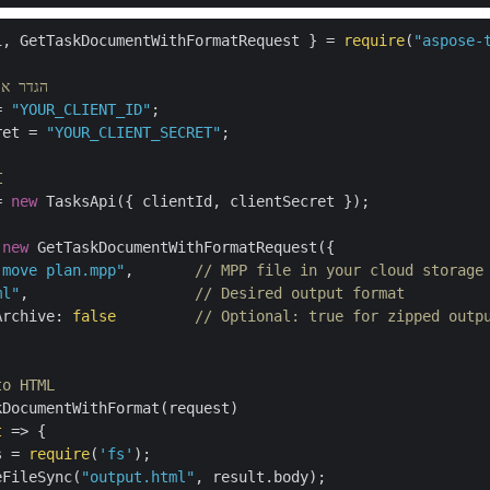
i, GetTaskDocumentWithFormatRequest } = 
require
(
"aspose-
// הגדר
= 
"YOUR_CLIENT_ID"
ret = 
"YOUR_CLIENT_SECRET"
;

//
= 
new
 TasksApi({ clientId, clientSecret });

 
new
 GetTaskDocumentWithFormatRequest({

 move plan.mpp"
,       
// MPP file in your cloud storage
ml"
,                   
// Desired output format
Archive
: 
false
// Optional: true for zipped outp
to HTML
DocumentWithFormat(request)

t
 =>
 {

s = 
require
(
'fs'
);

eFileSync(
"output.html"
, result.body);
