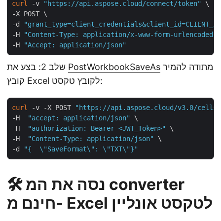
curl
 -v 
"https://api.aspose.cloud/connect/token"
 \

-X POST \

-d 
"grant_type=client_credentials&client_id=CLIENT_ID
-H 
"Content-Type: application/x-www-form-urlencoded"
 
-H 
"Accept: application/json"
מתודה להמיר
PostWorkbookSaveAs
שלב 2: בצע את
קובץ Excel לקובץ טקסט:
curl
 -v -X POST 
"https://api.aspose.cloud/v3.0/cells/
-H  
"accept: application/json"
 \

-H  
"authorization: Bearer <JWT_Token>"
 \

-H  
"Content-Type: application/json"
 \

-d 
"{  \"SaveFormat\": \"TXT\"}"
🛠️ נסה את המ converter
חינם מ- Excel לטקסט אונליין