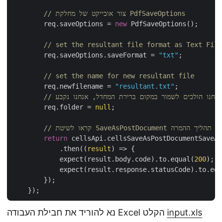
// צור אובייקט של מחלקת PdfSaveOptions
        req.saveOptions = 
new
 PdfSaveOptions();

// set the resultant file format as Text File
        req.saveOptions.saveFormat = 
"txt"
;

// set the name for new resultant file
        req.newfilename = 
"resultant.txt"
;

        req.folder = 
null
;

return
 cellsApi.cellsSaveAsPostDocumentSaveAs
            .then(
(
result
) =>
 {

            expect(result.body.code).to.equal(
200
);

            expect(result.response.statusCode).to.equ
        });

input.xls
נא להוריד את חבילת העבודה Excel הקלט