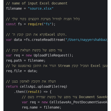
// name of input Excel document
filename = 
"source.xlsx"
// כלול הפניה למודול מערכת הקבצים בקוד שלך
const
 fs = 
require
(
"fs"
);

// קרא את תוכן קובץ ה־Excel הקלט.
var
 data =fs.createReadStream(
"/Users/nayyershahbaz/D
// צור מופע של בקשת העלאת קובץ
var
 req = 
new
 UploadFileRequest();

 את התוכן כאינסטנס של Stream המכיל קובץ Excel שמטען
req.file = data;

// העלה את הקובץ לאחסון בענן
return
 cellsApi.uploadFile(req)

    .then(
(
result
) =>
 {

 בקשת שמירה בשם Document SaveAsRequest
var
 req = 
new
 CellsSaveAs_PostDocumentSaveAsR
        req.name = filename;
