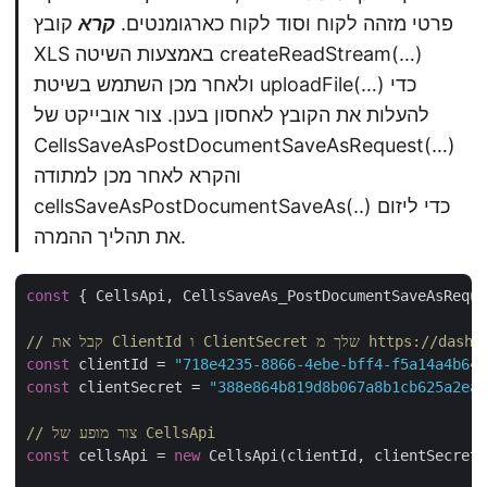
פרטי מזהה לקוח וסוד לקוח כארגומנטים.
קרא
קובץ
XLS באמצעות השיטה createReadStream(…)
ולאחר מכן השתמש בשיטת uploadFile(…) כדי
להעלות את הקובץ לאחסון בענן. צור אובייקט של
CellsSaveAsPostDocumentSaveAsRequest(…)
והקרא לאחר מכן למתודה
cellsSaveAsPostDocumentSaveAs(..) כדי ליזום
את תהליך ההמרה.
const
 { CellsApi, CellsSaveAs_PostDocumentSaveAsReque
const
 clientId = 
"718e4235-8866-4ebe-bff4-f5a14a4b646
const
 clientSecret = 
"388e864b819d8b067a8b1cb625a2ea8
// צור מופע של CellsApi
const
 cellsApi = 
new
 CellsApi(clientId, clientSecret)