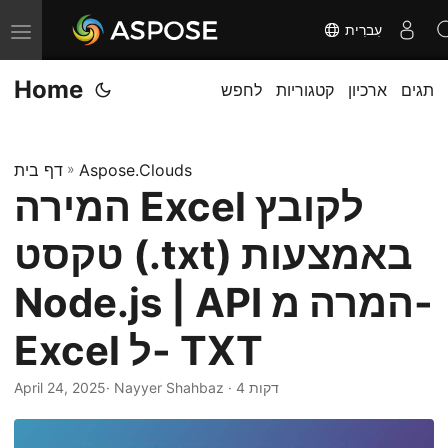
עִברִית
T
o
Home
תגים
ארכיון
קטגוריות
לחפש
g
g
l
Aspose.Clouds
»
דף בית
e
המירה Excel לקובץ
n
a
טקסט (.txt) באמצעות
v
i
Node.js | API המרה מ-
g
Excel ל- TXT
a
t
· Nayyer Shahbaz · 4 דקות
April 24, 2025
i
o