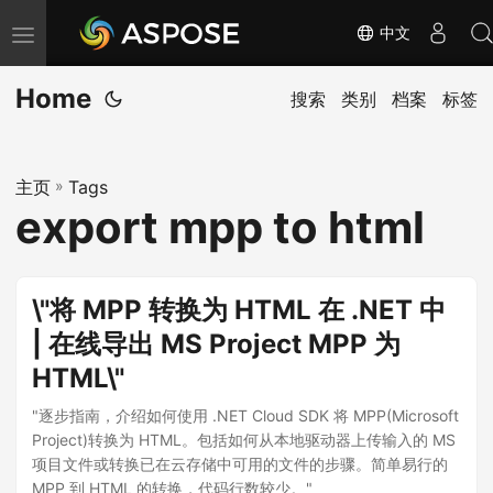
中文
切
换
Home
导
搜索
类别
档案
标签
航
主页
»
Tags
export mpp to html
\"将 MPP 转换为 HTML 在 .NET 中
| 在线导出 MS Project MPP 为
HTML\"
"逐步指南，介绍如何使用 .NET Cloud SDK 将 MPP(Microsoft
Project)转换为 HTML。包括如何从本地驱动器上传输入的 MS
项目文件或转换已在云存储中可用的文件的步骤。简单易行的
MPP 到 HTML 的转换，代码行数较少。"