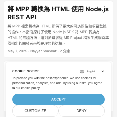
將 MPP 轉換為 HTML 使用 Node.js
REST API
將 MPP 檔案轉換為 HTML 提供了更大的可訪問性和項目數據
的協作。本指南探討了使用 Node.js SDK 將 MPP 轉換為
HTML 的無縫方法，這對於尋求從 MS Project 檔案生成網頁準
備輸出的開發者來說是理想的選擇。
May 7, 2025
· Nayyer Shahbaz · 2 分鐘
使用 .NET REST API 執行 MPP 到
COOKIE NOTICE
HTML 的轉換
To provide you with the best experience, we use cookies for
personalization, analytics, and ads. By using our site, you agree
將 MPP 檔案轉換為 HTML 為您的專案資料帶來了新的可存取
to
our cookie policy
.
性和互動性。本指南深入探討了使用 .NET REST API 將 MPP
無縫轉換為 HTML 的過程，從而增強了專案協作和溝通。
ACCEPT
October 24, 2023
· 內耶·沙赫巴茲 · 2 分鐘
CUSTOMIZE
DENY