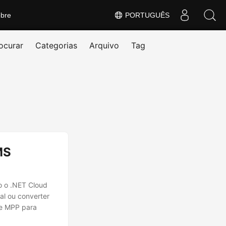
bre
PORTUGUÊS
ocurar
Categorias
Arquivo
Tag
MS
o o .NET Cloud
al ou converter
de MPP para