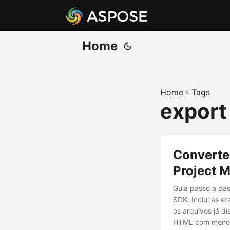
Home
Home
»
Tags
export
Converte
Project 
Guia passo a pa
SDK. Inclui as e
os arquivos já 
HTML com menos 