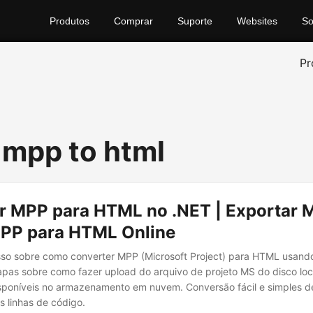
Produtos
Comprar
Suporte
Websites
So
Pr
 mpp to html
r MPP para HTML no .NET | Exportar 
MPP para HTML Online
sso sobre como converter MPP (Microsoft Project) para HTML usand
tapas sobre como fazer upload do arquivo de projeto MS do disco loc
disponíveis no armazenamento em nuvem. Conversão fácil e simples 
linhas de código.