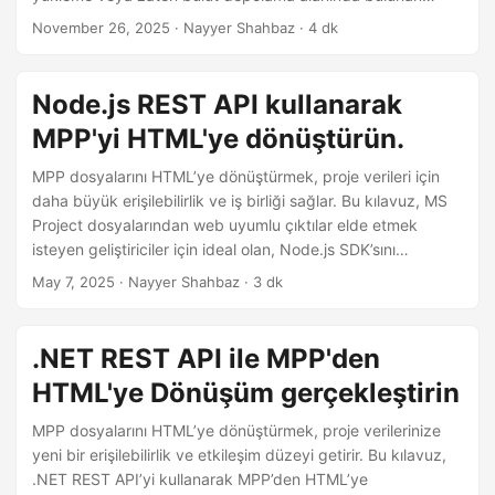
i
dosyaları dönüştürme adımlarını içerir. Daha az kod satırı ile
November 26, 2025
· Nayyer Shahbaz · 4 dk
r
kolay ve basit MPP’den HTML’ye dönüştürme.
Node.js REST API kullanarak
MPP'yi HTML'ye dönüştürün.
MPP dosyalarını HTML’ye dönüştürmek, proje verileri için
daha büyük erişilebilirlik ve iş birliği sağlar. Bu kılavuz, MS
Project dosyalarından web uyumlu çıktılar elde etmek
isteyen geliştiriciler için ideal olan, Node.js SDK’sını
kullanarak MPP’den HTML’ye dönüşüm için sorunsuz bir
May 7, 2025
· Nayyer Shahbaz · 3 dk
yaklaşımı keşfetmektedir.
.NET REST API ile MPP'den
HTML'ye Dönüşüm gerçekleştirin
MPP dosyalarını HTML’ye dönüştürmek, proje verilerinize
yeni bir erişilebilirlik ve etkileşim düzeyi getirir. Bu kılavuz,
.NET REST API’yi kullanarak MPP’den HTML’ye