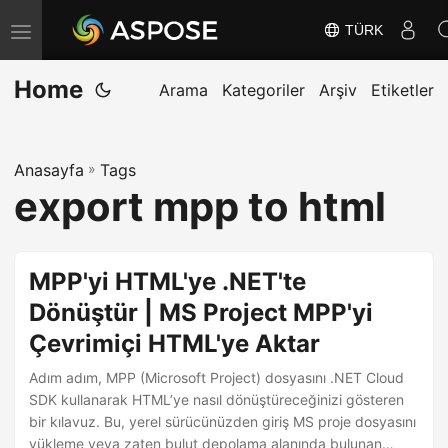
TÜRK
G
e
Home
z
Arama
Kategoriler
Arşiv
Etiketler
i
n
Anasayfa
»
Tags
m
export mpp to html
e
y
i
MPP'yi HTML'ye .NET'te
D
Dönüştür | MS Project MPP'yi
e
Çevrimiçi HTML'ye Aktar
ğ
i
Adım adım, MPP (Microsoft Project) dosyasını .NET Cloud
ş
SDK kullanarak HTML’ye nasıl dönüştüreceğinizi gösteren
bir kılavuz. Bu, yerel sürücünüzden giriş MS proje dosyasını
t
yükleme veya zaten bulut depolama alanında bulunan