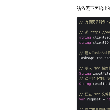
請依照下面給出的步
// 有關更多範例，請造訪 
// 從 https://
string
 clientSe
string
 clientID
// 建立TasksApi
TasksApi tasksA
// 輸入 MPP 檔
String
 inputFil
// 產生的 HTML
String
 resultan
// 建立 MPP 文
var
 request = 
n
// 指定來自雲端儲