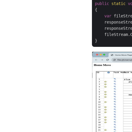
public
static
v
{

var
 fileStr
    responseStr
    responseStre
    fileStream.C