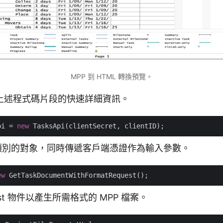
MPP 到 HTML 轉換預覽。
上述程式碼片段的快速詳細資訊。
pi = 
new
Api 類別的對象，同時傳遞客戶端憑證作為輸入參數。
ew
est 物件以產生所需格式的 MPP 檔案。