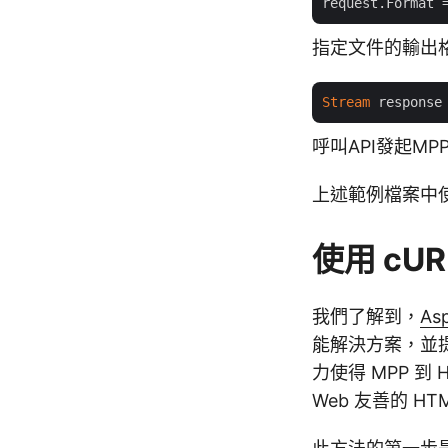
request.Format
 
指定文件的輸出格
Stream
呼叫API發起M
上述範例檔案中使
使用 cUR
我們了解到，
As
能解決方案，並提
力使得 MPP 
Web 友善的 H