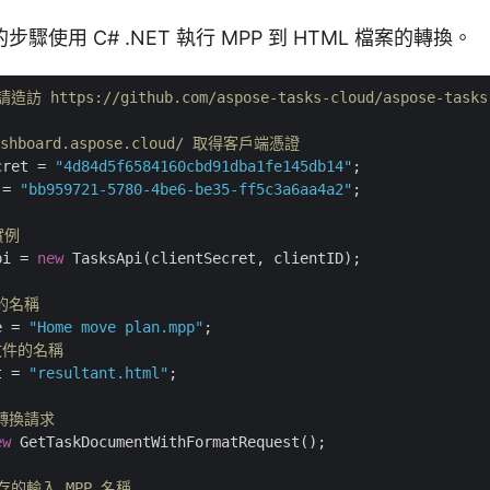
驟使用 C# .NET 執行 MPP 到 HTML 檔案的轉換。
https://github.com/aspose-tasks-cloud/aspose-tasks-
dashboard.aspose.cloud/ 取得客戶端憑證
cret = 
"4d84d5f6584160cbd91dba1fe145db14"
 = 
"bb959721-5780-4be6-be35-ff5c3a6aa4a2"
;

實例
pi = 
new
 TasksApi(clientSecret, clientID);

案的名稱
e = 
"Home move plan.mpp"
 文件的名稱
t = 
"resultant.html"
;

件轉換請求
ew
 GetTaskDocumentWithFormatRequest();

存的輸入 MPP 名稱