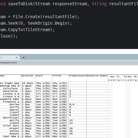
oid
 saveToDisk(Stream responseStream, 
String
 resultantFil
eam = File.Create(resultantFile);

eam.Seek(
0
, SeekOrigin.Begin);

am.CopyTo(fileStream);

lose();
