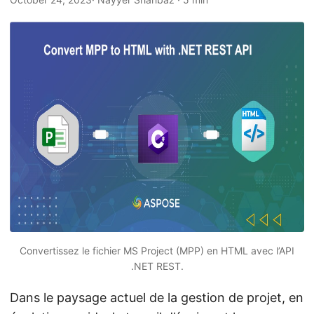
a
t
i
o
n
Convertissez le fichier MS Project (MPP) en HTML avec l’API
.NET REST.
Dans le paysage actuel de la gestion de projet, en