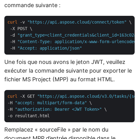
commande suivante :
curl
 -v 
"https://api.aspose.cloud/connect/token"
 \

 -X POST \

 -d 
"grant_type=client_credentials&client_id=163c02a1
 -H 
"Content-Type: application/x-www-form-urlencoded"
 -H 
"Accept: application/json"
Une fois que nous avons le jeton JWT, veuillez
exécuter la commande suivante pour exporter le
fichier MS Project (MPP) au format HTML.
curl
 -X GET 
"https://api.aspose.cloud/v3.0/tasks/{sou
-H 
"accept: multipart/form-data"
 \

-H 
"authorization: Bearer <JWT Token>"
 \

Remplacez « sourceFile » par le nom du
document MPP d’entrée disponible dans le