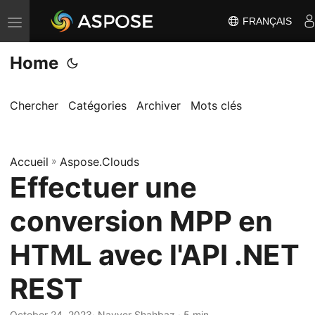
FRANÇAIS
B
a
Home
s
c
u
Chercher
Catégories
Archiver
Mots clés
l
e
Accueil
r
»
Aspose.Clouds
Effectuer une
l
a
conversion MPP en
n
a
HTML avec l'API .NET
v
REST
i
g
October 24, 2023
· Nayyer Shahbaz · 5 min