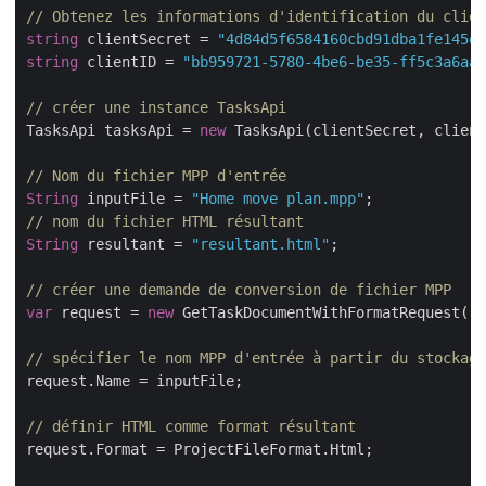
// Obtenez les informations d'identification du clien
string
 clientSecret = 
"4d84d5f6584160cbd91dba1fe145db
string
 clientID = 
"bb959721-5780-4be6-be35-ff5c3a6aa4
// créer une instance TasksApi
TasksApi tasksApi = 
new
 TasksApi(clientSecret, client
// Nom du fichier MPP d'entrée
String
 inputFile = 
"Home move plan.mpp"
// nom du fichier HTML résultant
String
 resultant = 
"resultant.html"
;

// créer une demande de conversion de fichier MPP
var
 request = 
new
 GetTaskDocumentWithFormatRequest();

// spécifier le nom MPP d'entrée à partir du stockage
request.Name = inputFile;

// définir HTML comme format résultant
request.Format = ProjectFileFormat.Html;
