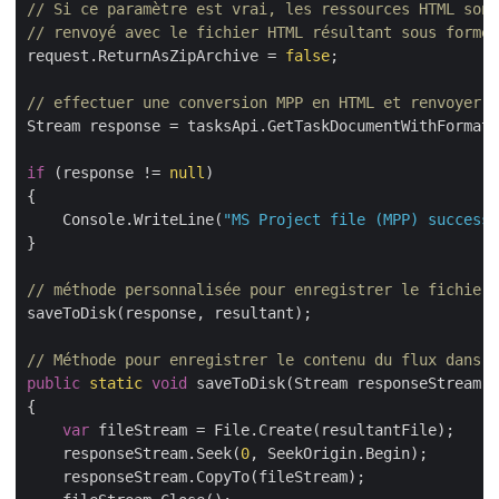
// Si ce paramètre est vrai, les ressources HTML sont
// renvoyé avec le fichier HTML résultant sous forme 
request.ReturnAsZipArchive = 
false
;

// effectuer une conversion MPP en HTML et renvoyer l
Stream response = tasksApi.GetTaskDocumentWithFormat(
if
 (response != 
null
)

{

    Console.WriteLine(
"MS Project file (MPP) successf
}

// méthode personnalisée pour enregistrer le fichier 
saveToDisk(response, resultant);

// Méthode pour enregistrer le contenu du flux dans u
public
static
void
 saveToDisk(Stream responseStream, 
{

var
 fileStream = File.Create(resultantFile);

    responseStream.Seek(
0
, SeekOrigin.Begin);

    responseStream.CopyTo(fileStream);
